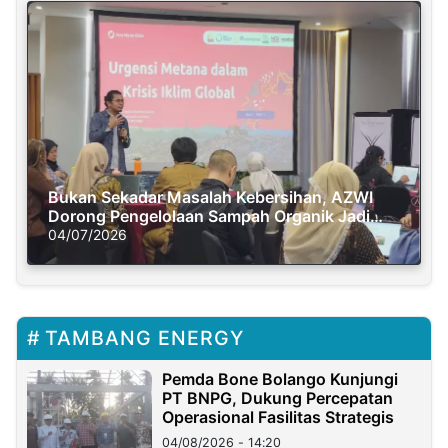
Bukan Sekadar Masalah Kebersihan, AZWI
Dorong Pengelolaan Sampah Organik Jadi
Solusi Krisis Iklim
04/07/2026
TAMBANG ENERGY
Pemda Bone Bolango Kunjungi
PT BNPG, Dukung Percepatan
Operasional Fasilitas Strategis
04/08/2026 - 14:20