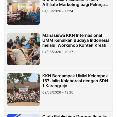
Affiliate Marketing bagi Pekerja
Migran Indonesia di Taiwan
04/08/2026 - 17:24
Mahasiswa KKN Internasional
UMM Kenalkan Budaya Indonesia
melalui Workshop Konten Kreatif
di Taiwan
04/08/2026 - 10:27
KKN Berdampak UMM Kelompok
167 Jalin Kolaborasi dengan SDN
1 Karangrejo
02/08/2026 - 19:20
Cipta Publishing Dorong Penulis