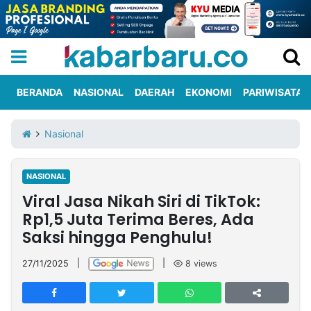
BERANDA
NASIONAL
DAERAH
EKONOMI
PARIWISATA
Informasi
KabarbaruTV
Kirim
Tentang
Nasional
Iklan
Berita
Kami
NASIONAL
Berita
Viral Jasa Nikah Siri di TikTok:
Nasional
International
Olahraga
Entertainment
Daerah
Pariwisata
Kuliner
Kolom
Rp1,5 Juta Terima Beres, Ada
Saksi hingga Penghulu!
Network
27/11/2025
|
|
8
views
PT
TREETAN