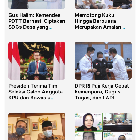
Gus Halim: Kemendes
Memotong Kuku
PDTT Berhasil Ciptakan
Hingga Berpuasa
SDGs Desa yang
Merupakan Amalan
Menyajikan Data Riil di
yang Dilarang Saat Hari
Desa
Raya Idul Adha
Presiden Terima Tim
DPR RI Puji Kerja Cepat
Seleksi Calon Anggota
Kemenpora, Gugus
KPU dan Bawaslu
Tugas, dan LADI
2022-2027