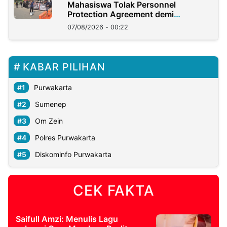
Mahasiswa Tolak Personnel
Protection Agreement demi
Kedaulatan Negara
07/08/2026 - 00:22
KABAR PILIHAN
Purwakarta
Sumenep
Om Zein
Polres Purwakarta
Diskominfo Purwakarta
CEK FAKTA
Saifull Amzi: Menulis Lagu