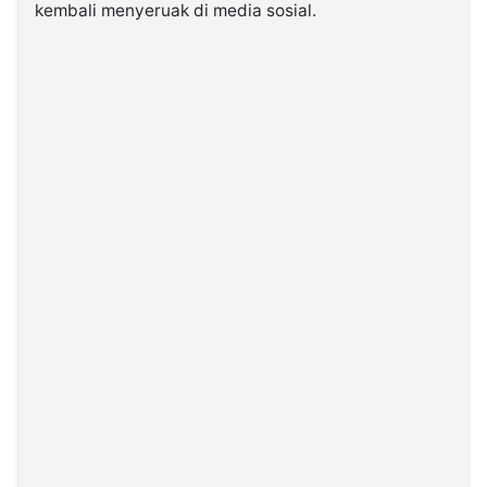
kembali menyeruak di media sosial.
©
Kabarbaru.co
-
2026
PT.
Kabarbaru
Media
Holding