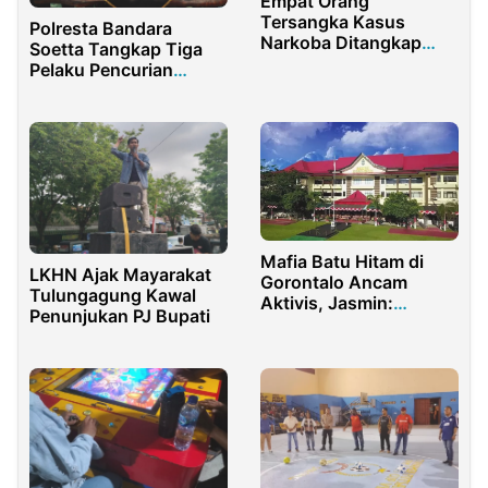
Empat Orang
Tersangka Kasus
Polresta Bandara
Narkoba Ditangkap
Soetta Tangkap Tiga
Personil Unit Reskrim
Pelaku Pencurian
Polsek Ujung Batu di
dengan Kekerasan
Dusun Lintam
Mafia Batu Hitam di
LKHN Ajak Mayarakat
Gorontalo Ancam
Tulungagung Kawal
Aktivis, Jasmin:
Penunjukan PJ Bupati
Kapolda Jangan Hanya
Diam