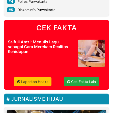
Polres Purwakarta
Diskominfo Purwakarta
CEK FAKTA
Saifull Amzi: Menulis Lagu
sebagai Cara Merekam Realitas
Kehidupan
Laporkan Hoaks
Cek Fakta Lain
JURNALISME HIJAU