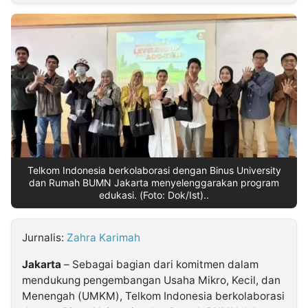
MULTIMEDIA
INDONESIA
Partner
Insight
Suara
Lens
Daily
Jalan
Idealita
Kita
Dinamikapost.com
Radar
Seedbacklink
NTB
Time
IDN
Jogja
Rakyat
News
Notice
Baru
Follow
Kabarbaru
Telkom Indonesia berkolaborasi dengan Binus University
dan Rumah BUMN Jakarta menyelenggarakan program
edukasi. (Foto: Dok/Ist)..
Jurnalis:
Zahra Karimah
Jakarta
– Sebagai bagian dari komitmen dalam
mendukung pengembangan Usaha Mikro, Kecil, dan
Menengah (UMKM), Telkom Indonesia berkolaborasi