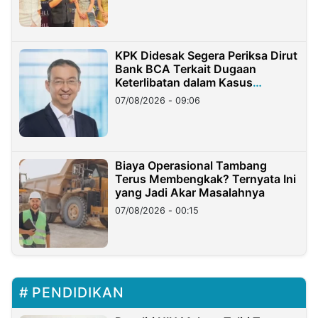
KPK Didesak Segera Periksa Dirut
Bank BCA Terkait Dugaan
Keterlibatan dalam Kasus
Hilangnya Dana Nasabah Rp2,58
07/08/2026 - 09:06
Miliar
Biaya Operasional Tambang
Terus Membengkak? Ternyata Ini
yang Jadi Akar Masalahnya
07/08/2026 - 00:15
PENDIDIKAN