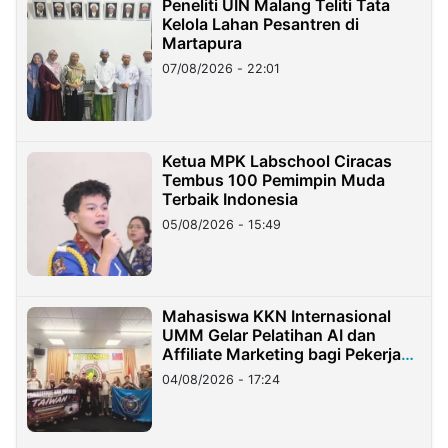
Peneliti UIN Malang Teliti Tata
Kelola Lahan Pesantren di
Martapura
07/08/2026 - 22:01
Ketua MPK Labschool Ciracas
Tembus 100 Pemimpin Muda
Terbaik Indonesia
05/08/2026 - 15:49
Mahasiswa KKN Internasional
UMM Gelar Pelatihan AI dan
Affiliate Marketing bagi Pekerja
Migran Indonesia di Taiwan
04/08/2026 - 17:24