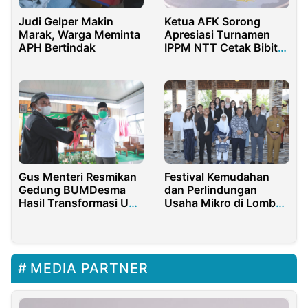
Judi Gelper Makin
Ketua AFK Sorong
Marak, Warga Meminta
Apresiasi Turnamen
APH Bertindak
IPPM NTT Cetak Bibit
Futsal Berprestasi
Daerah
Festival Kemudahan
Gus Menteri Resmikan
dan Perlindungan
Gedung BUMDesma
Usaha Mikro di Lombok
Hasil Transformasi UPK
Tengah, BRI Siap
eks PNPM Mandiri
Dukung UMKM
MEDIA PARTNER