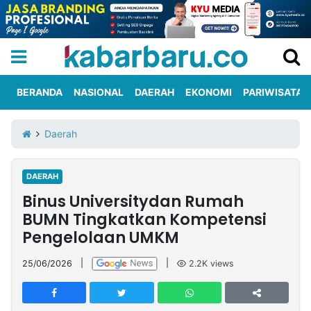
BERANDA
NASIONAL
DAERAH
EKONOMI
PARIWISATA
Informasi
KabarbaruTV
Kirim
Tentang
Daerah
Iklan
Berita
Kami
DAERAH
Berita
Binus Universitydan Rumah
Nasional
International
Olahraga
Entertainment
Daerah
Pariwisata
Kuliner
Kolom
BUMN Tingkatkan Kompetensi
Pengelolaan UMKM
Network
25/06/2026
|
|
2.2K
views
PT
TREETAN