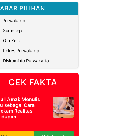
ABAR PILIHAN
Purwakarta
Sumenep
Om Zein
Polres Purwakarta
Diskominfo Purwakarta
CEK FAKTA
full Amzi: Menulis
u sebagai Cara
ekam Realitas
idupan