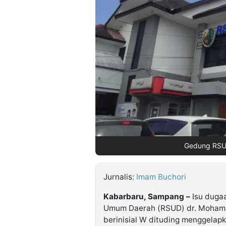
©
Kabarbaru.co
-
2026
PT.
Kabarbaru
Media
Holding
Gedung RSU
Jurnalis:
Imam Buchori
Kabarbaru, Sampang –
Isu duga
Umum Daerah (RSUD) dr. Moham
berinisial W dituding menggelapk