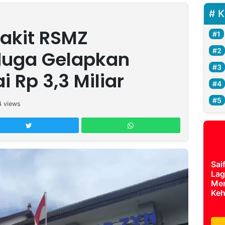
K
akit RSMZ
uga Gelapkan
 Rp 3,3 Miliar
4
views
Sai
Lag
Mer
Keh