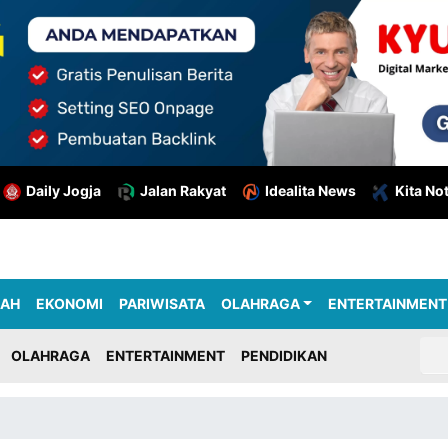
Daily Jogja
Jalan Rakyat
Idealita News
Kita No
RAH
EKONOMI
PARIWISATA
OLAHRAGA
ENTERTAINMENT
OLAHRAGA
ENTERTAINMENT
PENDIDIKAN