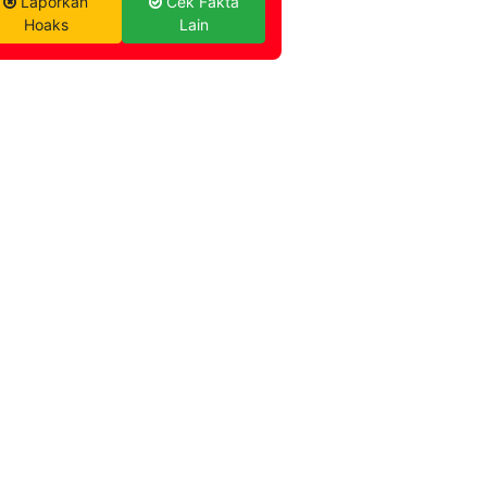
Laporkan
Cek Fakta
Hoaks
Lain