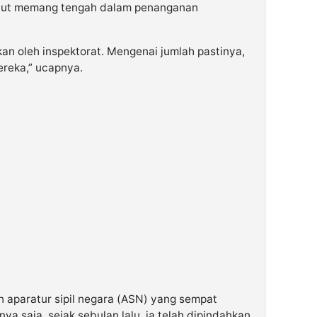
but memang tengah dalam penanganan
an oleh inspektorat. Mengenai jumlah pastinya,
ereka,” ucapnya.
 aparatur sipil negara (ASN) yang sempat
ya saja, sejak sebulan lalu, ia telah dipindahkan