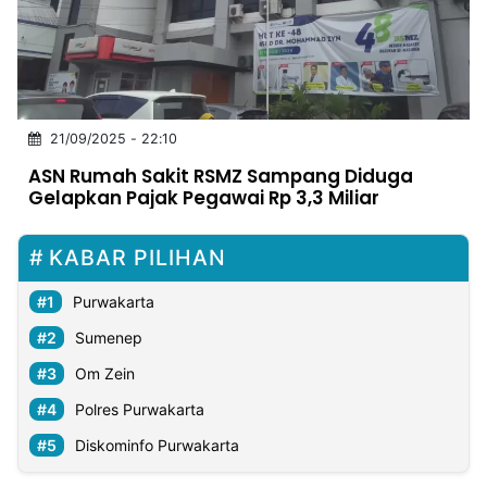
MULTIMEDIA
INDONESIA
Partner
21/09/2025 - 22:10
Insight
Suara
Lens
Daily
Jalan
Idealita
Kita
Radar
Seedbacklink
ASN Rumah Sakit RSMZ Sampang Diduga
NTB
Time
IDN
Jogja
Rakyat
News
Notice
Baru
Gelapkan Pajak Pegawai Rp 3,3 Miliar
Follow
Kabarbaru
KABAR PILIHAN
Purwakarta
Sumenep
Om Zein
Polres Purwakarta
Diskominfo Purwakarta