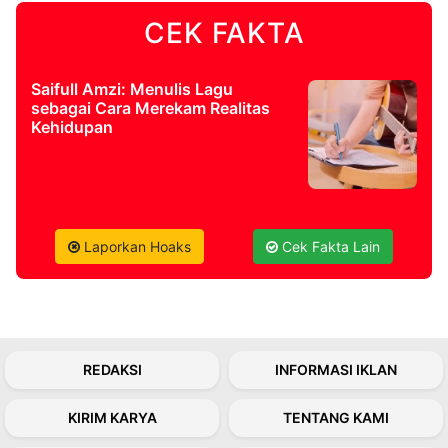
CEK FAKTA
©
Kabarbaru.co
-
2026
Saifull Amzi: Menulis Lagu
sebagai Cara Merekam Realitas
Kehidupan
PT.
Kabarbaru
Media
Holding
Laporkan Hoaks
Cek Fakta Lain
REDAKSI
INFORMASI IKLAN
KIRIM KARYA
TENTANG KAMI