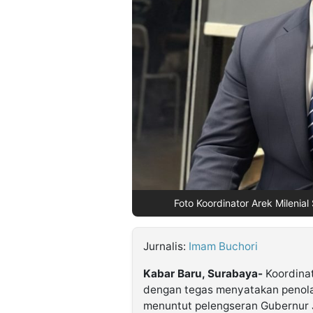
©
Kabarbaru.co
-
2026
PT.
Kabarbaru
Media
Holding
Foto Koordinator Arek Milenial
Jurnalis:
Imam Buchori
Kabar Baru, Surabaya-
Koordinat
dengan tegas menyatakan penola
menuntut pelengseran Gubernur 