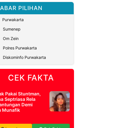
ABAR PILIHAN
Purwakarta
Sumenep
Om Zein
Polres Purwakarta
Diskominfo Purwakarta
CEK FAKTA
ak Pakai Stuntman,
a Septriasa Rela
antungan Demi
m Munafik