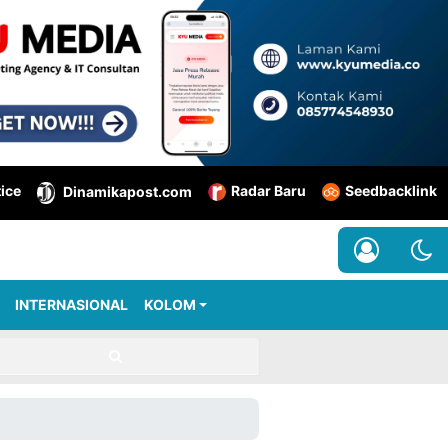
tice
Radar Baru
Seedbacklink
Dinamikapost.com
INTERNASIONAL
KOLOM