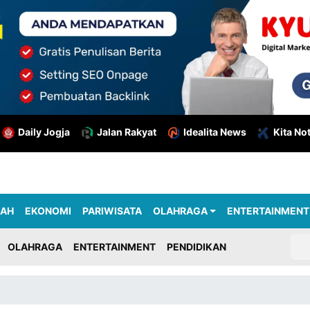
Daily Jogja
Jalan Rakyat
Idealita News
Kita No
RAH
EKONOMI
PARIWISATA
OLAHRAGA
ENTERTAINMENT
OLAHRAGA
ENTERTAINMENT
PENDIDIKAN