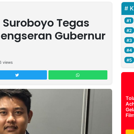
K
l Suroboyo Tegas
elengseran Gubernur
6
views
Tol
Ach
Gel
Fil