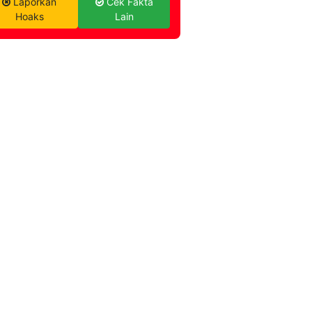
Laporkan
Cek Fakta
Hoaks
Lain