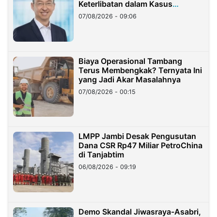
Keterlibatan dalam Kasus
Hilangnya Dana Nasabah Rp2,58
07/08/2026 - 09:06
Miliar
Biaya Operasional Tambang
Terus Membengkak? Ternyata Ini
yang Jadi Akar Masalahnya
07/08/2026 - 00:15
LMPP Jambi Desak Pengusutan
Dana CSR Rp47 Miliar PetroChina
di Tanjabtim
06/08/2026 - 09:19
Demo Skandal Jiwasraya-Asabri,