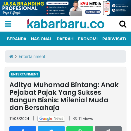
BERANDA
NASIONAL
DAERAH
EKONOMI
PARIWISATA
Informasi
KabarbaruTV
Kirim
Tentang
Entertainment
Iklan
Berita
Kami
ENTERTAINMENT
Berita
Aditya Muhamad Bintang: Anak
Nasional
International
Olahraga
Entertainment
Daerah
Pariwisata
Kuliner
Kolom
Pejabat Pajak Yang Sukses
Bangun Bisnis: Milenial Muda
dan Bersahaja
Network
11/08/2024
|
|
11
views
PT
TREETAN