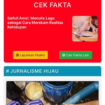
CEK FAKTA
Saifull Amzi: Menulis Lagu
sebagai Cara Merekam Realitas
Kehidupan
Laporkan Hoaks
Cek Fakta Lain
JURNALISME HIJAU