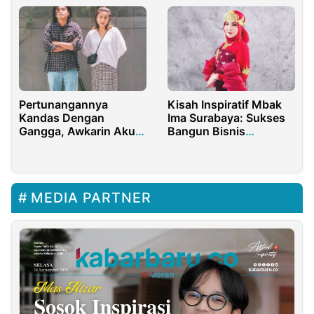
Pertunangannya
Kisah Inspiratif Mbak
Kandas Dengan
Ima Surabaya: Sukses
Gangga, Awkarin Akui
Bangun Bisnis
Sudah Move On
Kecantikan Bersama
Nezma Skincare
MEDIA PARTNER