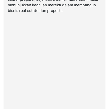
menunjukkan keahlian mereka dalam membangun
bisnis real estate dan properti.
©
Kabarbaru.co
-
2026
PT.
Kabarbaru
Media
Holding