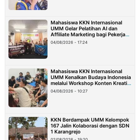
Mahasiswa KKN Internasional
UMM Gelar Pelatihan AI dan
Affiliate Marketing bagi Pekerja
Migran Indonesia di Taiwan
04/08/2026 - 17:24
Mahasiswa KKN Internasional
UMM Kenalkan Budaya Indonesia
melalui Workshop Konten Kreatif
di Taiwan
04/08/2026 - 10:27
KKN Berdampak UMM Kelompok
167 Jalin Kolaborasi dengan SDN
1 Karangrejo
02/08/2026 - 19:20