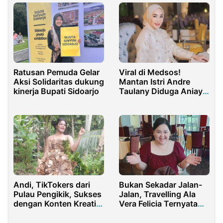
Ratusan Pemuda Gelar
Viral di Medsos!
Aksi Solidaritas dukung
Mantan Istri Andre
kinerja Bupati Sidoarjo
Taulany Diduga Aniaya
ART
Andi, TikTokers dari
Bukan Sekadar Jalan-
Pulau Pengikik, Sukses
Jalan, Travelling Ala
dengan Konten Kreatif
Vera Felicia Ternyata
yang Tembus Jutaan
Hasilkan Cuan Jutaan
Penonton