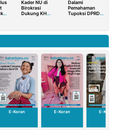
lus
Kader NU di
Dalami
t
Birokrasi
Pemahaman
uk
Dukung KH
Tupoksi DPRD
Abdul Wasid
Mahasiswa IPB
n
Pimpin PCNU
Cirebon
Sumenep
Audiensi ke
DPRD Kota
Cirebon
E-Koran
E-Kor
E-Koran