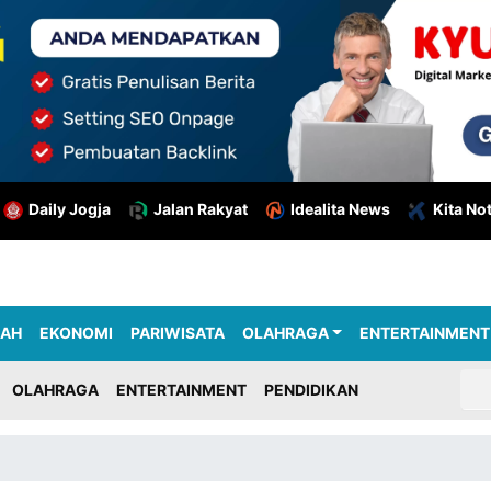
Daily Jogja
Jalan Rakyat
Idealita News
Kita No
RAH
EKONOMI
PARIWISATA
OLAHRAGA
ENTERTAINMENT
OLAHRAGA
ENTERTAINMENT
PENDIDIKAN