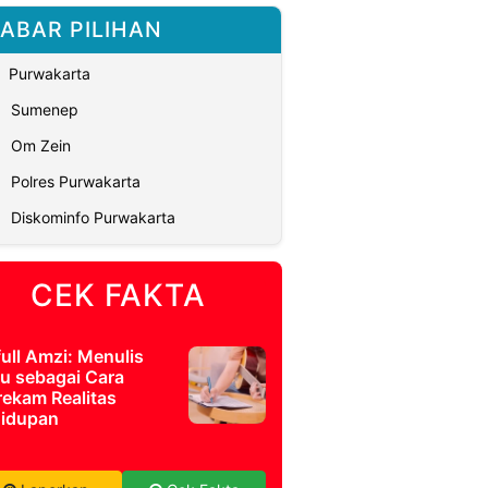
ABAR PILIHAN
Purwakarta
Sumenep
Om Zein
Polres Purwakarta
Diskominfo Purwakarta
CEK FAKTA
full Amzi: Menulis
u sebagai Cara
ekam Realitas
idupan