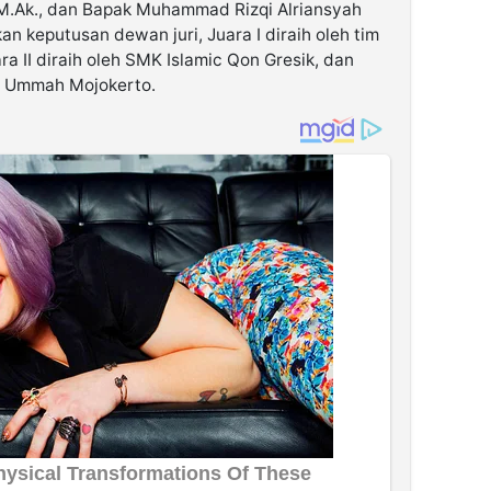
, M.Ak., dan Bapak Muhammad Rizqi Alriansyah
n keputusan dewan juri, Juara I diraih oleh tim
a II diraih oleh SMK Islamic Qon Gresik, dan
ul Ummah Mojokerto.