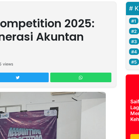
K
ompetition 2025:
nerasi Akuntan
5
views
Sai
Lag
Mer
Keh