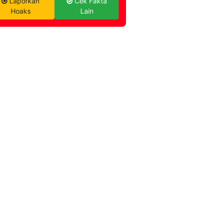
Laporkan
Cek Fakta
Hoaks
Lain