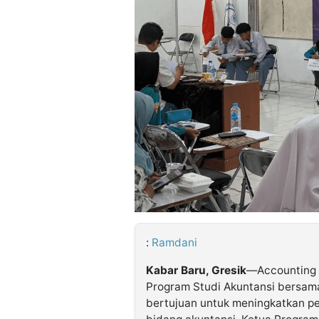
©
Kabarbaru.co
-
2026
PT.
Kabarbaru
Media
Holding
:
Ramdani
Kabar Baru, Gresik
—Accounting 
Program Studi Akuntansi bersa
bertujuan untuk meningkatkan p