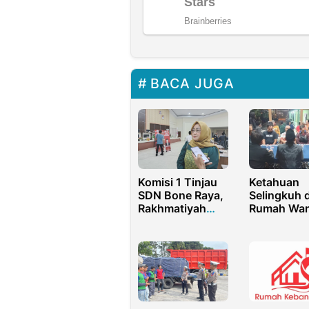
BACA JUGA
Komisi 1 Tinjau
Ketahuan
SDN Bone Raya,
Selingkuh d
Rakhmatiyah
Rumah War
Deu: Pendidikan
Pamong De
Harus
Kalidawir
Diprioritaskan
Sidoarjo
Digrebek