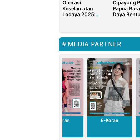
Operasi
Cipayung P
Keselamatan
Papua Bara
Lodaya 2025:
Daya Bent
Satlantas
Rumah
Purwakarta Ajak
Kebangsaa
Pengendara
Mahasiswa
Lebih Tertib dan
MEDIA PARTNER
Selamat di Jalan
E-Koran
E-Koran
E-Koran