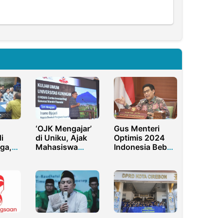
‘OJK Mengajar’
Gus Menteri
i
di Uniku, Ajak
Optimis 2024
ga,
Mahasiswa
Indonesia Bebas
sa
Cerdas
Kemiskinan
Berinvestasi
Ekstrim Level
Desa Karena
Desa Bisa