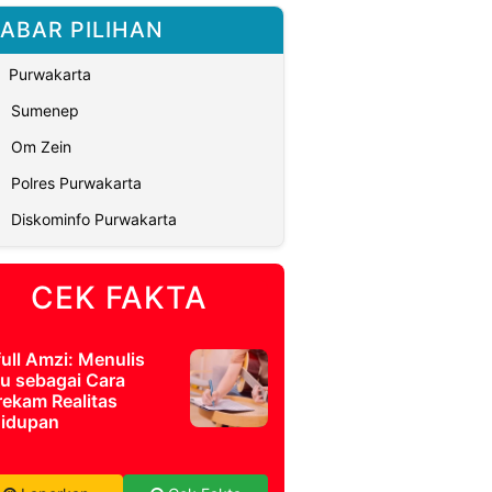
ABAR PILIHAN
Purwakarta
Sumenep
Om Zein
Polres Purwakarta
Diskominfo Purwakarta
CEK FAKTA
full Amzi: Menulis
u sebagai Cara
ekam Realitas
idupan