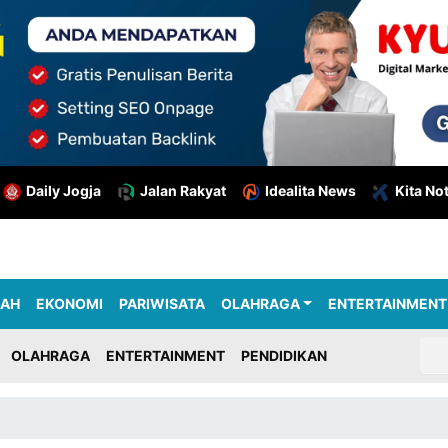
Daily Jogja
Jalan Rakyat
Idealita News
Kita No
RAH
EKONOMI
PARIWISATA
OLAHRAGA
ENTERTAINMENT
OLAHRAGA
ENTERTAINMENT
PENDIDIKAN