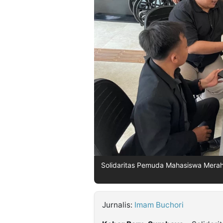
©
Kabarbaru.co
-
2026
PT.
Kabarbaru
Media
Holding
Solidaritas Pemuda Mahasiswa Merah
Jurnalis:
Imam Buchori