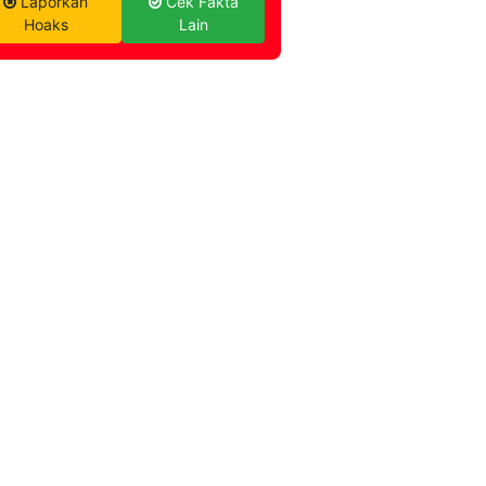
Laporkan
Cek Fakta
Hoaks
Lain