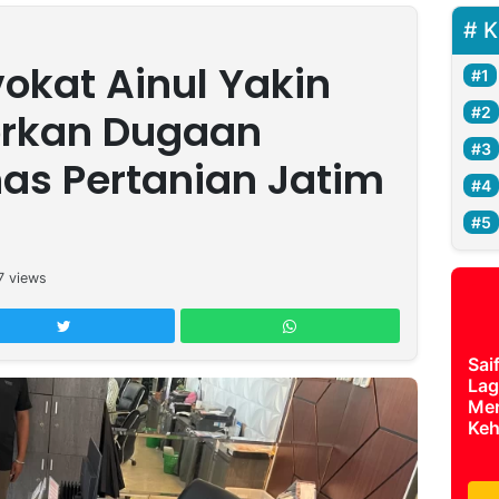
K
kat Ainul Yakin
rkan Dugaan
nas Pertanian Jatim
7
views
Sai
Lag
Mer
Keh