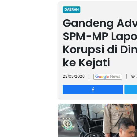
MULTIMEDIA
INDONESIA
DAERAH
Gandeng Advo
Partner
SPM-MP Lapo
Insight
Suara
Lens
Daily
Jalan
Idealita
Kita
Radar
Seedbacklink
Korupsi di Di
NTB
Time
IDN
Jogja
Rakyat
News
Notice
Baru
ke Kejati
Follow
Kabarbaru
23/05/2026
|
|