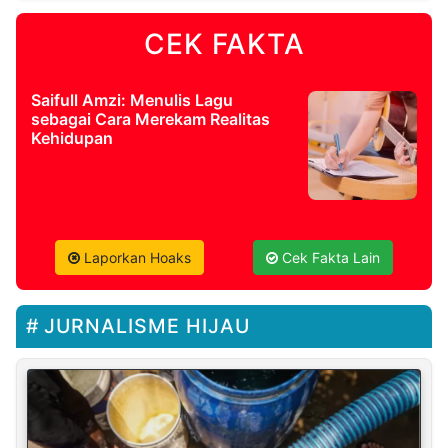
CEK FAKTA
Saifull Amzi: Menulis Lagu
sebagai Cara Merekam Realitas
Kehidupan
Laporkan Hoaks
Cek Fakta Lain
JURNALISME HIJAU