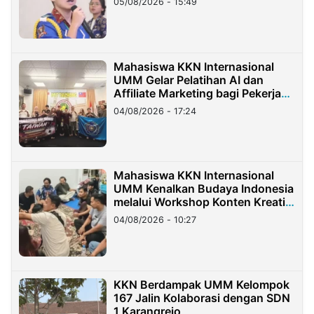
05/08/2026 - 15:49
Mahasiswa KKN Internasional
UMM Gelar Pelatihan AI dan
Affiliate Marketing bagi Pekerja
Migran Indonesia di Taiwan
04/08/2026 - 17:24
Mahasiswa KKN Internasional
UMM Kenalkan Budaya Indonesia
melalui Workshop Konten Kreatif
di Taiwan
04/08/2026 - 10:27
KKN Berdampak UMM Kelompok
167 Jalin Kolaborasi dengan SDN
1 Karangrejo