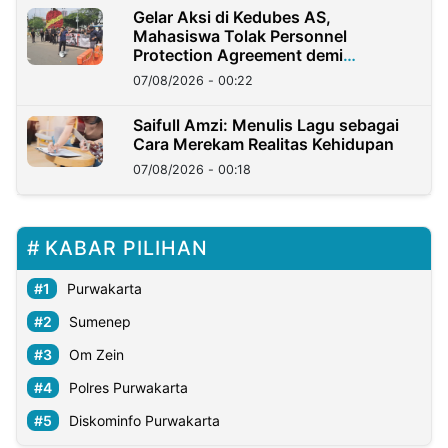
Gelar Aksi di Kedubes AS,
Mahasiswa Tolak Personnel
Protection Agreement demi
Kedaulatan Negara
07/08/2026 - 00:22
Saifull Amzi: Menulis Lagu sebagai
Cara Merekam Realitas Kehidupan
07/08/2026 - 00:18
KABAR PILIHAN
Purwakarta
Sumenep
Om Zein
Polres Purwakarta
Diskominfo Purwakarta