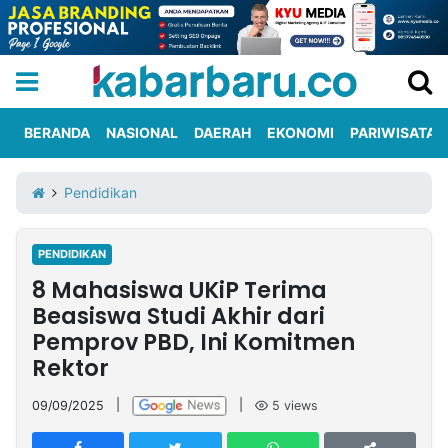
BERANDA
NASIONAL
DAERAH
EKONOMI
PARIWISATA
Informasi
KabarbaruTV
Kirim
Tentang
Pendidikan
Iklan
Berita
Kami
PENDIDIKAN
Berita
8 Mahasiswa UKiP Terima
Nasional
International
Olahraga
Entertainment
Daerah
Pariwisata
Kuliner
Kolom
Beasiswa Studi Akhir dari
Pemprov PBD, Ini Komitmen
Rektor
Network
09/09/2025
|
|
5
views
PT
TREETAN