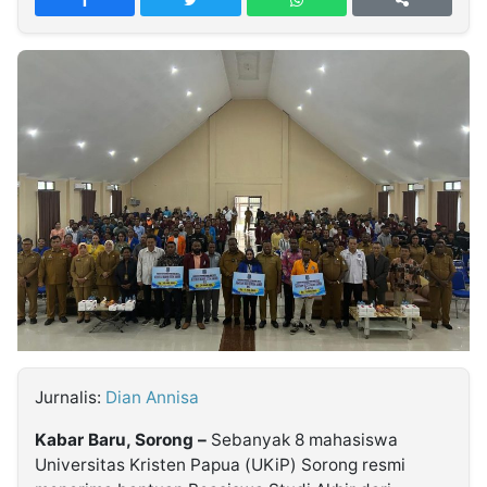
MULTIMEDIA
INDONESIA
Partner
Insight
Suara
Lens
Daily
Jalan
Idealita
Kita
Dinamikapost.com
Radar
Seedbacklink
NTB
Time
IDN
Jogja
Rakyat
News
Notice
Baru
Follow
Kabarbaru
Jurnalis:
Dian Annisa
Kabar Baru, Sorong –
Sebanyak 8 mahasiswa
Universitas Kristen Papua (UKiP) Sorong resmi