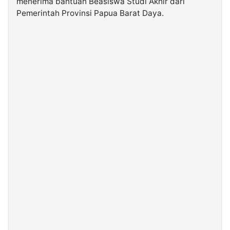
menerima bantuan Beasiswa Studi Akhir dari
Pemerintah Provinsi Papua Barat Daya.
©
Kabarbaru.co
-
2026
PT.
Kabarbaru
Media
Holding