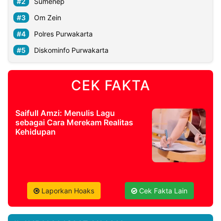
Sumenep
Om Zein
Polres Purwakarta
Diskominfo Purwakarta
CEK FAKTA
Saifull Amzi: Menulis Lagu
sebagai Cara Merekam Realitas
Kehidupan
Laporkan Hoaks
Cek Fakta Lain