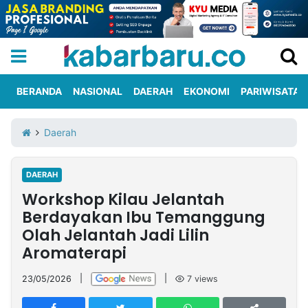
BERANDA
NASIONAL
DAERAH
EKONOMI
PARIWISATA
Informasi
KabarbaruTV
Kirim
Tentang
Daerah
Iklan
Berita
Kami
DAERAH
Berita
Workshop Kilau Jelantah
Nasional
International
Olahraga
Entertainment
Daerah
Pariwisata
Kuliner
Kolom
Berdayakan Ibu Temanggung
Olah Jelantah Jadi Lilin
Aromaterapi
Network
23/05/2026
|
|
7
views
PT
TREETAN