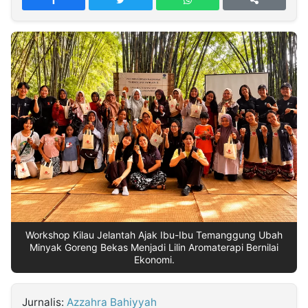
MULTIMEDIA
INDONESIA
Partner
Insight
Suara
Lens
Daily
Jalan
Idealita
Kita
Dinamikapost.com
Radar
Seedbacklink
NTB
Time
IDN
Jogja
Rakyat
News
Notice
Baru
Follow
Kabarbaru
Workshop Kilau Jelantah Ajak Ibu-Ibu Temanggung Ubah
Minyak Goreng Bekas Menjadi Lilin Aromaterapi Bernilai
Ekonomi.
Jurnalis:
Azzahra Bahiyyah