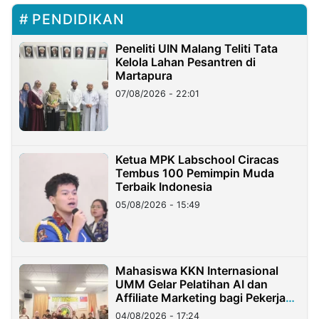
PENDIDIKAN
Peneliti UIN Malang Teliti Tata
Kelola Lahan Pesantren di
Martapura
07/08/2026 - 22:01
Ketua MPK Labschool Ciracas
Tembus 100 Pemimpin Muda
Terbaik Indonesia
05/08/2026 - 15:49
Mahasiswa KKN Internasional
UMM Gelar Pelatihan AI dan
Affiliate Marketing bagi Pekerja
Migran Indonesia di Taiwan
04/08/2026 - 17:24