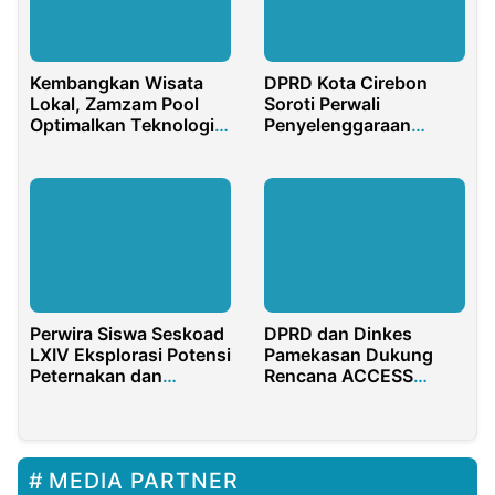
Kembangkan Wisata
DPRD Kota Cirebon
Lokal, Zamzam Pool
Soroti Perwali
Optimalkan Teknologi
Penyelenggaraan
dari Indibiz
Diniyah Takmiliyah
sebagai Ekstrakurikuler
Perwira Siswa Seskoad
DPRD dan Dinkes
LXIV Eksplorasi Potensi
Pamekasan Dukung
Peternakan dan
Rencana ACCESS
Perikanan Purwakarta
Lakukan Penelitian
untuk Ketahanan
Status Gizi Anak
Pangan Nasional
Penerima MBG
MEDIA PARTNER