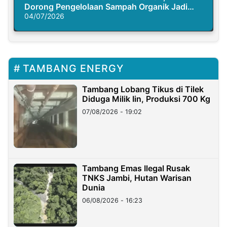
Dorong Pengelolaan Sampah Organik Jadi
Solusi Krisis Iklim
04/07/2026
TAMBANG ENERGY
Tambang Lobang Tikus di Tilek
Diduga Milik Iin, Produksi 700 Kg
07/08/2026 - 19:02
Tambang Emas Ilegal Rusak
TNKS Jambi, Hutan Warisan
Dunia
06/08/2026 - 16:23