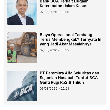
Bank BCA Terkait Dugaan
Keterlibatan dalam Kasus
Hilangnya Dana Nasabah Rp2,58
07/08/2026 - 09:06
Miliar
Biaya Operasional Tambang
Terus Membengkak? Ternyata Ini
yang Jadi Akar Masalahnya
07/08/2026 - 00:15
PT Paramitra Alfa Sekuritas dan
Sejumlah Nasabah Tuntut BCA
Ganti Rugi Rp2,8 Triliun
06/08/2026 - 22:51