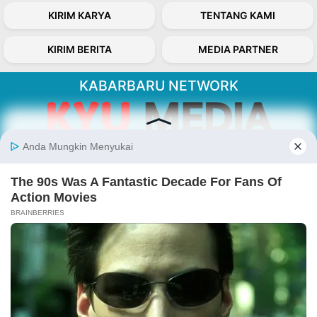
KIRIM KARYA
TENTANG KAMI
KIRIM BERITA
MEDIA PARTNER
KABARBARU NETWORK
About Our Kabarbaru.co
Kabarbaru.co menyajikan berita aktual dan
inspiratif dari sudut pandang berbaik sangka
serta terverifikasi dari sumber yang tepat.
Follow Kabarbaru