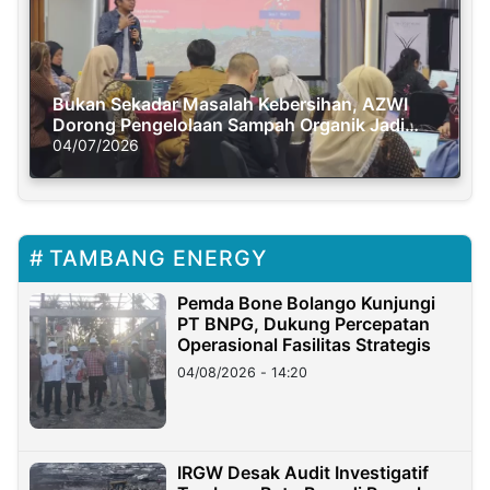
Bukan Sekadar Masalah Kebersihan, AZWI
Dorong Pengelolaan Sampah Organik Jadi
Solusi Krisis Iklim
04/07/2026
TAMBANG ENERGY
Pemda Bone Bolango Kunjungi
PT BNPG, Dukung Percepatan
Operasional Fasilitas Strategis
04/08/2026 - 14:20
IRGW Desak Audit Investigatif