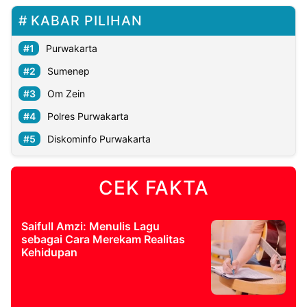
KABAR PILIHAN
Purwakarta
Sumenep
Om Zein
Polres Purwakarta
Diskominfo Purwakarta
CEK FAKTA
Saifull Amzi: Menulis Lagu
sebagai Cara Merekam Realitas
Kehidupan