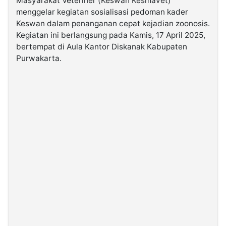
Masyarakat Veteriner (Keswan Kesmavet)
menggelar kegiatan sosialisasi pedoman kader
Keswan dalam penanganan cepat kejadian zoonosis.
©
Kabarbaru.co
Kegiatan ini berlangsung pada Kamis, 17 April 2025,
-
2026
bertempat di Aula Kantor Diskanak Kabupaten
Purwakarta.
PT.
Kabarbaru
Media
Holding