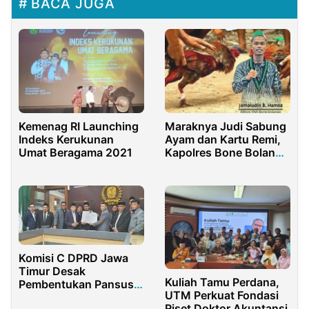
BACA JUGA
Kemenag RI Launching
Maraknya Judi Sabung
Indeks Kerukunan
Ayam dan Kartu Remi,
Umat Beragama 2021
Kapolres Bone Bolango
Didesak Bertindak
Tegas Tangkap Dalang
Utama
Komisi C DPRD Jawa
Timur Desak
Kuliah Tamu Perdana,
Pembentukan Pansus
UTM Perkuat Fondasi
untuk Evaluasi Kinerja
Riset Doktor Akuntansi