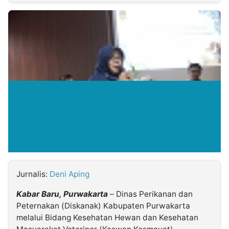
MULTIMEDIA
INDONESIA
Partner
Insight
Suara
Lens
Daily
Jalan
Idealita
Kita
Dinamikapost.com
Radar
Seedbacklink
NTB
Time
IDN
Jogja
Rakyat
News
Notice
Baru
Follow
Kabarbaru
Jurnalis:
Deni Aping
Kabar Baru, Purwakarta
– Dinas Perikanan dan
Peternakan (Diskanak) Kabupaten Purwakarta
melalui Bidang Kesehatan Hewan dan Kesehatan