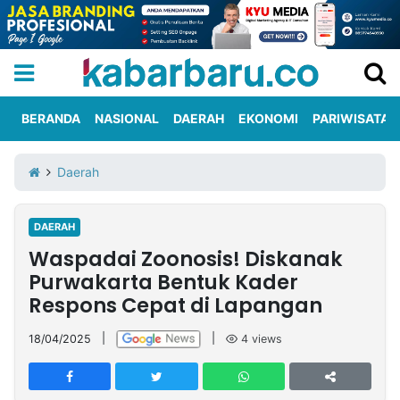
BERANDA
NASIONAL
DAERAH
EKONOMI
PARIWISATA
Informasi
KabarbaruTV
Kirim
Tentang
Daerah
Iklan
Berita
Kami
DAERAH
Berita
Waspadai Zoonosis! Diskanak
Nasional
International
Olahraga
Entertainment
Daerah
Pariwisata
Kuliner
Kolom
Purwakarta Bentuk Kader
Respons Cepat di Lapangan
Network
18/04/2025
|
|
4
views
PT
TREETAN