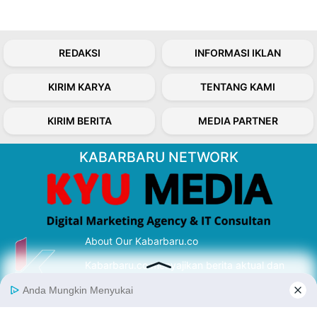
REDAKSI
INFORMASI IKLAN
KIRIM KARYA
TENTANG KAMI
KIRIM BERITA
MEDIA PARTNER
KABARBARU NETWORK
About Our Kabarbaru.co
Kabarbaru.co menyajikan berita aktual dan
inspiratif dari sudut pandang berbaik sangka
serta terverifikasi dari sumber yang tepat.