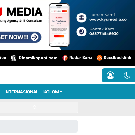
ice
Radar Baru
Seedbacklink
Dinamikapost.com
INTERNASIONAL
KOLOM