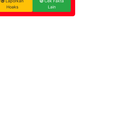
Laporkan
Cek Fakta
Hoaks
Lain