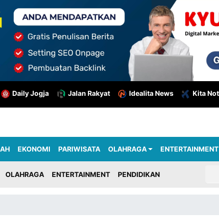
Daily Jogja
Jalan Rakyat
Idealita News
Kita Not
RAH
EKONOMI
PARIWISATA
OLAHRAGA
ENTERTAINMENT
OLAHRAGA
ENTERTAINMENT
PENDIDIKAN