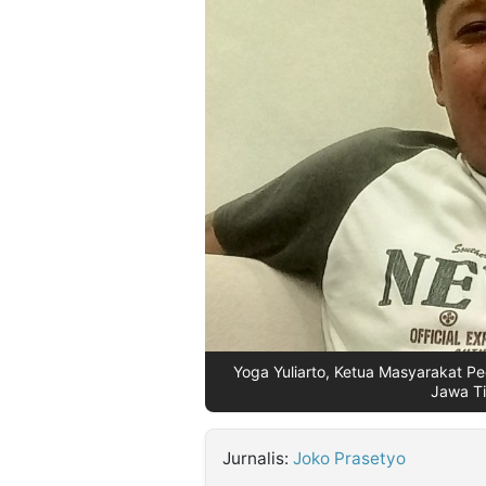
©
Kabarbaru.co
-
2026
PT.
Kabarbaru
Media
Holding
Yoga Yuliarto, Ketua Masyarakat P
Jawa Ti
Jurnalis:
Joko Prasetyo