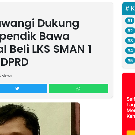
K
wangi Dukung
pendik Bawa
l Beli LKS SMAN 1
 DPRD
4
views
Sai
Lag
Mer
Keh