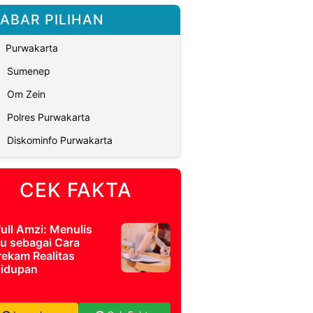
ABAR PILIHAN
Purwakarta
Sumenep
Om Zein
Polres Purwakarta
Diskominfo Purwakarta
CEK FAKTA
full Amzi: Menulis
u sebagai Cara
ekam Realitas
idupan