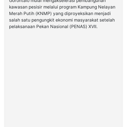
Gorontalo mulai mengakselerasi pembangunan
kawasan pesisir melalui program Kampung Nelayan
Merah Putih (KNMP) yang diproyeksikan menjadi
©
Kabarbaru.co
salah satu pengungkit ekonomi masyarakat setelah
-
2026
pelaksanaan Pekan Nasional (PENAS) XVII.
PT.
Kabarbaru
Media
Holding