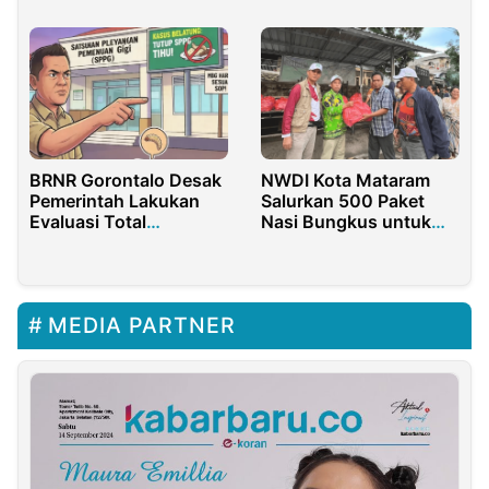
Beberkan Kronologi
Kejadiannya
BRNR Gorontalo Desak
NWDI Kota Mataram
Pemerintah Lakukan
Salurkan 500 Paket
Evaluasi Total
Nasi Bungkus untuk
Terhadap SPPG Tihu
Korban Banjir
MEDIA PARTNER