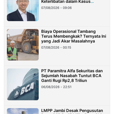
Keterlibatan dalam Kasus
Hilangnya Dana Nasabah Rp2,58
07/08/2026 - 09:06
Miliar
Biaya Operasional Tambang
Terus Membengkak? Ternyata Ini
yang Jadi Akar Masalahnya
07/08/2026 - 00:15
PT Paramitra Alfa Sekuritas dan
Sejumlah Nasabah Tuntut BCA
Ganti Rugi Rp2,8 Triliun
06/08/2026 - 22:51
LMPP Jambi Desak Pengusutan