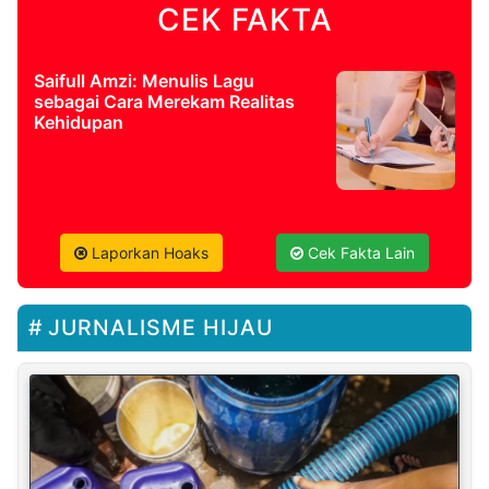
CEK FAKTA
Saifull Amzi: Menulis Lagu
sebagai Cara Merekam Realitas
Kehidupan
Laporkan Hoaks
Cek Fakta Lain
JURNALISME HIJAU