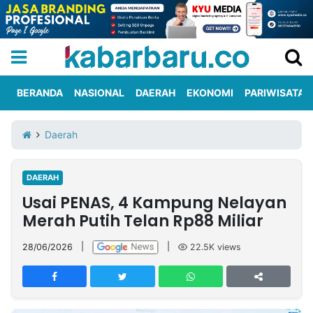
BERANDA
NASIONAL
DAERAH
EKONOMI
PARIWISATA
Informasi
KabarbaruTV
Kirim
Tentang
Daerah
Iklan
Berita
Kami
DAERAH
Berita
Usai PENAS, 4 Kampung Nelayan
Nasional
International
Olahraga
Entertainment
Daerah
Pariwisata
Kuliner
Kolom
Merah Putih Telan Rp88 Miliar
28/06/2026
|
|
22.5K
views
Network
PT
TREETAN