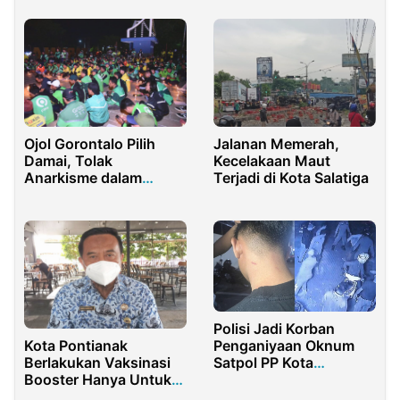
Jalanan Memerah,
Ojol Gorontalo Pilih
Kecelakaan Maut
Damai, Tolak
Terjadi di Kota Salatiga
Anarkisme dalam
Menyampaikan
Aspirasi
Polisi Jadi Korban
Penganiyaan Oknum
Kota Pontianak
Satpol PP Kota
Berlakukan Vaksinasi
Gorontalo, Tim Kuasa
Booster Hanya Untuk
Hukum Korban
Lansia Besok!