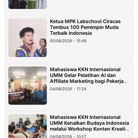
Ketua MPK Labschool Ciracas
Tembus 100 Pemimpin Muda
Terbaik Indonesia
05/08/2026 - 15:49
Mahasiswa KKN Internasional
UMM Gelar Pelatihan AI dan
Affiliate Marketing bagi Pekerja
Migran Indonesia di Taiwan
04/08/2026 - 17:24
Mahasiswa KKN Internasional
UMM Kenalkan Budaya Indonesia
melalui Workshop Konten Kreatif
di Taiwan
04/08/2026 - 10:27