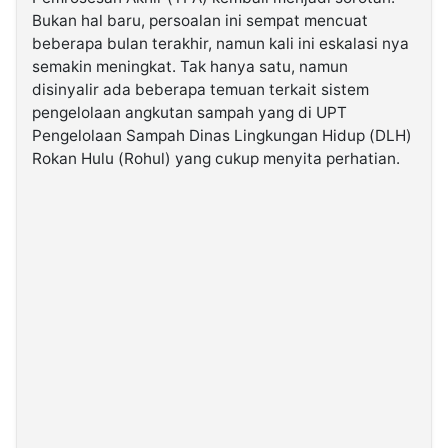
Bukan hal baru, persoalan ini sempat mencuat
beberapa bulan terakhir, namun kali ini eskalasi nya
©
Kabarbaru.co
semakin meningkat. Tak hanya satu, namun
-
2026
disinyalir ada beberapa temuan terkait sistem
pengelolaan angkutan sampah yang di UPT
Pengelolaan Sampah Dinas Lingkungan Hidup (DLH)
PT.
Kabarbaru
Rokan Hulu (Rohul) yang cukup menyita perhatian.
Media
Holding