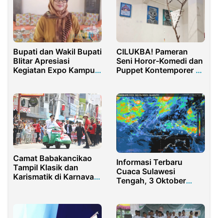
Bupati dan Wakil Bupati
CILUKBA! Pameran
Blitar Apresiasi
Seni Horor-Komedi dan
Kegiatan Expo Kampus
Puppet Kontemporer di
se-Blitar Raya
Yogyakarta
Camat Babakancikao
Informasi Terbaru
Tampil Klasik dan
Cuaca Sulawesi
Karismatik di Karnaval
Tengah, 3 Oktober
HUT ke-80 RI
2023: Tingkatkan
Purwakarta
Kesiapsiagaan
Menghadapi Potensi
Cuaca Ekstrem