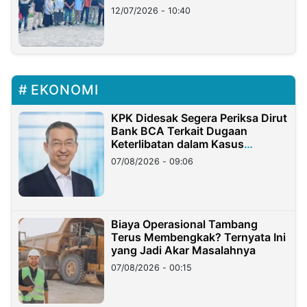
12/07/2026 - 10:40
EKONOMI
KPK Didesak Segera Periksa Dirut
Bank BCA Terkait Dugaan
Keterlibatan dalam Kasus
Hilangnya Dana Nasabah Rp2,58
07/08/2026 - 09:06
Miliar
Biaya Operasional Tambang
Terus Membengkak? Ternyata Ini
yang Jadi Akar Masalahnya
07/08/2026 - 00:15