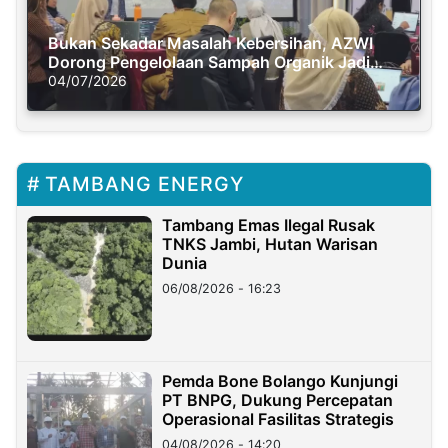
Bukan Sekadar Masalah Kebersihan, AZWI
Dorong Pengelolaan Sampah Organik Jadi
Solusi Krisis Iklim
04/07/2026
TAMBANG ENERGY
Tambang Emas Ilegal Rusak
TNKS Jambi, Hutan Warisan
Dunia
06/08/2026 - 16:23
Pemda Bone Bolango Kunjungi
PT BNPG, Dukung Percepatan
Operasional Fasilitas Strategis
04/08/2026 - 14:20