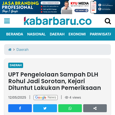
BERANDA
NASIONAL
DAERAH
EKONOMI
PARIWISATA
Informasi
KabarbaruTV
Kirim
Tentang
Daerah
Iklan
Berita
Kami
DAERAH
Berita
UPT Pengelolaan Sampah DLH
Nasional
International
Olahraga
Entertainment
Daerah
Pariwisata
Kuliner
Kolom
Rohul Jadi Sorotan, Kejari
Dituntut Lakukan Pemeriksaan
Network
12/05/2025
|
|
4
views
PT
TREETAN