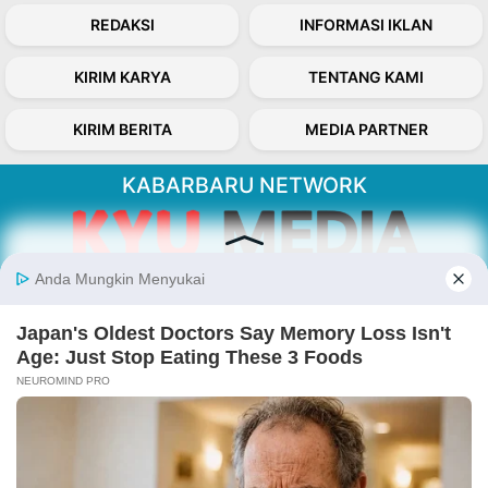
REDAKSI
INFORMASI IKLAN
KIRIM KARYA
TENTANG KAMI
KIRIM BERITA
MEDIA PARTNER
KABARBARU NETWORK
About Our Kabarbaru.co
Kabarbaru.co menyajikan berita aktual dan
inspiratif dari sudut pandang berbaik sangka
serta terverifikasi dari sumber yang tepat.
Follow Kabarbaru