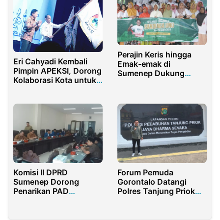
Perajin Keris hingga
Eri Cahyadi Kembali
Emak-emak di
Pimpin APEKSI, Dorong
Sumenep Dukung
Kolaborasi Kota untuk
Sandiaga Uno jadi
Wujudkan Visi Nasional
Presiden
Komisi II DPRD
Forum Pemuda
Sumenep Dorong
Gorontalo Datangi
Penarikan PAD
Polres Tanjung Priok
Gunakan QRIS
Terkait Penangkapan
Batu Hitam Ilegal Dari
Bone Bolango