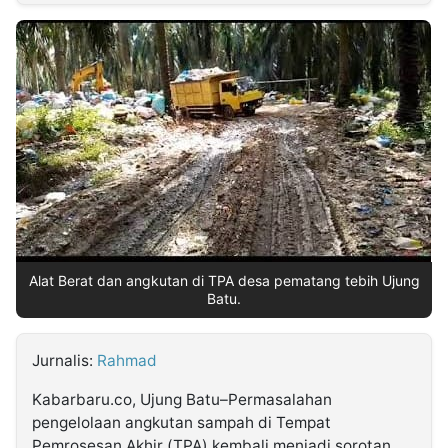
MULTIMEDIA
INDONESIA
Partner
Insight
Suara
Lens
Daily
Jalan
Idealita
Kita
Dinamikapost.com
Radar
Seedbacklink
NTB
Time
IDN
Jogja
Rakyat
News
Notice
Baru
Follow
Kabarbaru
Alat Berat dan angkutan di TPA desa pematang tebih Ujung
Batu.
Jurnalis:
Rahmad
Kabarbaru.co, Ujung Batu–Permasalahan
pengelolaan angkutan sampah di Tempat
Pemrosesan Akhir (TPA) kembali menjadi sorotan.