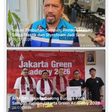
Solusi Timbunan Sampah, Pemkot Malang
Sulap Plastik dan Styrofoam Jadi Solar
30/07/2026
IMM DKI Jakarta Dorong Budaya Pilah
Sampah melalui Jakarta Green Academy 2026
28/07/2026