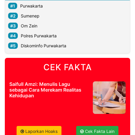
Purwakarta
Sumenep
Om Zein
Polres Purwakarta
Diskominfo Purwakarta
CEK FAKTA
Saifull Amzi: Menulis Lagu
sebagai Cara Merekam Realitas
Kehidupan
Laporkan Hoaks
Cek Fakta Lain