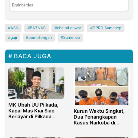
ASN
BAZNAS
chairul anwar
DPRD Sumenep
gaji
pemotongan
Sumenep
BACA JUGA
MK Ubah UU Pilkada,
Kapal Mas Kiai Siap
Kurun Waktu Singkat,
Berlayar di Pilkada
Dua Penangkapan
Sumenep
Kasus Narkoba di
Wilayah Rokan Hulu
Berhasil Dilakukan