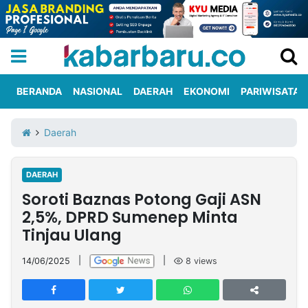
BERANDA
NASIONAL
DAERAH
EKONOMI
PARIWISATA
Informasi
KabarbaruTV
Kirim
Tentang
Daerah
Iklan
Berita
Kami
DAERAH
Berita
Soroti Baznas Potong Gaji ASN
Nasional
International
Olahraga
Entertainment
Daerah
Pariwisata
Kuliner
Kolom
2,5%, DPRD Sumenep Minta
Tinjau Ulang
Network
14/06/2025
|
|
8
views
PT
TREETAN