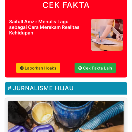
CEK FAKTA
Saifull Amzi: Menulis Lagu
sebagai Cara Merekam Realitas
Kehidupan
Laporkan Hoaks
Cek Fakta Lain
JURNALISME HIJAU