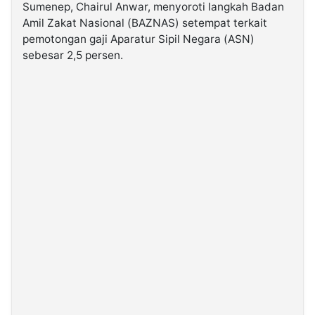
Sumenep, Chairul Anwar, menyoroti langkah Badan
Amil Zakat Nasional (BAZNAS) setempat terkait
©
pemotongan gaji Aparatur Sipil Negara (ASN)
Kabarbaru.co
-
sebesar 2,5 persen.
2026
PT.
Kabarbaru
Media
Holding