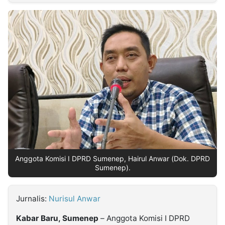
MULTIMEDIA
INDONESIA
Partner
Insight
Suara
Lens
Daily
Jalan
Idealita
Kita
Dinamikapost.com
Radar
Seedbacklink
NTB
Time
IDN
Jogja
Rakyat
News
Notice
Baru
Follow
Kabarbaru
Anggota Komisi I DPRD Sumenep, Hairul Anwar (Dok. DPRD
Sumenep).
Jurnalis:
Nurisul Anwar
Kabar Baru, Sumenep
– Anggota Komisi I DPRD