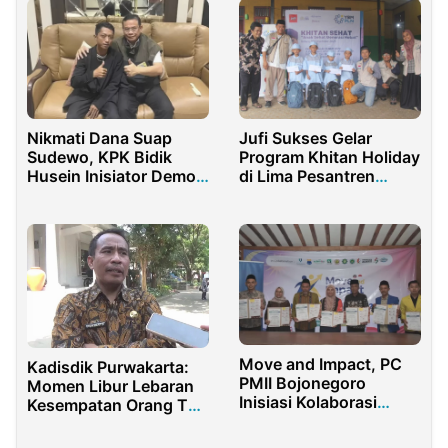
Nikmati Dana Suap
Jufi Sukses Gelar
Sudewo, KPK Bidik
Program Khitan Holiday
Husein Inisiator Demo
di Lima Pesantren
Pati
Jakarta
Move and Impact, PC
Kadisdik Purwakarta:
PMII Bojonegoro
Momen Libur Lebaran
Inisiasi Kolaborasi
Kesempatan Orang Tua
Internasional Bersama
Mendekatkan Anak
UMPSA Malaysia
Dengan Saudara