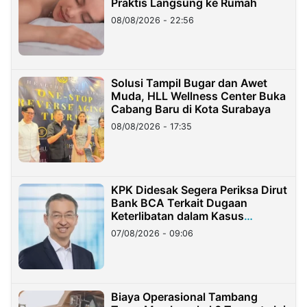
Praktis Langsung ke Rumah
08/08/2026 - 22:56
Solusi Tampil Bugar dan Awet
Muda, HLL Wellness Center Buka
Cabang Baru di Kota Surabaya
08/08/2026 - 17:35
KPK Didesak Segera Periksa Dirut
Bank BCA Terkait Dugaan
Keterlibatan dalam Kasus
Hilangnya Dana Nasabah Rp2,58
07/08/2026 - 09:06
Miliar
Biaya Operasional Tambang