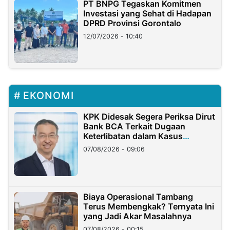
PT BNPG Tegaskan Komitmen
Investasi yang Sehat di Hadapan
DPRD Provinsi Gorontalo
12/07/2026 - 10:40
EKONOMI
KPK Didesak Segera Periksa Dirut
Bank BCA Terkait Dugaan
Keterlibatan dalam Kasus
Hilangnya Dana Nasabah Rp2,58
07/08/2026 - 09:06
Miliar
Biaya Operasional Tambang
Terus Membengkak? Ternyata Ini
yang Jadi Akar Masalahnya
07/08/2026 - 00:15