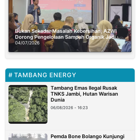
Bukan Sekadar Masalah Kebersihan, AZWI
Dorong Pengelolaan Sampah Organik Jadi
Solusi Krisis Iklim
04/07/2026
TAMBANG ENERGY
Tambang Emas Ilegal Rusak
TNKS Jambi, Hutan Warisan
Dunia
06/08/2026 - 16:23
Pemda Bone Bolango Kunjungi