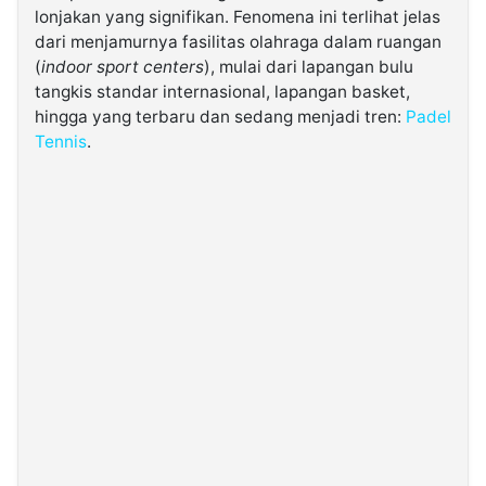
lonjakan yang signifikan. Fenomena ini terlihat jelas
dari menjamurnya fasilitas olahraga dalam ruangan
©
(
indoor sport centers
), mulai dari lapangan bulu
Kabarbaru.co
-
tangkis standar internasional, lapangan basket,
2026
hingga yang terbaru dan sedang menjadi tren:
Padel
Tennis
.
PT.
Kabarbaru
Media
Holding