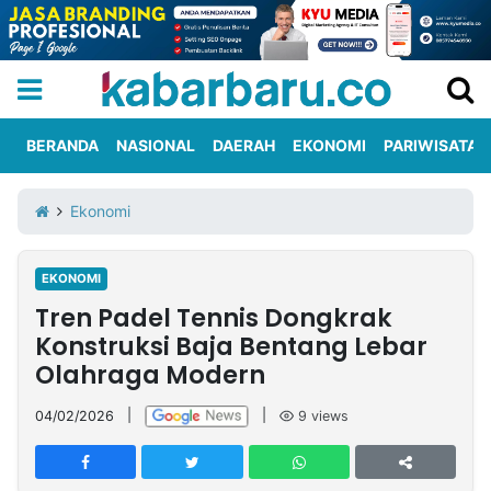
BERANDA
NASIONAL
DAERAH
EKONOMI
PARIWISATA
Informasi
KabarbaruTV
Kirim
Tentang
Ekonomi
Iklan
Berita
Kami
EKONOMI
Berita
Tren Padel Tennis Dongkrak
Nasional
International
Olahraga
Entertainment
Daerah
Pariwisata
Kuliner
Kolom
Konstruksi Baja Bentang Lebar
Olahraga Modern
Network
04/02/2026
|
|
9
views
PT
TREETAN