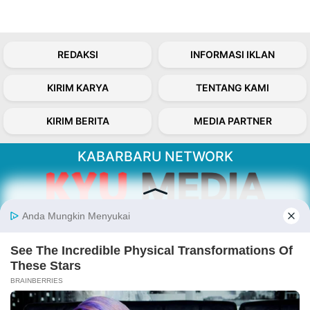
REDAKSI
INFORMASI IKLAN
KIRIM KARYA
TENTANG KAMI
KIRIM BERITA
MEDIA PARTNER
KABARBARU NETWORK
About Our Kabarbaru.co
Kabarbaru.co menyajikan berita aktual dan
inspiratif dari sudut pandang berbaik sangka
serta terverifikasi dari sumber yang tepat.