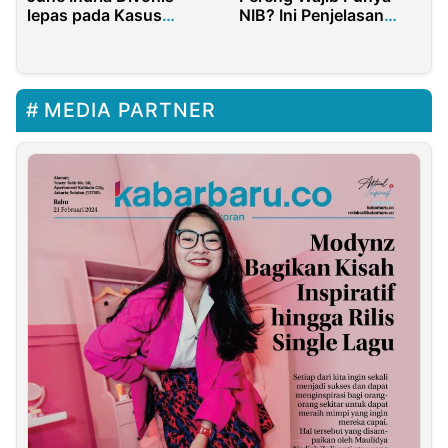
lepas pada Kasus
NIB? Ini Penjelasan
Gagal Bayar KSP
Lengkapnya dari
Indosurya
Mahasiswa KKN Tim II
Universitas Diponegoro
MEDIA PARTNER