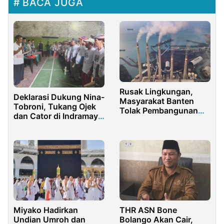
BACA JUGA
Rusak Lingkungan,
Deklarasi Dukung Nina-
Masyarakat Banten
Tobroni, Tukang Ojek
Tolak Pembangunan
dan Cator di Indramayu
PLTU Batubara
Siap Jiwa Raga
Menangkan Paslon 03
Miyako Hadirkan
THR ASN Bone
Undian Umroh dan
Bolango Akan Cair,