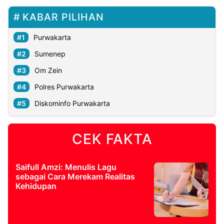
KABAR PILIHAN
Purwakarta
Sumenep
Om Zein
Polres Purwakarta
Diskominfo Purwakarta
CEK FAKTA
Saifull Amzi: Menulis Lagu
sebagai Cara Merekam Realitas
Kehidupan