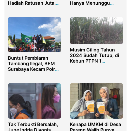
Hadiah Ratusan Juta,
Hanya Menunggu
Bentuk Cinta untuk
Petunjuk Teknis
Konsumen Setia
Musim Giling Tahun
2024 Sudah Tutup, di
Buntut Pembiaran
Kebun PTPN 1
Tambang Ilegal, BEM
Kalitelepak
Surabaya Kecam Polres
Banyuwangi Hektaran
Tanjung Perak, KSOP
Tebu Belum di Panen
dan PT ASP
Tak Terbukti Bersalah,
Kenapa UMKM di Desa
June Indria Divonis
Pereng Wajib Punya