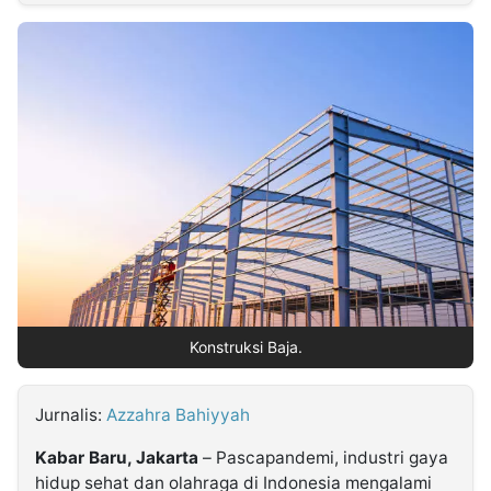
MULTIMEDIA
INDONESIA
Partner
Insight
Suara
Lens
Daily
Jalan
Idealita
Kita
Radar
Seedbacklink
NTB
Time
IDN
Jogja
Rakyat
News
Notice
Baru
Follow
Kabarbaru
Konstruksi Baja.
Jurnalis:
Azzahra Bahiyyah
Kabar Baru, Jakarta
– Pascapandemi, industri gaya
hidup sehat dan olahraga di Indonesia mengalami