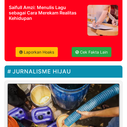
Saifull Amzi: Menulis Lagu
sebagai Cara Merekam Realitas
Kehidupan
Laporkan Hoaks
Cek Fakta Lain
JURNALISME HIJAU