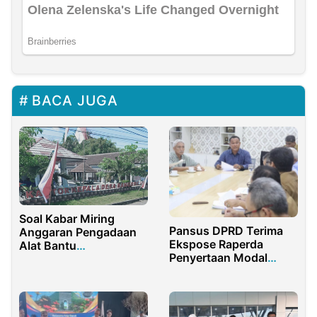
BACA JUGA
Soal Kabar Miring
Pansus DPRD Terima
Anggaran Pengadaan
Ekspose Raperda
Alat Bantu
Penyertaan Modal
Difabel/Disabilitas,
Perumda Air Minum
Begini Penjelasan
dari Tim Asistensi
Pemdes Bangorejo