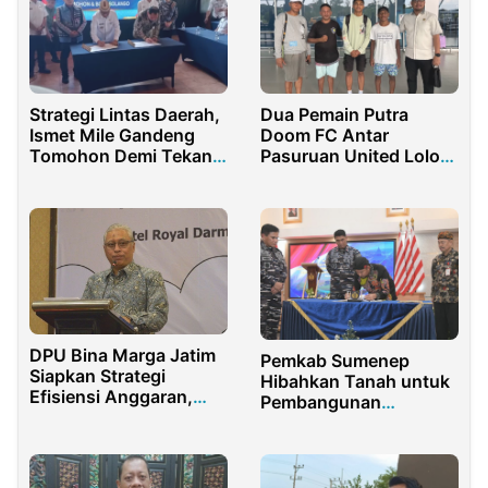
Strategi Lintas Daerah,
Dua Pemain Putra
Ismet Mile Gandeng
Doom FC Antar
Tomohon Demi Tekan
Pasuruan United Lolos
Laju Inflasi
Nasional
DPU Bina Marga Jatim
Pemkab Sumenep
Siapkan Strategi
Hibahkan Tanah untuk
Efisiensi Anggaran,
Pembangunan
Tanpa Kompromi
Pangkalan Laut TNI AL
terhadap Kualitas
Infrastruktur