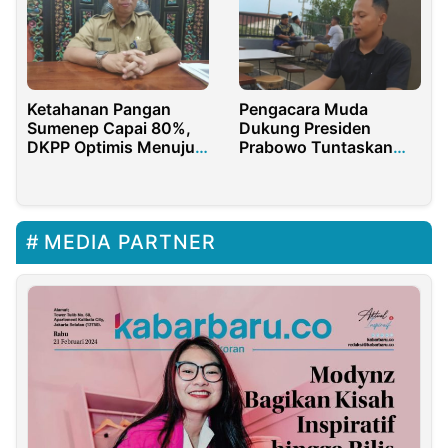
Ketahanan Pangan
Pengacara Muda
Sumenep Capai 80%,
Dukung Presiden
DKPP Optimis Menuju
Prabowo Tuntaskan
Swasembada
Kasus Dugaan Korupsi
BSPS Sumenep
MEDIA PARTNER