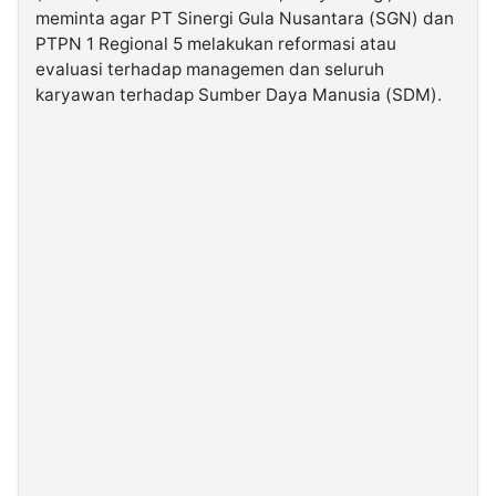
meminta agar PT Sinergi Gula Nusantara (SGN) dan
PTPN 1 Regional 5 melakukan reformasi atau
©
evaluasi terhadap managemen dan seluruh
Kabarbaru.co
-
karyawan terhadap Sumber Daya Manusia (SDM).
2026
PT.
Kabarbaru
Media
Holding