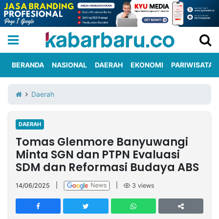
BERANDA
NASIONAL
DAERAH
EKONOMI
PARIWISATA
Informasi
KabarbaruTV
Kirim
Tentang
Daerah
Iklan
Berita
Kami
DAERAH
Berita
Tomas Glenmore Banyuwangi
Nasional
International
Olahraga
Entertainment
Daerah
Pariwisata
Kuliner
Kolom
Minta SGN dan PTPN Evaluasi
SDM dan Reformasi Budaya ABS
Network
14/06/2025
|
|
3
views
PT
TREETAN