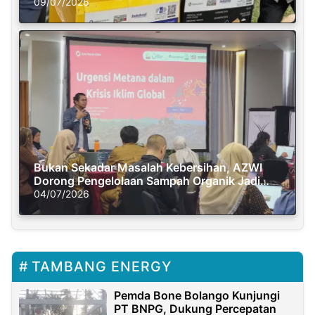
Semasa Piknik
09/07/2026
Bukan Sekadar Masalah Kebersihan, AZWI
Dorong Pengelolaan Sampah Organik Jadi
Solusi Krisis Iklim
04/07/2026
TAMBANG ENERGY
Pemda Bone Bolango Kunjungi
PT BNPG, Dukung Percepatan