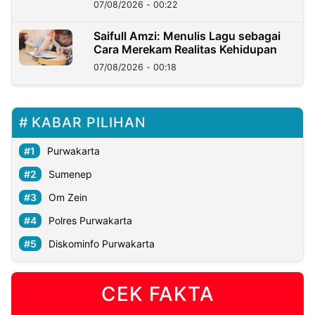
Kedaulatan Negara
07/08/2026 - 00:22
Saifull Amzi: Menulis Lagu sebagai
Cara Merekam Realitas Kehidupan
07/08/2026 - 00:18
KABAR PILIHAN
Purwakarta
Sumenep
Om Zein
Polres Purwakarta
Diskominfo Purwakarta
CEK FAKTA