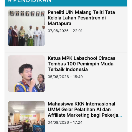
Peneliti UIN Malang Teliti Tata
Kelola Lahan Pesantren di
Martapura
07/08/2026 - 22:01
Ketua MPK Labschool Ciracas
Tembus 100 Pemimpin Muda
Terbaik Indonesia
05/08/2026 - 15:49
Mahasiswa KKN Internasional
UMM Gelar Pelatihan AI dan
Affiliate Marketing bagi Pekerja
Migran Indonesia di Taiwan
04/08/2026 - 17:24