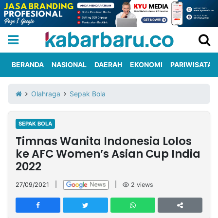
BERANDA
NASIONAL
DAERAH
EKONOMI
PARIWISATA
Informasi
KabarbaruTV
Kirim
Tentang
Olahraga
Sepak Bola
Iklan
Berita
Kami
SEPAK BOLA
Berita
Timnas Wanita Indonesia Lolos
Nasional
International
Olahraga
Entertainment
Daerah
Pariwisata
Kuliner
Kolom
ke AFC Women’s Asian Cup India
2022
Network
27/09/2021
|
|
2
views
PT
TREETAN