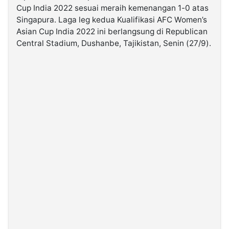
Cup India 2022 sesuai meraih kemenangan 1-0 atas
Singapura. Laga leg kedua Kualifikasi AFC Women’s
©
Asian Cup India 2022 ini berlangsung di Republican
Kabarbaru.co
-
Central Stadium, Dushanbe, Tajikistan, Senin (27/9).
2026
PT.
Kabarbaru
Media
Holding