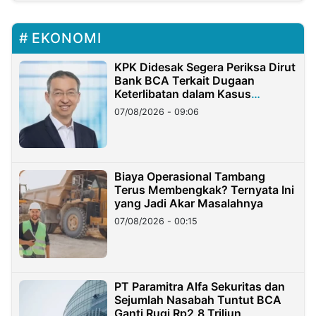
EKONOMI
KPK Didesak Segera Periksa Dirut
Bank BCA Terkait Dugaan
Keterlibatan dalam Kasus
Hilangnya Dana Nasabah Rp2,58
07/08/2026 - 09:06
Miliar
Biaya Operasional Tambang
Terus Membengkak? Ternyata Ini
yang Jadi Akar Masalahnya
07/08/2026 - 00:15
PT Paramitra Alfa Sekuritas dan
Sejumlah Nasabah Tuntut BCA
Ganti Rugi Rp2,8 Triliun