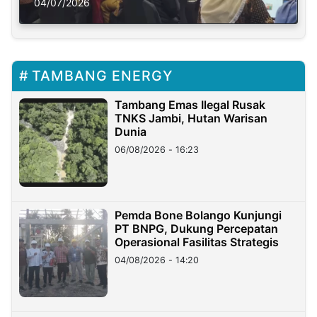
Solusi Krisis Iklim
04/07/2026
TAMBANG ENERGY
Tambang Emas Ilegal Rusak
TNKS Jambi, Hutan Warisan
Dunia
06/08/2026 - 16:23
Pemda Bone Bolango Kunjungi
PT BNPG, Dukung Percepatan
Operasional Fasilitas Strategis
04/08/2026 - 14:20