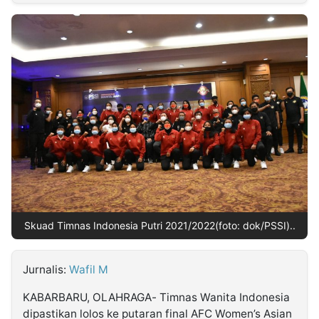
MULTIMEDIA
INDONESIA
Partner
Insight
Suara
Lens
Daily
Jalan
Idealita
Kita
Radar
Seedbacklink
NTB
Time
IDN
Jogja
Rakyat
News
Notice
Baru
Follow
Kabarbaru
Skuad Timnas Indonesia Putri 2021/2022(foto: dok/PSSI)..
Jurnalis:
Wafil M
KABARBARU, OLAHRAGA- Timnas Wanita Indonesia
dipastikan lolos ke putaran final AFC Women’s Asian