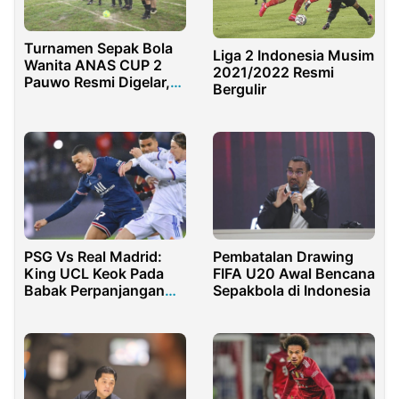
Turnamen Sepak Bola
Liga 2 Indonesia Musim
Wanita ANAS CUP 2
2021/2022 Resmi
Pauwo Resmi Digelar,
Bergulir
Pedro Sebut Era
Kebangkitan Sepak
Bola Wanita Dimulai
dari Bone Bolango
PSG Vs Real Madrid:
Pembatalan Drawing
King UCL Keok Pada
FIFA U20 Awal Bencana
Babak Perpanjangan
Sepakbola di Indonesia
Waktu