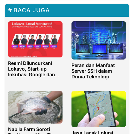
BACA JUGA
Resmi Diluncurkan!
Peran dan Manfaat
Lokavo, Start-up
Server SSH dalam
Inkubasi Google dan
Dunia Teknologi
Kemendikbudristek Kini
Hadir di Play Store
Nabila Farm Soroti
Jasa Lacak Lokasi