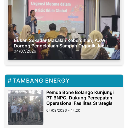
Bukan Sekadar Masalah Kebersihan, AZWI
Dorong Pengelolaan Sampah Organik Jadi
Solusi Krisis Iklim
04/07/2026
TAMBANG ENERGY
Pemda Bone Bolango Kunjungi
PT BNPG, Dukung Percepatan
Operasional Fasilitas Strategis
04/08/2026 - 14:20