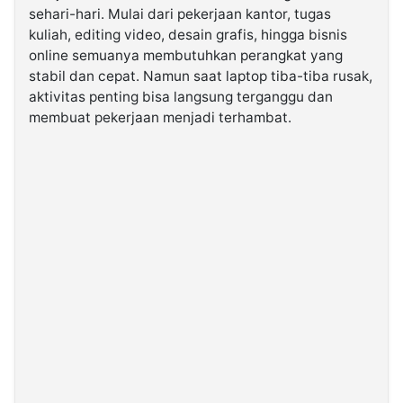
sehari-hari. Mulai dari pekerjaan kantor, tugas
kuliah, editing video, desain grafis, hingga bisnis
©
online semuanya membutuhkan perangkat yang
Kabarbaru.co
-
stabil dan cepat. Namun saat laptop tiba-tiba rusak,
2026
aktivitas penting bisa langsung terganggu dan
membuat pekerjaan menjadi terhambat.
PT.
Kabarbaru
Media
Holding