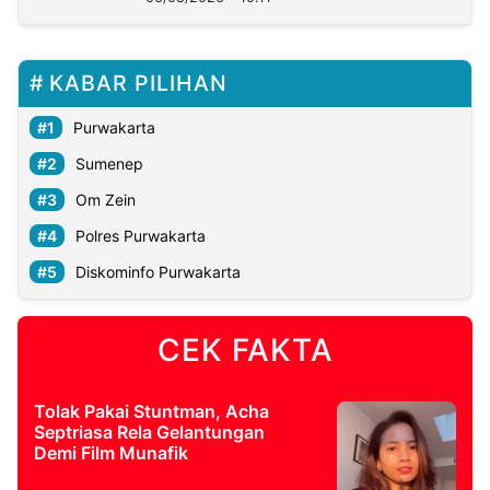
KABAR PILIHAN
Purwakarta
Sumenep
Om Zein
Polres Purwakarta
Diskominfo Purwakarta
CEK FAKTA
Tolak Pakai Stuntman, Acha
Septriasa Rela Gelantungan
Demi Film Munafik