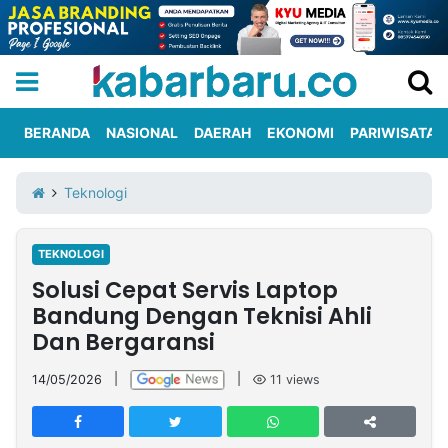
BERANDA
NASIONAL
DAERAH
EKONOMI
PARIWISATA
Informasi
KabarbaruTV
Kirim
Tentang
Teknologi
Iklan
Berita
Kami
TEKNOLOGI
Berita
Solusi Cepat Servis Laptop
Nasional
International
Olahraga
Entertainment
Daerah
Pariwisata
Kuliner
Kolom
Bandung Dengan Teknisi Ahli
Dan Bergaransi
Network
14/05/2026
|
|
11
views
PT
TREETAN