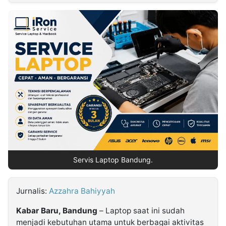
MULTIMEDIA
INDONESIA
Partner
Insight
Suara
Lens
Daily
Jalan
Idealita
Kita
Dinamikapost.com
Radar
Seedbacklink
NTB
Time
IDN
Jogja
Rakyat
News
Notice
Baru
Follow
Kabarbaru
Servis Laptop Bandung.
Jurnalis:
Azzahra Bahiyyah
Kabar Baru, Bandung
– Laptop saat ini sudah
menjadi kebutuhan utama untuk berbagai aktivitas