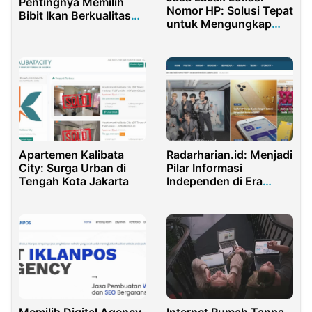
Pentingnya Memilih
Nomor HP: Solusi Tepat
Bibit Ikan Berkualitas
untuk Mengungkap
Sebelum Memulai
Informasi Penting
Budidaya
Apartemen Kalibata
Radarharian.id: Menjadi
City: Surga Urban di
Pilar Informasi
Tengah Kota Jakarta
Independen di Era
Digital