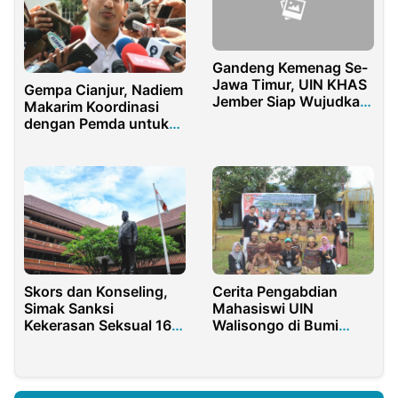
Gandeng Kemenag Se-
Jawa Timur, UIN KHAS
Gempa Cianjur, Nadiem
Jember Siap Wujudkan
Makarim Koordinasi
Kampus Bertaraf
dengan Pemda untuk
Internasional
Pastikan Akses
Pendidikan
Cerita Pengabdian
Skors dan Konseling,
Mahasiswi UIN
Simak Sanksi
Walisongo di Bumi
Kekerasan Seksual 16
Cendrawasih Papua
Mahasiswa Fakultas
Hukum Universitas
Indonesia