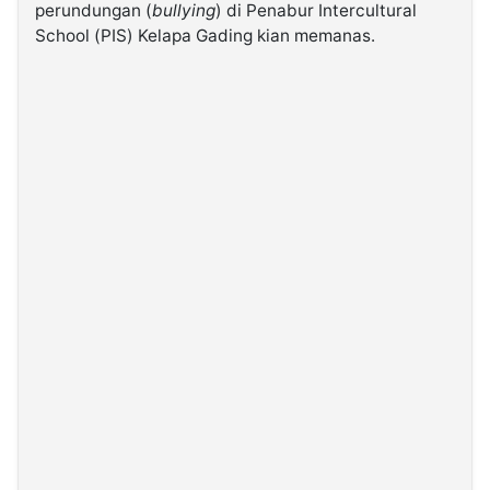
perundungan (
bullying
) di Penabur Intercultural
School (PIS) Kelapa Gading kian memanas.
©
Kabarbaru.co
-
2026
PT.
Kabarbaru
Media
Holding