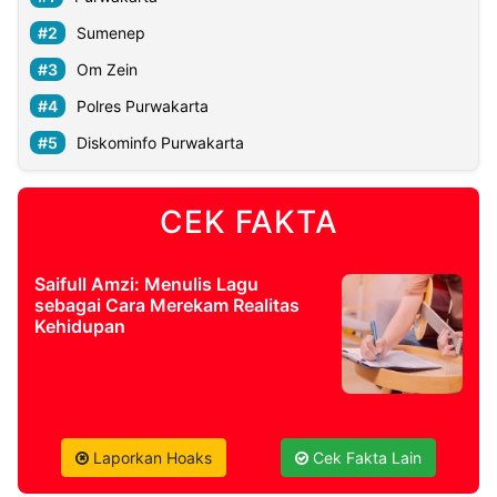
Sumenep
Om Zein
Polres Purwakarta
Diskominfo Purwakarta
CEK FAKTA
Saifull Amzi: Menulis Lagu
sebagai Cara Merekam Realitas
Kehidupan
Laporkan Hoaks
Cek Fakta Lain