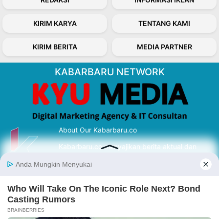
KIRIM KARYA
TENTANG KAMI
KIRIM BERITA
MEDIA PARTNER
KABARBARU NETWORK
About Our Kabarbaru.co
Kabarbaru.co menyajikan berita aktual dan
inspiratif dari sudut pandang berbaik sangka
serta terverifikasi dari sumber yang tepat.
Follow Kabarbaru