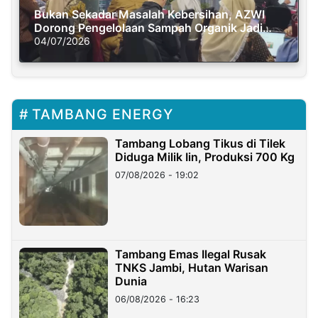
Bukan Sekadar Masalah Kebersihan, AZWI
Dorong Pengelolaan Sampah Organik Jadi
Solusi Krisis Iklim
04/07/2026
TAMBANG ENERGY
Tambang Lobang Tikus di Tilek
Diduga Milik Iin, Produksi 700 Kg
07/08/2026 - 19:02
Tambang Emas Ilegal Rusak
TNKS Jambi, Hutan Warisan
Dunia
06/08/2026 - 16:23