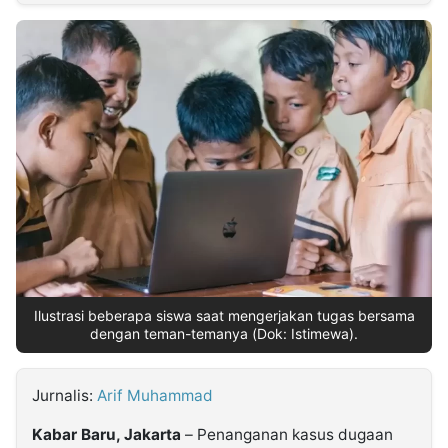
MULTIMEDIA
INDONESIA
Partner
Insight
Suara
Lens
Daily
Jalan
Idealita
Kita
Dinamikapost.com
Radar
Seedbacklink
NTB
Time
IDN
Jogja
Rakyat
News
Notice
Baru
Follow
Kabarbaru
Ilustrasi beberapa siswa saat mengerjakan tugas bersama
dengan teman-temanya (Dok: Istimewa).
Jurnalis:
Arif Muhammad
Kabar Baru, Jakarta
– Penanganan kasus dugaan