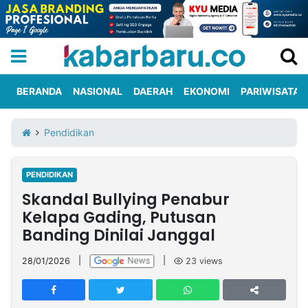
BERANDA
NASIONAL
DAERAH
EKONOMI
PARIWISATA
Informasi
KabarbaruTV
Kirim
Tentang
Pendidikan
Iklan
Berita
Kami
PENDIDIKAN
Berita
Skandal Bullying Penabur
Nasional
International
Olahraga
Entertainment
Daerah
Pariwisata
Kuliner
Kolom
Kelapa Gading, Putusan
Banding Dinilai Janggal
Network
28/01/2026
|
|
23
views
PT
TREETAN