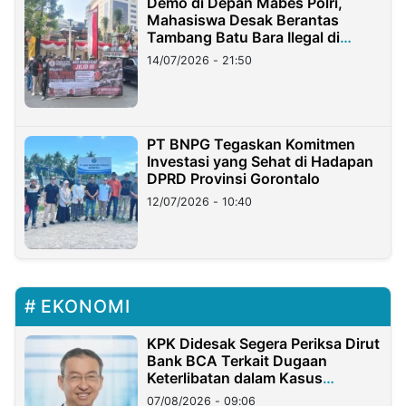
Demo di Depan Mabes Polri,
Mahasiswa Desak Berantas
Tambang Batu Bara Ilegal di
Lampung
14/07/2026 - 21:50
PT BNPG Tegaskan Komitmen
Investasi yang Sehat di Hadapan
DPRD Provinsi Gorontalo
12/07/2026 - 10:40
EKONOMI
KPK Didesak Segera Periksa Dirut
Bank BCA Terkait Dugaan
Keterlibatan dalam Kasus
Hilangnya Dana Nasabah Rp2,58
07/08/2026 - 09:06