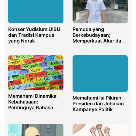
Konser Yudisium UIBU
Pemuda yang
dan Tradisi Kampus
Berkebudayaan;
yang Norak
Memperkuat Akar dan
Kembali ke Pangkuan
Ibu Pertiwi
Memahami Dinamika
Memahami Isi Pikiran
Kebahasaan:
Presiden dan Jebakan
Pentingnya Bahasa
Kampanye Politik
dalam Kehidupan
Berbangsa