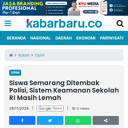
BERANDA
NASIONAL
DAERAH
EKONOMI
PARIWISATA
Informasi
KabarbaruTV
Kirim
Tentang
Kolom
Opini
Iklan
Berita
Kami
OPINI
Berita
Siswa Semarang Ditembak
Nasional
International
Olahraga
Entertainment
Daerah
Pariwisata
Kuliner
Kolom
Polisi, Sistem Keamanan Sekolah
RI Masih Lemah
Network
28/11/2024
|
|
3
views
PT
TREETAN