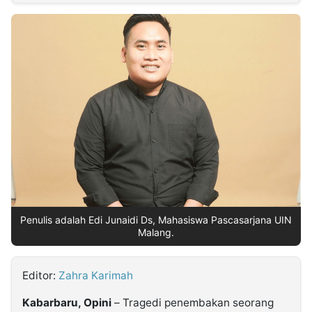
MULTIMEDIA
INDONESIA
Partner
Insight
Suara
Lens
Daily
Jalan
Idealita
Kita
Dinamikapost.com
Radar
Seedbacklink
NTB
Time
IDN
Jogja
Rakyat
News
Notice
Baru
Follow
Kabarbaru
Penulis adalah Edi Junaidi Ds, Mahasiswa Pascasarjana UIN
Malang.
Editor:
Zahra Karimah
Kabarbaru, Opini
– Tragedi penembakan seorang