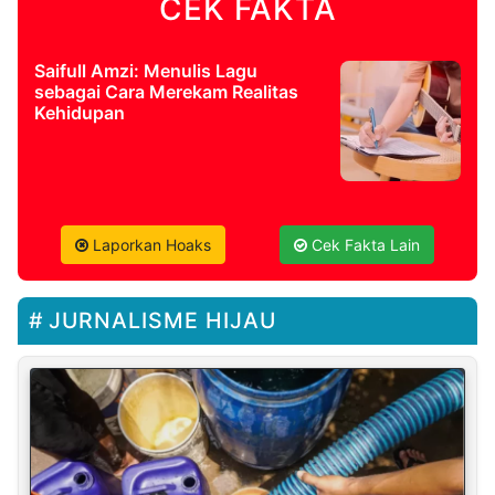
CEK FAKTA
Saifull Amzi: Menulis Lagu
sebagai Cara Merekam Realitas
Kehidupan
Laporkan Hoaks
Cek Fakta Lain
JURNALISME HIJAU