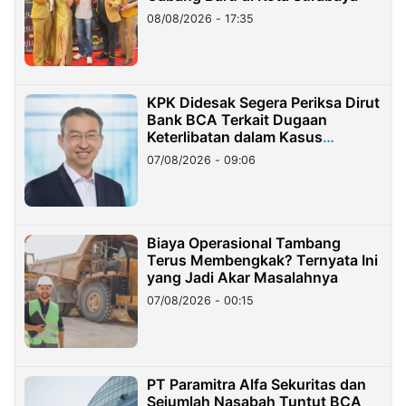
08/08/2026 - 17:35
KPK Didesak Segera Periksa Dirut
Bank BCA Terkait Dugaan
Keterlibatan dalam Kasus
Hilangnya Dana Nasabah Rp2,58
07/08/2026 - 09:06
Miliar
Biaya Operasional Tambang
Terus Membengkak? Ternyata Ini
yang Jadi Akar Masalahnya
07/08/2026 - 00:15
PT Paramitra Alfa Sekuritas dan
Sejumlah Nasabah Tuntut BCA