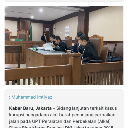
MULTIMEDIA
INDONESIA
Partner
Insight
Suara
Lens
Daily
Jalan
Idealita
Kita
Dinamikapost.com
Radar
Seedbacklink
NTB
Time
IDN
Jogja
Rakyat
News
Notice
Baru
Follow
Kabarbaru
:
Muhammad Imtiyaz
Kabar Baru, Jakarta
– Sidang lanjutan terkait kasus
korupsi pengadaan alat berat penunjang perbaikan
jalan pada UPT Peralatan dan Perbekalan (Alkal)
Dinas Bina Marga Provinsi DKI Jakarta tahun 2015