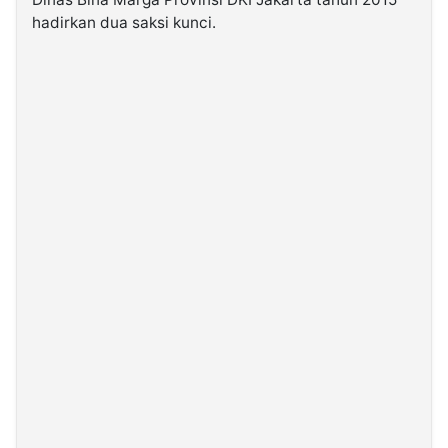
hadirkan dua saksi kunci.
©
Kabarbaru.co
-
2026
PT.
Kabarbaru
Media
Holding