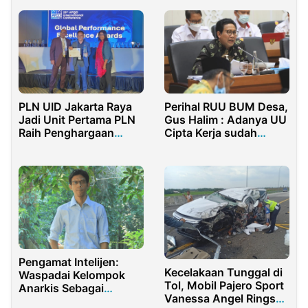
Baru Ditangkap
PLN UID Jakarta Raya
Perihal RUU BUM Desa,
Jadi Unit Pertama PLN
Gus Halim : Adanya UU
Raih Penghargaan
Cipta Kerja sudah
World Class Company
Holistik dan
GPEA 2024
Komprehensif.
Pengamat Intelijen:
Kecelakaan Tunggal di
Waspadai Kelompok
Tol, Mobil Pajero Sport
Anarkis Sebagai
Vanessa Angel Ringsek
Pemicu Kerusuhan!