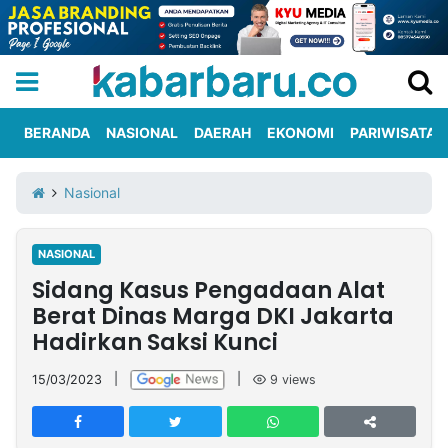
BERANDA
NASIONAL
DAERAH
EKONOMI
PARIWISATA
Informasi
KabarbaruTV
Kirim
Tentang
Nasional
Iklan
Berita
Kami
NASIONAL
Berita
Sidang Kasus Pengadaan Alat
Nasional
International
Olahraga
Entertainment
Daerah
Pariwisata
Kuliner
Kolom
Berat Dinas Marga DKI Jakarta
Hadirkan Saksi Kunci
Network
15/03/2023
|
|
9
views
PT
TREETAN