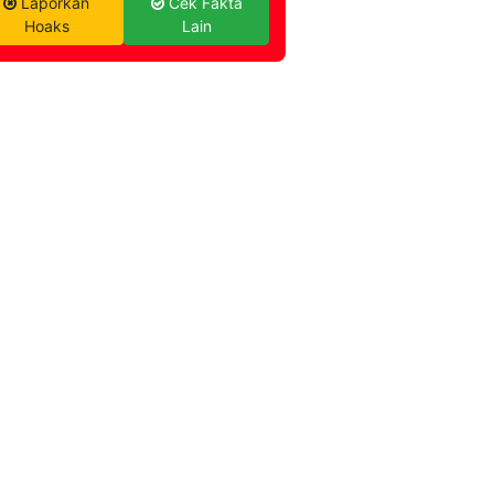
Laporkan
Cek Fakta
Hoaks
Lain