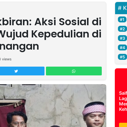
K
iran: Aksi Sosial di
Wujud Kepedulian di
nangan
8
views
Sai
Lag
Mer
Keh