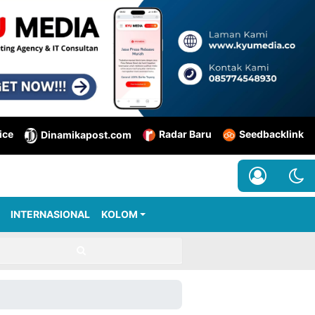
ice
Radar Baru
Seedbacklink
Dinamikapost.com
INTERNASIONAL
KOLOM