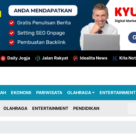
Daily Jogja
Jalan Rakyat
Idealita News
Kita Not
RAH
EKONOMI
PARIWISATA
OLAHRAGA
ENTERTAINMENT
OLAHRAGA
ENTERTAINMENT
PENDIDIKAN