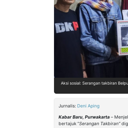
©
Kabarbaru.co
-
2026
PT.
Kabarbaru
Media
Holding
Aksi sosial: Serangan takbiran Be
Jurnalis:
Deni Aping
Kabar Baru, Purwakarta
– Menjela
bertajuk “
Serangan Takbiran”
dig