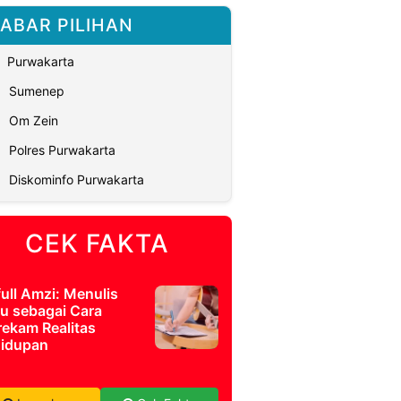
ABAR PILIHAN
Purwakarta
Sumenep
Om Zein
Polres Purwakarta
Diskominfo Purwakarta
CEK FAKTA
full Amzi: Menulis
u sebagai Cara
ekam Realitas
idupan