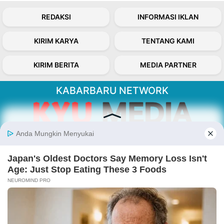
REDAKSI
INFORMASI IKLAN
KIRIM KARYA
TENTANG KAMI
KIRIM BERITA
MEDIA PARTNER
KABARBARU NETWORK
About Our Kabarbaru.co
Kabarbaru.co menyajikan berita aktual dan
inspiratif dari sudut pandang berbaik sangka
serta terverifikasi dari sumber yang tepat.
Follow Kabarbaru