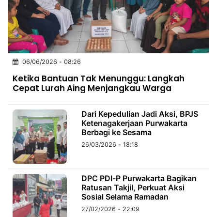
MULTIMEDIA
INDONESIA
Partner
06/06/2026 - 08:26
Insight
Suara
Lens
Daily
Jalan
Idealita
Kita
Dinamikapost.com
Radar
Seedbacklink
Ketika Bantuan Tak Menunggu: Langkah
NTB
Time
IDN
Jogja
Rakyat
News
Notice
Baru
Cepat Lurah Aing Menjangkau Warga
Follow
Kabarbaru
Dari Kepedulian Jadi Aksi, BPJS
Ketenagakerjaan Purwakarta
Berbagi ke Sesama
26/03/2026 - 18:18
DPC PDI-P Purwakarta Bagikan
Ratusan Takjil, Perkuat Aksi
Sosial Selama Ramadan
27/02/2026 - 22:09