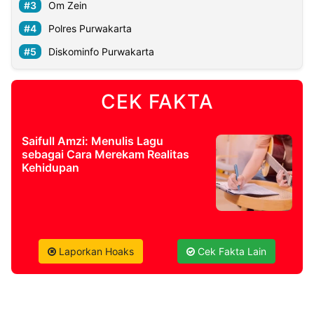
Om Zein
Polres Purwakarta
Diskominfo Purwakarta
CEK FAKTA
Saifull Amzi: Menulis Lagu
sebagai Cara Merekam Realitas
Kehidupan
Laporkan Hoaks
Cek Fakta Lain