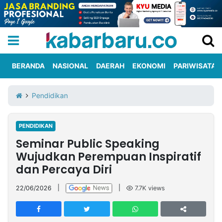
BERANDA
NASIONAL
DAERAH
EKONOMI
PARIWISATA
Informasi
KabarbaruTV
Kirim
Tentang
Pendidikan
Iklan
Berita
Kami
PENDIDIKAN
Berita
Seminar Public Speaking
Nasional
International
Olahraga
Entertainment
Daerah
Pariwisata
Kuliner
Kolom
Wujudkan Perempuan Inspiratif
dan Percaya Diri
Network
22/06/2026
|
|
7.7K
views
PT
TREETAN