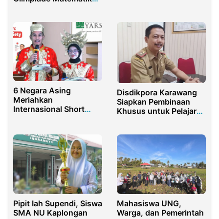
di Oslo
6 Negara Asing
Disdikpora Karawang
Meriahkan
Siapkan Pembinaan
Internasional Short
Khusus untuk Pelajar
Course 2024 di
Terlibat Unjuk Rasa
Universitas YARSI
Pipit Iah Supendi, Siswa
Mahasiswa UNG,
SMA NU Kaplongan
Warga, dan Pemerintah