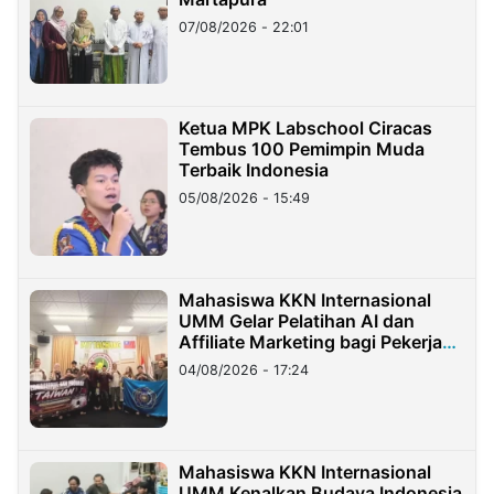
07/08/2026 - 22:01
Ketua MPK Labschool Ciracas
Tembus 100 Pemimpin Muda
Terbaik Indonesia
05/08/2026 - 15:49
Mahasiswa KKN Internasional
UMM Gelar Pelatihan AI dan
Affiliate Marketing bagi Pekerja
Migran Indonesia di Taiwan
04/08/2026 - 17:24
Mahasiswa KKN Internasional
UMM Kenalkan Budaya Indonesia