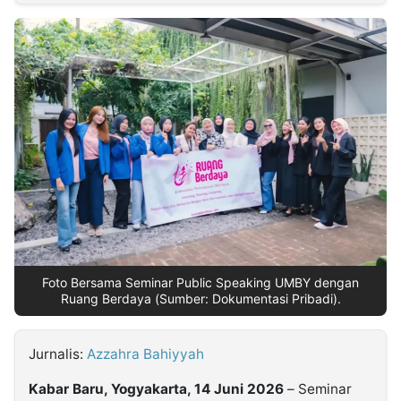
MULTIMEDIA
INDONESIA
Partner
Insight
Suara
Lens
Daily
Jalan
Idealita
Kita
Dinamikapost.com
Radar
Seedbacklink
NTB
Time
IDN
Jogja
Rakyat
News
Notice
Baru
Follow
Kabarbaru
Foto Bersama Seminar Public Speaking UMBY dengan
Ruang Berdaya (Sumber: Dokumentasi Pribadi).
Jurnalis:
Azzahra Bahiyyah
Kabar Baru, Yogyakarta, 14 Juni 2026
– Seminar