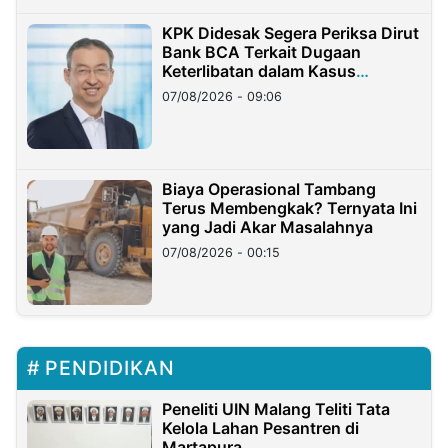
KPK Didesak Segera Periksa Dirut
Bank BCA Terkait Dugaan
Keterlibatan dalam Kasus
Hilangnya Dana Nasabah Rp2,58
07/08/2026 - 09:06
Miliar
Biaya Operasional Tambang
Terus Membengkak? Ternyata Ini
yang Jadi Akar Masalahnya
07/08/2026 - 00:15
PENDIDIKAN
Peneliti UIN Malang Teliti Tata
Kelola Lahan Pesantren di
Martapura