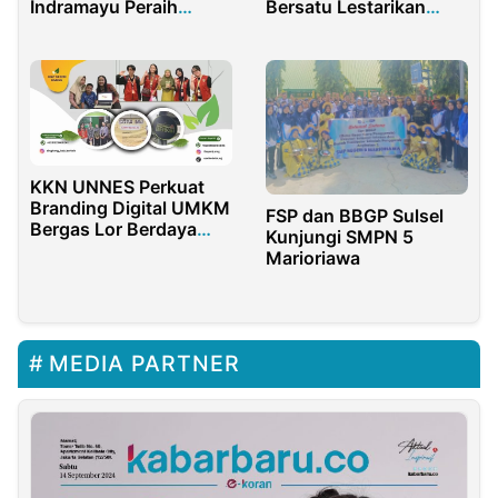
Indramayu Peraih
Bersatu Lestarikan
Medali Emas Fisika
Danau Limboto
NESO 2023
KKN UNNES Perkuat
Branding Digital UMKM
FSP dan BBGP Sulsel
Bergas Lor Berdaya
Kunjungi SMPN 5
Saing
Marioriawa
MEDIA PARTNER