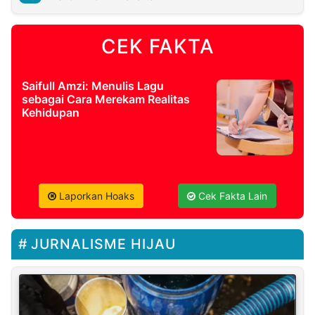
CEK FAKTA
Saifull Amzi: Menulis Lagu
sebagai Cara Merekam Realitas
Kehidupan
Laporkan Hoaks
Cek Fakta Lain
JURNALISME HIJAU