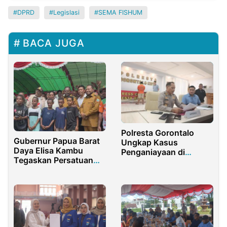
DPRD
Legislasi
SEMA FISHUM
BACA JUGA
Polresta Gorontalo
Gubernur Papua Barat
Ungkap Kasus
Daya Elisa Kambu
Penganiayaan di
Tegaskan Persatuan
Kelurahan Tapa
dan Prioritas
Pembangunan dalam
Syukuran Pelantikan