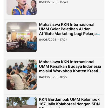
05/08/2026 - 15:49
Mahasiswa KKN Internasional
UMM Gelar Pelatihan AI dan
Affiliate Marketing bagi Pekerja
Migran Indonesia di Taiwan
04/08/2026 - 17:24
Mahasiswa KKN Internasional
UMM Kenalkan Budaya Indonesia
melalui Workshop Konten Kreatif
di Taiwan
04/08/2026 - 10:27
KKN Berdampak UMM Kelompok
167 Jalin Kolaborasi dengan SDN