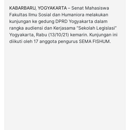
KABARBARU
,
YOGYAKARTA
– Senat Mahasiswa
Fakultas Ilmu Sosial dan Humaniora melakukan
©
Kabarbaru.co
kunjungan ke gedung DPRD Yogyakarta dalam
-
2026
rangka audiensi dan Kerjasama “Sekolah Legislasi”
Yogyakarta, Rabu (13/10/21) kemarin. Kunjungan ini
diikuti oleh 17 anggota pengurus SEMA FISHUM.
PT.
Kabarbaru
Media
Holding