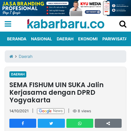
BERANDA
NASIONAL
DAERAH
EKONOMI
PARIWISATA
Informasi
KabarbaruTV
Kirim
Tentang
Daerah
Iklan
Berita
Kami
DAERAH
Berita
SEMA FISHUM UIN SUKA Jalin
Nasional
International
Olahraga
Entertainment
Daerah
Pariwisata
Kuliner
Kolom
Kerjasama dengan DPRD
Yogyakarta
Network
14/10/2021
|
|
8
views
PT
TREETAN