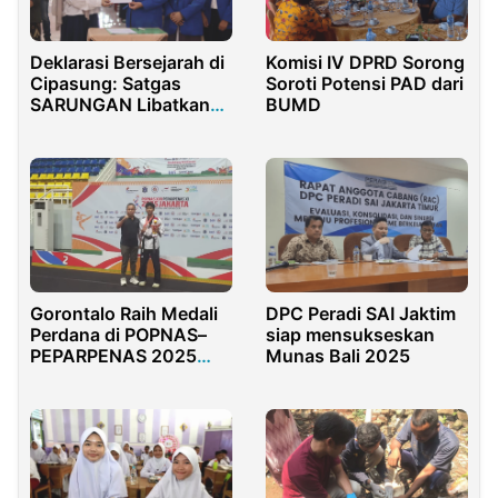
Komisi IV DPRD Sorong
Deklarasi Bersejarah di
Soroti Potensi PAD dari
Cipasung: Satgas
BUMD
SARUNGAN Libatkan
500 Pesantren untuk
Perangi Kekerasan
Gorontalo Raih Medali
DPC Peradi SAI Jaktim
Perdana di POPNAS–
siap mensukseskan
PEPARPENAS 2025
Munas Bali 2025
melalui Cabor
Taekwondo