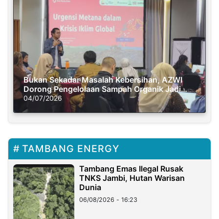
Bukan Sekadar Masalah Kebersihan, AZWI
Dorong Pengelolaan Sampah Organik Jadi
Solusi Krisis Iklim
04/07/2026
TAMBANG ENERGY
Tambang Emas Ilegal Rusak
TNKS Jambi, Hutan Warisan
Dunia
06/08/2026 - 16:23