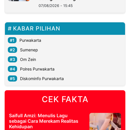
07/08/2026 - 15:45
KABAR PILIHAN
Purwakarta
Sumenep
Om Zein
Polres Purwakarta
Diskominfo Purwakarta
CEK FAKTA
Saifull Amzi: Menulis Lagu
sebagai Cara Merekam Realitas
Kehidupan