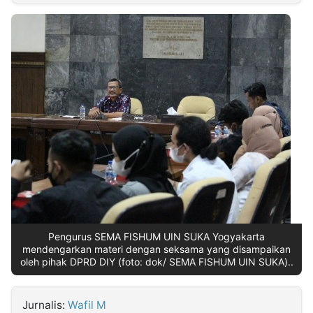
MULTIMEDIA
INDONESIA
Partner
Insight
Suara
Lens
Daily
Jalan
Idealita
Kita
Radar
Seedbacklink
NTB
Time
IDN
Jogja
Rakyat
News
Notice
Baru
Follow
Kabarbaru
Pengurus SEMA FISHUM UIN SUKA Yogyakarta
mendengarkan materi dengan seksama yang disampaikan
oleh pihak DPRD DIY (foto: dok/ SEMA FISHUM UIN SUKA)..
Jurnalis:
Wafil M