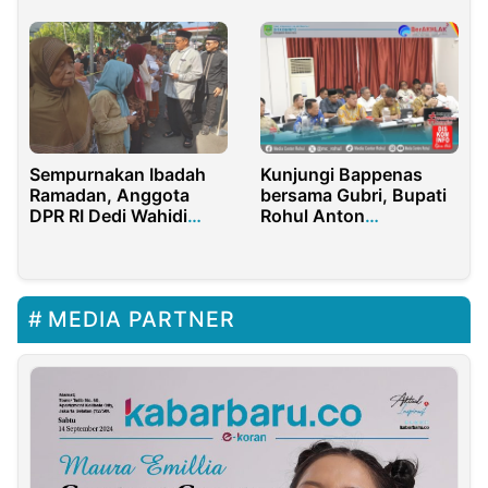
Kebijaksanaan
Sempurnakan Ibadah
Kunjungi Bappenas
Ramadan, Anggota
bersama Gubri, Bupati
DPR RI Dedi Wahidi
Rohul Anton
Santuni Ribuan Anak
Sampaikan Usulan
Yatim dan Dhuafa
Pembangunan Jalan
Nasional
MEDIA PARTNER