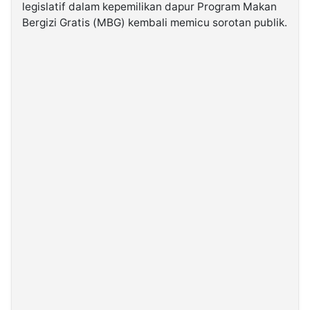
legislatif dalam kepemilikan dapur Program Makan
Bergizi Gratis (MBG) kembali memicu sorotan publik.
©
Kabarbaru.co
-
2026
PT.
Kabarbaru
Media
Holding