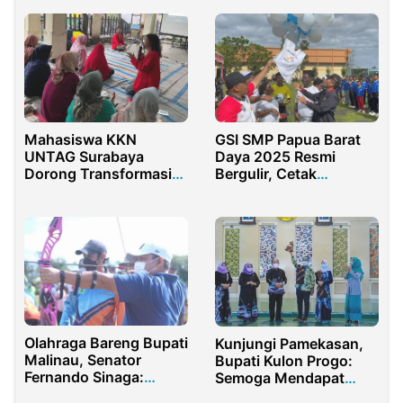
Mahasiswa KKN
GSI SMP Papua Barat
UNTAG Surabaya
Daya 2025 Resmi
Dorong Transformasi
Bergulir, Cetak
Digital UMKM Rungkut
Generasi Emas Sepak
Tengah Lewat Program
Bola
“Siap Digital”
Olahraga Bareng Bupati
Kunjungi Pamekasan,
Malinau, Senator
Bupati Kulon Progo:
Fernando Sinaga:
Semoga Mendapat
Memperkuat Keakraban
Oleh-oleh