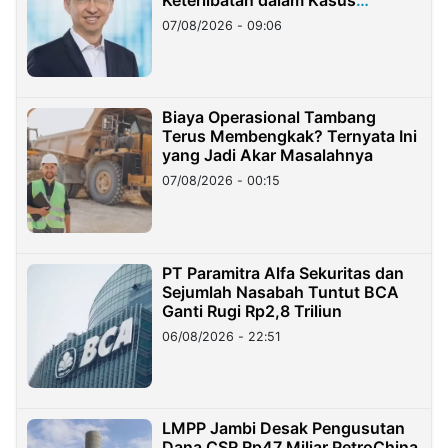
Hilangnya Dana Nasabah Rp2,58
07/08/2026 - 09:06
Miliar
Biaya Operasional Tambang
Terus Membengkak? Ternyata Ini
yang Jadi Akar Masalahnya
07/08/2026 - 00:15
PT Paramitra Alfa Sekuritas dan
Sejumlah Nasabah Tuntut BCA
Ganti Rugi Rp2,8 Triliun
06/08/2026 - 22:51
LMPP Jambi Desak Pengusutan
Dana CSR Rp47 Miliar PetroChina