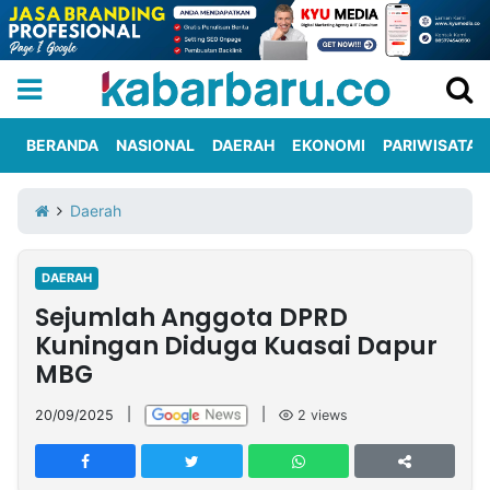
BERANDA
NASIONAL
DAERAH
EKONOMI
PARIWISATA
Informasi
KabarbaruTV
Kirim
Tentang
Daerah
Iklan
Berita
Kami
DAERAH
Berita
Sejumlah Anggota DPRD
Nasional
International
Olahraga
Entertainment
Daerah
Pariwisata
Kuliner
Kolom
Kuningan Diduga Kuasai Dapur
MBG
Network
20/09/2025
|
|
2
views
PT
TREETAN