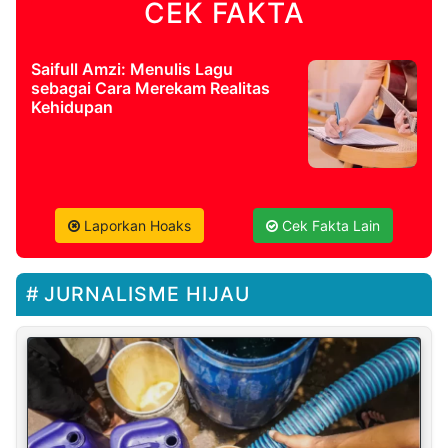
CEK FAKTA
Saifull Amzi: Menulis Lagu
sebagai Cara Merekam Realitas
Kehidupan
Laporkan Hoaks
Cek Fakta Lain
JURNALISME HIJAU