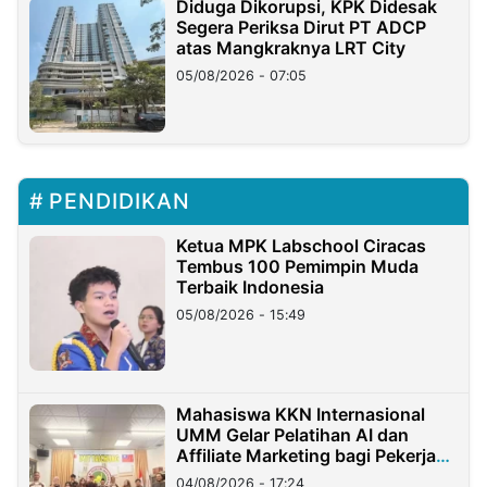
Diduga Dikorupsi, KPK Didesak
Segera Periksa Dirut PT ADCP
atas Mangkraknya LRT City
05/08/2026 - 07:05
PENDIDIKAN
Ketua MPK Labschool Ciracas
Tembus 100 Pemimpin Muda
Terbaik Indonesia
05/08/2026 - 15:49
Mahasiswa KKN Internasional
UMM Gelar Pelatihan AI dan
Affiliate Marketing bagi Pekerja
Migran Indonesia di Taiwan
04/08/2026 - 17:24