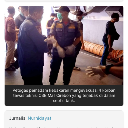
MULTIMEDIA
INDONESIA
Partner
Insight
Suara
Lens
Daily
Jalan
Idealita
Kita
Dinamikapost.com
Radar
Seedbacklink
NTB
Time
IDN
Jogja
Rakyat
News
Notice
Baru
Follow
Kabarbaru
Petugas pemadam kebakaran mengevakuasi 4 korban
tewas teknisi CSB Mall Cirebon yang terjebak di dalam
septic tank.
Jurnalis:
Nurhidayat