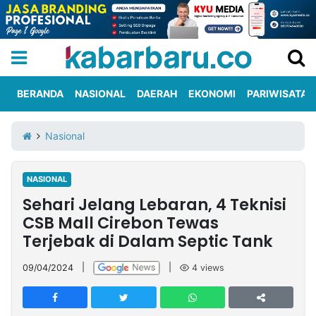
BERANDA
NASIONAL
DAERAH
EKONOMI
PARIWISATA
Informasi
KabarbaruTV
Kirim
Tentang
Nasional
Iklan
Berita
Kami
NASIONAL
Berita
Sehari Jelang Lebaran, 4 Teknisi
Nasional
International
Olahraga
Entertainment
Daerah
Pariwisata
Kuliner
Kolom
CSB Mall Cirebon Tewas
Terjebak di Dalam Septic Tank
Network
09/04/2024
|
|
4
views
PT
TREETAN