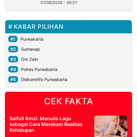
07/08/2026 - 00:27
KABAR PILIHAN
Purwakarta
Sumenep
Om Zein
Polres Purwakarta
Diskominfo Purwakarta
CEK FAKTA
Saifull Amzi: Menulis Lagu
sebagai Cara Merekam Realitas
Kehidupan