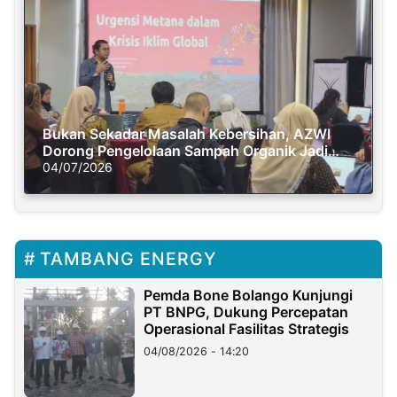
Bukan Sekadar Masalah Kebersihan, AZWI
Dorong Pengelolaan Sampah Organik Jadi
Solusi Krisis Iklim
04/07/2026
TAMBANG ENERGY
Pemda Bone Bolango Kunjungi
PT BNPG, Dukung Percepatan
Operasional Fasilitas Strategis
04/08/2026 - 14:20