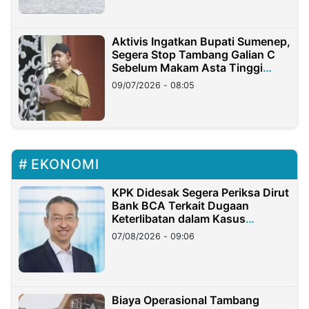
Aktivis Ingatkan Bupati Sumenep,
Segera Stop Tambang Galian C
Sebelum Makam Asta Tinggi
Longsor
09/07/2026 - 08:05
EKONOMI
KPK Didesak Segera Periksa Dirut
Bank BCA Terkait Dugaan
Keterlibatan dalam Kasus
Hilangnya Dana Nasabah Rp2,58
07/08/2026 - 09:06
Miliar
Biaya Operasional Tambang