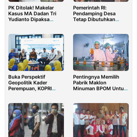
PK Ditolak! Makelar
Pemerintah RI:
Kasus MA Dadan Tri
Pendamping Desa
Yudianto Dipaksa
Tetap Dibutuhkan
Busuk 8 Tahun di
Sampai Kapan Pun
Penjara
Buka Perspektif
Pentingnya Memilih
Geopolitik Kader
Pabrik Maklon
Perempuan, KOPRI
Minuman BPOM Untuk
Bedah Buku 75 Tahun
Produk Legal
Indonesia Tiongkok