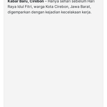
Kabar Baru, Cirebon
– Hanya sehari sebelum Hari
Raya Idul Fitri, warga Kota Cirebon, Jawa Barat,
digemparkan dengan kejadian kecelakaan kerja.
©
Kabarbaru.co
-
2026
PT.
Kabarbaru
Media
Holding