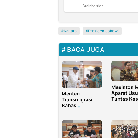
Kaltara
Presiden Jokowi
BACA JUGA
Masinton M
Aparat Usu
Menteri
Tuntas Ka
Transmigrasi
Pencemara
Bahas
Limbah CV 
Kolaborasi
Strategis
dengan Fakultas
Geografi UGM