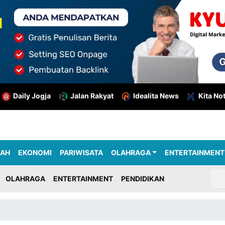
Daily Jogja
Jalan Rakyat
Idealita News
Kita No
RAH
EKONOMI
PARIWISATA
OLAHRAGA
ENTERTAINMENT
OLAHRAGA
ENTERTAINMENT
PENDIDIKAN