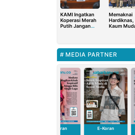
KAMI Ingatkan
Memaknai
Koperasi Merah
Hardiknas,
Putih Jangan
Kaum Mud
Sampai Jadi
Antusias
Ladang Korupsi
dengan Me
Belajar
MEDIA PARTNER
E-Koran
E-Koran
E-Koran