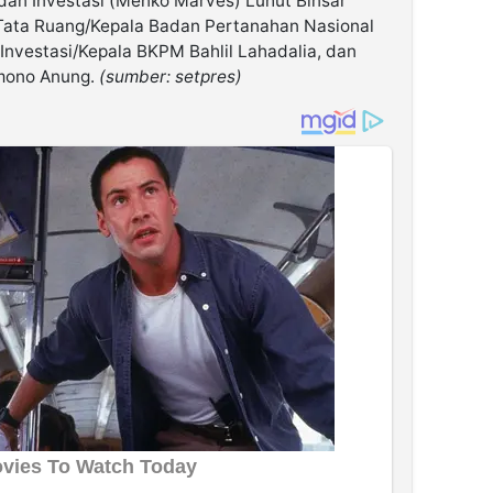
dan Investasi (Menko Marves) Luhut Binsar
 Tata Ruang/Kepala Badan Pertanahan Nasional
 Investasi/Kepala BKPM Bahlil Lahadalia, dan
amono Anung.
(sumber: setpres)