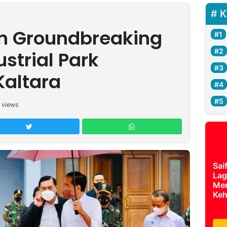
K
n Groundbreaking
strial Park
Kaltara
views
Sai
Lag
Mer
Keh