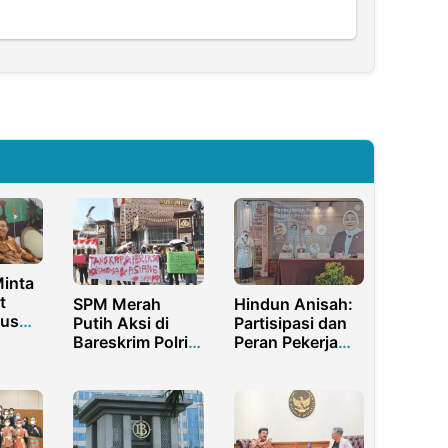
inta
t
SPM Merah
Hindun Anisah:
sus
Putih Aksi di
Partisipasi dan
n
Bareskrim Polri,
Peran Pekerja
PJ
Desak Kapolri
Perempuan Perlu
Usut Skandal
Ditingkatkan
Kualanamu