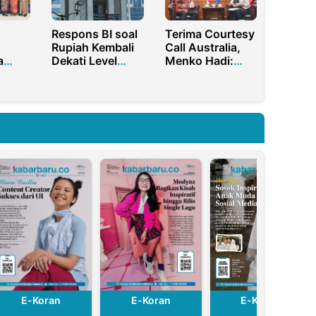
Respons BI soal
Terima Courtesy
Rupiah Kembali
Call Australia,
a
Dekati Level
Menko Hadi:
Rp18 Ribu per
Australia adalah
rdeka
Dolar AS
Mitra Strategis
RI
E-Koran
E-Koran
E-Koran