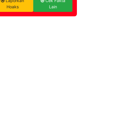
Laporkan
Cek Fakta
Hoaks
Lain