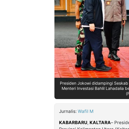
©
Kabarbaru.co
-
2026
PT.
Kabarbaru
Media
Holding
Presiden Jokowi didampingi Seskab
Menteri Investasi Bahlil Lahadalia b
(
Jurnalis:
Wafil M
KABARBARU
,
KALTARA
– Presid