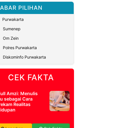
ABAR PILIHAN
Purwakarta
Sumenep
Om Zein
Polres Purwakarta
Diskominfo Purwakarta
CEK FAKTA
full Amzi: Menulis
u sebagai Cara
ekam Realitas
idupan