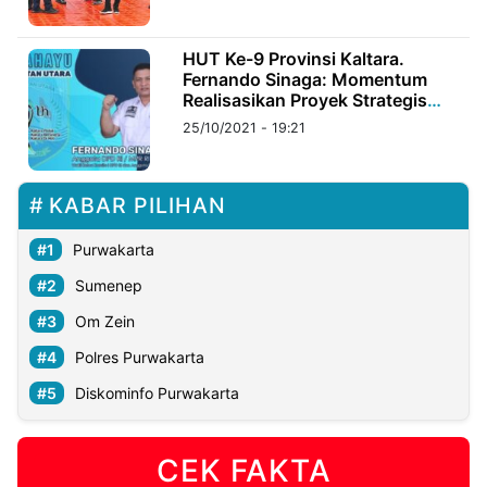
©
HUT Ke-9 Provinsi Kaltara.
Kabarbaru.co
Fernando Sinaga: Momentum
-
2026
Realisasikan Proyek Strategis
Nasional
25/10/2021 - 19:21
PT.
Kabarbaru
Media
Holding
KABAR PILIHAN
Purwakarta
Sumenep
Om Zein
Polres Purwakarta
Diskominfo Purwakarta
CEK FAKTA