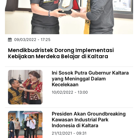
MULTIMEDIA
INDONESIA
Partner
09/03/2022 - 17:25
Insight
Suara
Lens
Daily
Jalan
Idealita
Kita
Radar
Seedbacklink
Mendikbudristek Dorong Implementasi
NTB
Time
IDN
Jogja
Rakyat
News
Notice
Baru
Kebijakan Merdeka Belajar di Kaltara
Follow
Kabarbaru
Ini Sosok Putra Gubernur Kaltara
yang Meninggal Dalam
Kecelekaan
10/02/2022 - 13:00
Presiden Akan Groundbreaking
Kawasan Industrial Park
Indonesia di Kaltara
21/12/2021 - 09:31