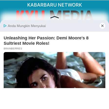
KABARBARU NETWORK
About Our Kabarbaru.co
Kabarbaru.co menyajikan berita aktual dan
inspiratif dari sudut pandang berbaik sangka
serta terverifikasi dari sumber yang tepat.
Follow Kabarbaru
Kabarbaru.co
Copyright © 2026. All rights reserved