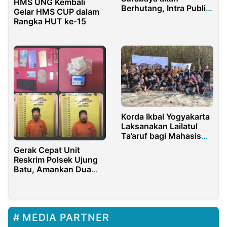
HMS UNG Kembali
Berhutang, Intra Publik
Gelar HMS CUP dalam
Sebut Masa Depan
Rangka HUT ke-15
Surabaya Terancam
Suram
Korda Ikbal Yogyakarta
Laksanakan Lailatul
Ta’aruf bagi Mahasiswa
Baru Alumni Al-Amien
Gerak Cepat Unit
Reskrim Polsek Ujung
Batu, Amankan Dua
Pria Diduga Bandar
Narkotika Jenis Sabu
4,08 Gram
MEDIA PARTNER