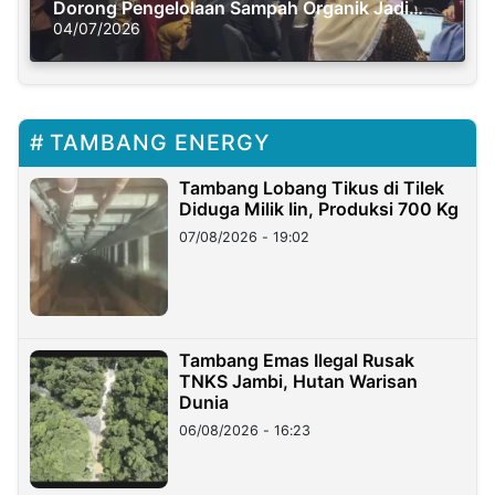
Dorong Pengelolaan Sampah Organik Jadi
Solusi Krisis Iklim
04/07/2026
TAMBANG ENERGY
Tambang Lobang Tikus di Tilek
Diduga Milik Iin, Produksi 700 Kg
07/08/2026 - 19:02
Tambang Emas Ilegal Rusak
TNKS Jambi, Hutan Warisan
Dunia
06/08/2026 - 16:23