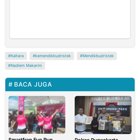
Kaltara
kemendikbudristek
Mendikbudristek
Nadiem Makarim
BACA JUGA
Smartfren Fun Run
Polres Purwakarta