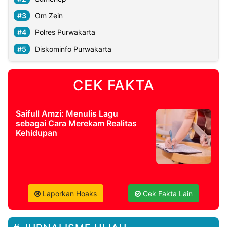
Om Zein
Polres Purwakarta
Diskominfo Purwakarta
CEK FAKTA
Saifull Amzi: Menulis Lagu
sebagai Cara Merekam Realitas
Kehidupan
Laporkan Hoaks
Cek Fakta Lain