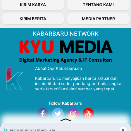
KIRIM KARYA
TENTANG KAMI
KIRIM BERITA
MEDIA PARTNER
KABARBARU NETWORK
About Our Kabarbaru.co
Kabarbaru.co menyajikan berita aktual dan
inspiratif dari sudut pandang berbaik sangka
serta terverifikasi dari sumber yang tepat.
Follow Kabarbaru