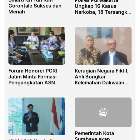
Gorontalo Sukses dan
Ungkap 16 Kasus
Meriah
Narkoba, 18 Tersangka
Ditangkap
Forum Honorer PGRI
Kerugian Negara Fiktif,
Jatim Minta Formasi
Ahli Bongkar
Pengangkatan ASN
Kelemahan Dakwaan
PPPK Sesuai Kondisi
Kasus NCC
Daerah
Pemerintah Kota
Surabaya akan