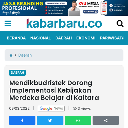
BERANDA
NASIONAL
DAERAH
EKONOMI
PARIWISATA
Informasi
KabarbaruTV
Kirim
Tentang
Daerah
Iklan
Berita
Kami
DAERAH
Berita
Mendikbudristek Dorong
Nasional
International
Olahraga
Entertainment
Daerah
Pariwisata
Kuliner
Kolom
Implementasi Kebijakan
Merdeka Belajar di Kaltara
Network
09/03/2022
|
|
3
views
PT
TREETAN