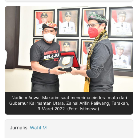
MULTIMEDIA
INDONESIA
Partner
Insight
Suara
Lens
Daily
Jalan
Idealita
Kita
Dinamikapost.com
Radar
Seedbacklink
NTB
Time
IDN
Jogja
Rakyat
News
Notice
Baru
Follow
Kabarbaru
Nadiem Anwar Makarim saat menerima cindera mata dari
Gubernur Kalimantan Utara, Zainal Arifin Paliwang, Tarakan,
9 Maret 2022. (Foto: Istimewa).
Jurnalis:
Wafil M