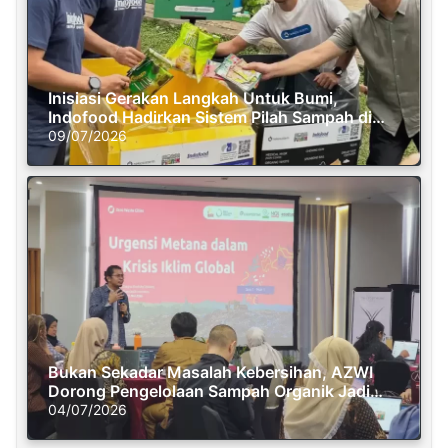
Inisiasi Gerakan Langkah Untuk Bumi,
Indofood Hadirkan Sistem Pilah Sampah di
Semasa Piknik
09/07/2026
Bukan Sekadar Masalah Kebersihan, AZWI
Dorong Pengelolaan Sampah Organik Jadi
Solusi Krisis Iklim
04/07/2026