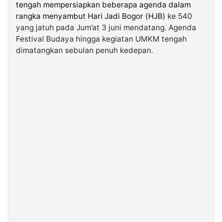
tengah mempersiapkan beberapa agenda dalam
rangka menyambut Hari Jadi Bogor (HJB)
ke 540
©
yang jatuh pada Jum’at 3 juni mendatang. Agenda
Kabarbaru.co
-
Festival Budaya hingga kegiatan UMKM tengah
2026
dimatangkan sebulan penuh kedepan.
PT.
Kabarbaru
Media
Holding