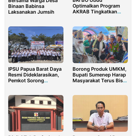
BRI BO Ubud
Bersama Warga Desa
Optimalkan Program
Binaan Babinsa
AKRAB Tingkatkan
Laksanakan Jumsih
User BRImo Aktif
IPSU Papua Barat Daya
Borong Produk UMKM,
Resmi Dideklarasikan,
Bupati Sumenep Harap
Pemkot Sorong
Masyarakat Terus Bisa
Dukung Penuh Peran
Mengembangkan
Pemuda dalam
Pembangunan Daerah