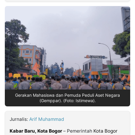
MULTIMEDIA
INDONESIA
Partner
Insight
Suara
Lens
Daily
Jalan
Idealita
Kita
Dinamikapost.com
Radar
Seedbacklink
NTB
Time
IDN
Jogja
Rakyat
News
Notice
Baru
Follow
Kabarbaru
Gerakan Mahasiswa dan Pemuda Peduli Aset Negara
(Gemppar). (Foto: Istimewa).
Jurnalis:
Arif Muhammad
Kabar Baru, Kota Bogor
– Pemerintah
Kota Bogor