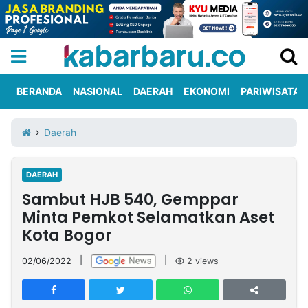
BERANDA
NASIONAL
DAERAH
EKONOMI
PARIWISATA
Informasi
KabarbaruTV
Kirim
Tentang
Daerah
Iklan
Berita
Kami
DAERAH
Berita
Sambut HJB 540, Gemppar
Nasional
International
Olahraga
Entertainment
Daerah
Pariwisata
Kuliner
Kolom
Minta Pemkot Selamatkan Aset
Kota Bogor
Network
02/06/2022
|
|
2
views
PT
TREETAN