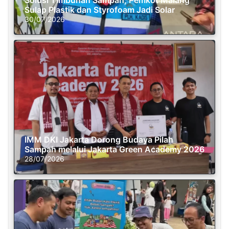
Solusi Timbunan Sampah, Pemkot Malang
Sulap Plastik dan Styrofoam Jadi Solar
30/07/2026
IMM DKI Jakarta Dorong Budaya Pilah
Sampah melalui Jakarta Green Academy 2026
28/07/2026