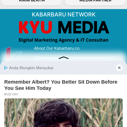
KABARBARU NETWORK
About Our Kabarbaru.co
Kabarbaru.co menyajikan berita aktual dan
inspiratif dari sudut pandang berbaik sangka
serta terverifikasi dari sumber yang tepat.
Follow Kabarbaru