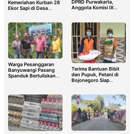
DPRD Purwakarta,
Kemeriahan Kurban 28
Anggota Komisi IX
Ekor Sapi di Desa
DPR-RI Putih Sari
Sontang
Sosialisasi Program
BPJamsostek
Warga Pesanggaran
Terima Bantuan Bibit
Banyuwangi Pasang
dan Pupuk, Petani di
Spanduk Bertuliskan
Bojonegoro Siap
“Terima Kasih PT BSI”
Tanam