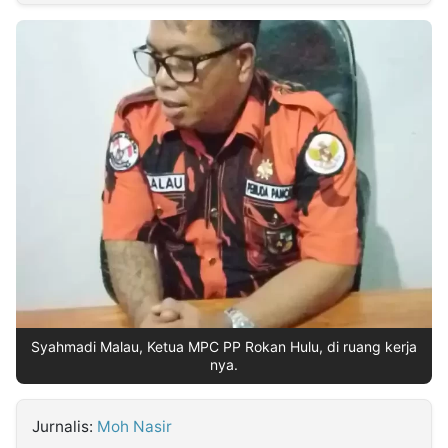
MULTIMEDIA
INDONESIA
Partner
Insight
Suara
Lens
Daily
Jalan
Idealita
Kita
Dinamikapost.com
Radar
Seedbacklink
NTB
Time
IDN
Jogja
Rakyat
News
Notice
Baru
Follow
Kabarbaru
Syahmadi Malau, Ketua MPC PP Rokan Hulu, di ruang kerja
nya.
Jurnalis:
Moh Nasir