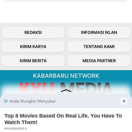
REDAKSI
INFORMASI IKLAN
KIRIM KARYA
TENTANG KAMI
KIRIM BERITA
MEDIA PARTNER
KABARBARU NETWORK
About Our Kabarbaru.co
Kabarbaru.co menyajikan berita aktual dan
inspiratif dari sudut pandang berbaik sangka
serta terverifikasi dari sumber yang tepat.