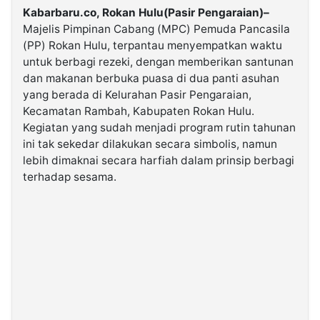
Kabarbaru.co, Rokan Hulu(Pasir Pengaraian)–
Majelis Pimpinan Cabang (MPC) Pemuda Pancasila
©
(PP) Rokan Hulu, terpantau menyempatkan waktu
Kabarbaru.co
-
untuk berbagi rezeki, dengan memberikan santunan
2026
dan makanan berbuka puasa di dua panti asuhan
yang berada di Kelurahan Pasir Pengaraian,
PT.
Kecamatan Rambah, Kabupaten Rokan Hulu.
Kabarbaru
Media
Kegiatan yang sudah menjadi program rutin tahunan
Holding
ini tak sekedar dilakukan secara simbolis, namun
lebih dimaknai secara harfiah dalam prinsip berbagi
terhadap sesama.