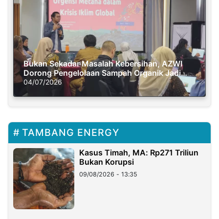
Bukan Sekadar Masalah Kebersihan, AZWI
Dorong Pengelolaan Sampah Organik Jadi
Solusi Krisis Iklim
04/07/2026
TAMBANG ENERGY
Kasus Timah, MA: Rp271 Triliun
Bukan Korupsi
09/08/2026 - 13:35