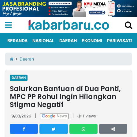
BERANDA
NASIONAL
DAERAH
EKONOMI
PARIWISATA
Informasi
KabarbaruTV
Kirim
Tentang
Daerah
Iklan
Berita
Kami
DAERAH
Berita
Salurkan Bantuan di Dua Panti,
Nasional
International
Olahraga
Entertainment
Daerah
Pariwisata
Kuliner
Kolom
MPC PP Rohul Ingin Hilangkan
Stigma Negatif
Network
19/03/2026
|
|
1
views
PT
TREETAN