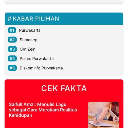
KABAR PILIHAN
Purwakarta
Sumenep
Om Zein
Polres Purwakarta
Diskominfo Purwakarta
CEK FAKTA
Saifull Amzi: Menulis Lagu
sebagai Cara Merekam Realitas
Kehidupan