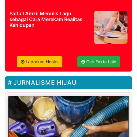
Saifull Amzi: Menulis Lagu
sebagai Cara Merekam Realitas
Kehidupan
Laporkan Hoaks
Cek Fakta Lain
JURNALISME HIJAU