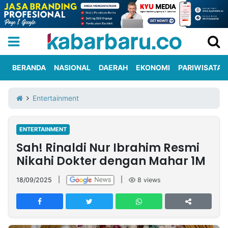
BERANDA
NASIONAL
DAERAH
EKONOMI
PARIWISATA
Informasi
KabarbaruTV
Kirim
Tentang
Entertainment
Iklan
Berita
Kami
ENTERTAINMENT
Berita
Sah! Rinaldi Nur Ibrahim Resmi
Nasional
International
Olahraga
Entertainment
Daerah
Pariwisata
Kuliner
Kolom
Nikahi Dokter dengan Mahar 1M
18/09/2025
|
|
8
views
Network
PT
TREETAN