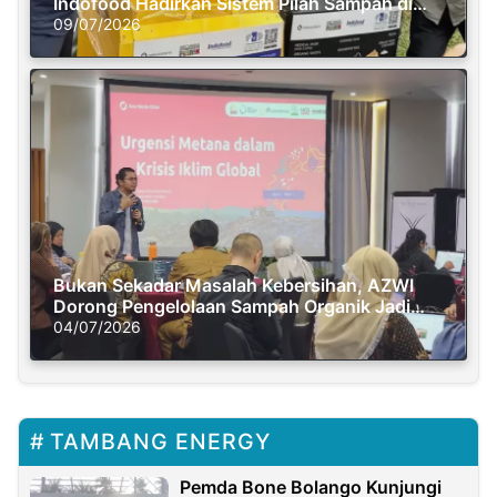
Indofood Hadirkan Sistem Pilah Sampah di
Semasa Piknik
09/07/2026
Bukan Sekadar Masalah Kebersihan, AZWI
Dorong Pengelolaan Sampah Organik Jadi
Solusi Krisis Iklim
04/07/2026
TAMBANG ENERGY
Pemda Bone Bolango Kunjungi