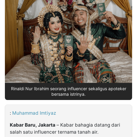
MULTIMEDIA
INDONESIA
Partner
Insight
Suara
Lens
Daily
Jalan
Idealita
Kita
Dinamikapost.com
Radar
Seedbacklink
NTB
Time
IDN
Jogja
Rakyat
News
Notice
Baru
Follow
Kabarbaru
Rinaldi Nur Ibrahim seorang influencer sekaligus apoteker
bersama istrinya.
:
Muhammad Imtiyaz
Kabar Baru, Jakarta
– Kabar bahagia datang dari
salah satu influencer ternama tanah air.