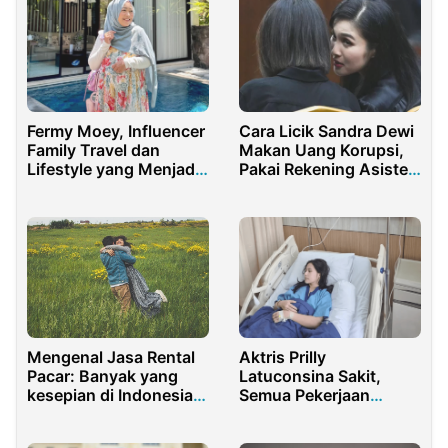
Fermy Moey, Influencer
Cara Licik Sandra Dewi
Family Travel dan
Makan Uang Korupsi,
Lifestyle yang Menjadi
Pakai Rekening Asisten
Panutan Ibu Modern
Untuk Kelabui Penyidik
Mengenal Jasa Rental
Aktris Prilly
Pacar: Banyak yang
Latuconsina Sakit,
kesepian di Indonesia,
Semua Pekerjaan
Jasa Sewa Pacar Pun
Terpaksa Ditunda
Semakin Diminati!