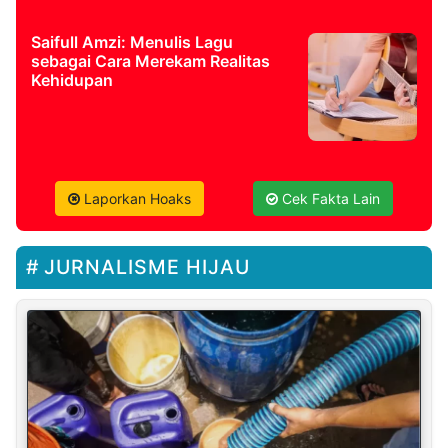
Saifull Amzi: Menulis Lagu
sebagai Cara Merekam Realitas
Kehidupan
Laporkan Hoaks
Cek Fakta Lain
JURNALISME HIJAU