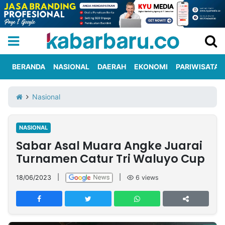
BERANDA
NASIONAL
DAERAH
EKONOMI
PARIWISATA
Informasi
KabarbaruTV
Kirim
Tentang
Nasional
Iklan
Berita
Kami
NASIONAL
Berita
Sabar Asal Muara Angke Juarai
Nasional
International
Olahraga
Entertainment
Daerah
Pariwisata
Kuliner
Kolom
Turnamen Catur Tri Waluyo Cup
18/06/2023
|
|
6
views
Network
PT
TREETAN