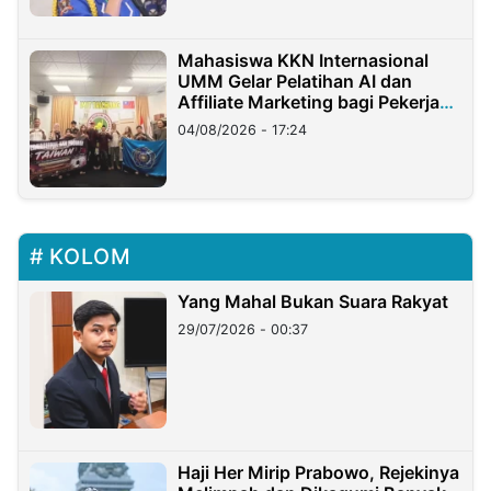
Mahasiswa KKN Internasional
UMM Gelar Pelatihan AI dan
Affiliate Marketing bagi Pekerja
Migran Indonesia di Taiwan
04/08/2026 - 17:24
KOLOM
Yang Mahal Bukan Suara Rakyat
29/07/2026 - 00:37
Haji Her Mirip Prabowo, Rejekinya