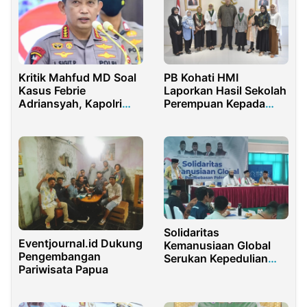
Kritik Mahfud MD Soal
PB Kohati HMI
Kasus Febrie
Laporkan Hasil Sekolah
Adriansyah, Kapolri
Perempuan Kepada
Beri Respons Singkat
Menpora Dito
Solidaritas
Eventjournal.id Dukung
Kemanusiaan Global
Pengembangan
Serukan Kepedulian
Pariwisata Papua
Umat atas Nasib
Palestina