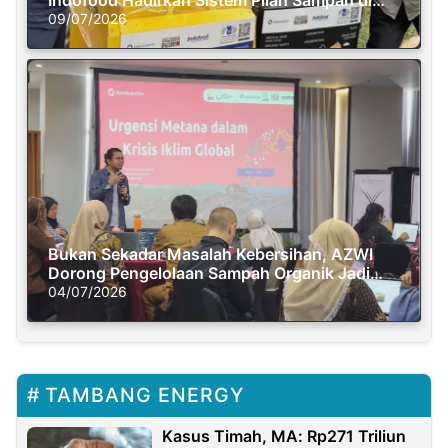
Semasa Piknik
09/07/2026
Bukan Sekadar Masalah Kebersihan, AZWI
Dorong Pengelolaan Sampah Organik Jadi
Solusi Krisis Iklim
04/07/2026
TAMBANG ENERGY
Kasus Timah, MA: Rp271 Triliun