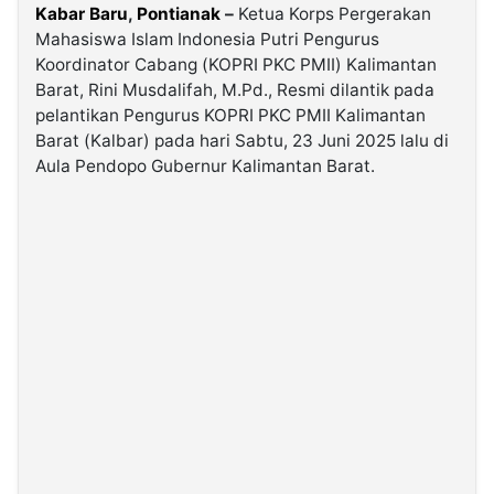
Kabar Baru
,
Pontianak
–
Ketua Korps Pergerakan
Mahasiswa Islam Indonesia Putri Pengurus
©
Koordinator Cabang (KOPRI PKC PMII) Kalimantan
Kabarbaru.co
-
Barat, Rini Musdalifah, M.Pd., Resmi dilantik pada
2026
pelantikan Pengurus KOPRI PKC PMII Kalimantan
Barat (Kalbar) pada hari Sabtu, 23 Juni 2025 lalu di
PT.
Aula Pendopo Gubernur Kalimantan Barat.
Kabarbaru
Media
Holding