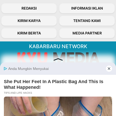
REDAKSI
INFORMASI IKLAN
KIRIM KARYA
TENTANG KAMI
KIRIM BERITA
MEDIA PARTNER
KABARBARU NETWORK
About Our Kabarbaru.co
Kabarbaru.co menyajikan berita aktual dan
inspiratif dari sudut pandang berbaik sangka
serta terverifikasi dari sumber yang tepat.
Follow Kabarbaru