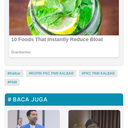
Kalbar
KOPRI PKC PMII KALBAR
PKC PMII KALBAR
PMII
BACA JUGA