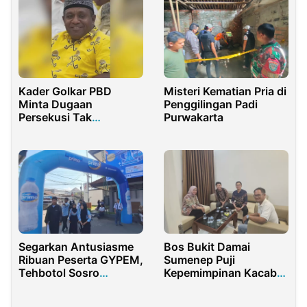
Kader Golkar PBD
Misteri Kematian Pria di
Minta Dugaan
Penggilingan Padi
Persekusi Tak
Purwakarta
Dikaitkan dengan Ketua
Golkar Septinus Lobat
Bos Bukit Damai
Segarkan Antusiasme
Sumenep Puji
Ribuan Peserta GYPEM,
Kepemimpinan Kacab
Tehbotol Sosro
BNI Pamekasan
Semarakkan Malang
Edu Fest 2026