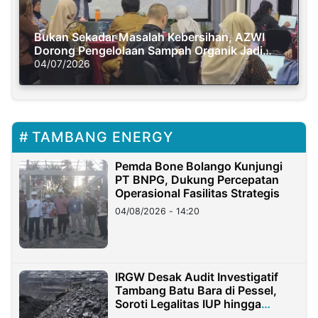
Bukan Sekadar Masalah Kebersihan, AZWI
Dorong Pengelolaan Sampah Organik Jadi
Solusi Krisis Iklim
04/07/2026
TAMBANG ENERGY
Pemda Bone Bolango Kunjungi
PT BNPG, Dukung Percepatan
Operasional Fasilitas Strategis
04/08/2026 - 14:20
IRGW Desak Audit Investigatif
Tambang Batu Bara di Pessel,
Soroti Legalitas IUP hingga
Stockpile