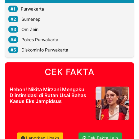
Purwakarta
Sumenep
Om Zein
Polres Purwakarta
Diskominfo Purwakarta
CEK FAKTA
Heboh! Nikita Mirzani Mengaku
Diintimidasi di Rutan Usai Bahas
Kasus Eks Jampidsus
Laporkan Hoaks
Cek Fakta Lain