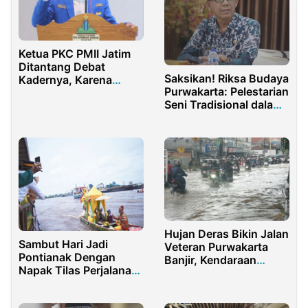
Ketua PKC PMII Jatim
Ditantang Debat
Saksikan! Riksa Budaya
Kadernya, Karena
Purwakarta: Pelestarian
Sombong
Seni Tradisional dalam
Panggung Spektakuler
Hujan Deras Bikin Jalan
Sambut Hari Jadi
Veteran Purwakarta
Pontianak Dengan
Banjir, Kendaraan
Napak Tilas Perjalanan
Mogok dan Macet
Sultan I
Parah!