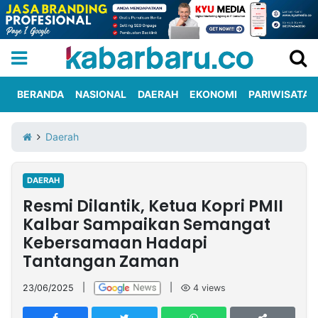
BERANDA
NASIONAL
DAERAH
EKONOMI
PARIWISATA
Informasi
KabarbaruTV
Kirim
Tentang
Daerah
Iklan
Berita
Kami
DAERAH
Berita
Resmi Dilantik, Ketua Kopri PMII
Nasional
International
Olahraga
Entertainment
Daerah
Pariwisata
Kuliner
Kolom
Kalbar Sampaikan Semangat
Kebersamaan Hadapi
Tantangan Zaman
Network
23/06/2025
|
|
4
views
PT
TREETAN