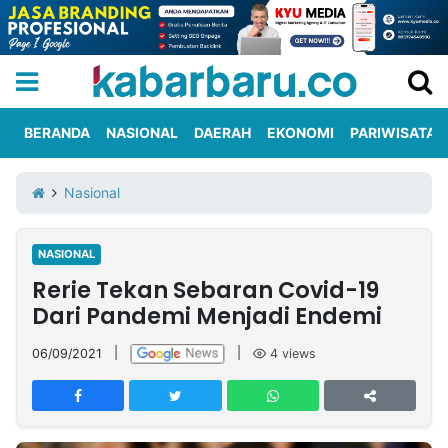
BERANDA
NASIONAL
DAERAH
EKONOMI
PARIWISATA
Informasi
KabarbaruTV
Kirim
Tentang
Nasional
Iklan
Berita
Kami
NASIONAL
Berita
Rerie Tekan Sebaran Covid-19
Nasional
International
Olahraga
Entertainment
Daerah
Pariwisata
Kuliner
Kolom
Dari Pandemi Menjadi Endemi
06/09/2021
|
|
4
views
Network
PT
TREETAN