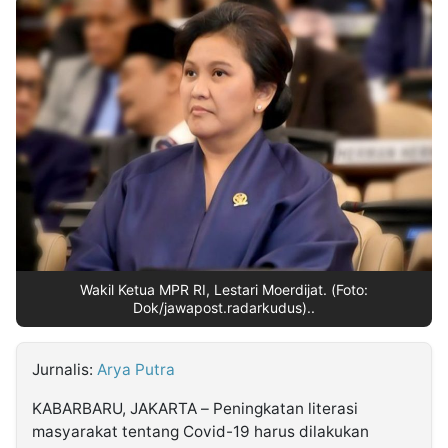
MULTIMEDIA
INDONESIA
Partner
Insight
Suara
Lens
Daily
Jalan
Idealita
Kita
Dinamikapost.com
Radar
Seedbacklink
NTB
Time
IDN
Jogja
Rakyat
News
Notice
Baru
Follow
Kabarbaru
Wakil Ketua MPR RI, Lestari Moerdijat. (Foto:
Dok/jawapost.radarkudus)..
Jurnalis:
Arya Putra
KABARBARU, JAKARTA – Peningkatan literasi
masyarakat tentang Covid-19 harus dilakukan