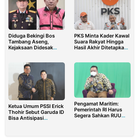
Diduga Bekingi Bos
PKS Minta Kader Kawal
Tambang Aseng,
Suara Rakyat Hingga
Kejaksaan Didesak
Hasil Akhir Ditetapkan
Segera Periksa Mantan
KPU RI
Kapolda Kalbar Irjen
Pipt Rismanto
Pengamat Maritim:
Ketua Umum PSSI Erick
Pemerintah RI Harus
Thohir Sebut Garuda ID
Segera Sahkan RUU
Bisa Antisipasi
Keamanan Laut
Duplikasi Tiket