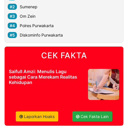
Sumenep
Om Zein
Polres Purwakarta
Diskominfo Purwakarta
CEK FAKTA
Saifull Amzi: Menulis Lagu
sebagai Cara Merekam Realitas
Kehidupan
Laporkan Hoaks
Cek Fakta Lain