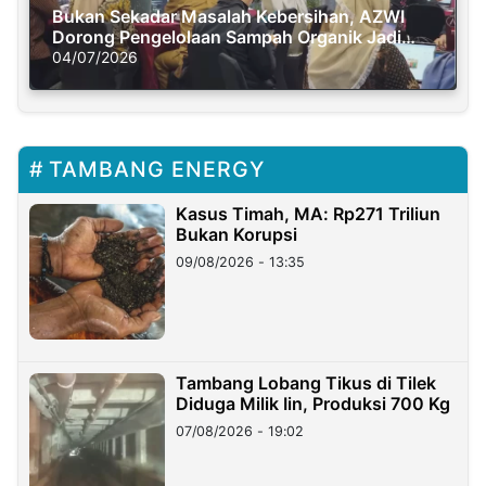
Bukan Sekadar Masalah Kebersihan, AZWI
Dorong Pengelolaan Sampah Organik Jadi
Solusi Krisis Iklim
04/07/2026
TAMBANG ENERGY
Kasus Timah, MA: Rp271 Triliun
Bukan Korupsi
09/08/2026 - 13:35
Tambang Lobang Tikus di Tilek
Diduga Milik Iin, Produksi 700 Kg
07/08/2026 - 19:02