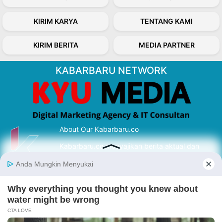
KIRIM KARYA
TENTANG KAMI
KIRIM BERITA
MEDIA PARTNER
KABARBARU NETWORK
About Our Kabarbaru.co
Kabarbaru.co menyajikan berita aktual dan
inspiratif dari sudut pandang berbaik sangka
serta terverifikasi dari sumber yang tepat.
Follow Kabarbaru