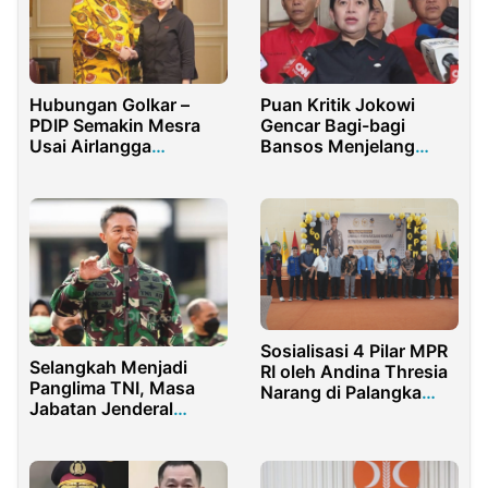
Hubungan Golkar –
Puan Kritik Jokowi
PDIP Semakin Mesra
Gencar Bagi-bagi
Usai Airlangga
Bansos Menjelang
Diperiksa Kejagung RI
Pemilu 2024
Sosialisasi 4 Pilar MPR
Selangkah Menjadi
RI oleh Andina Thresia
Panglima TNI, Masa
Narang di Palangka
Jabatan Jenderal
Raya
Andika Diperpanjang?