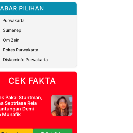
ABAR PILIHAN
Purwakarta
Sumenep
Om Zein
Polres Purwakarta
Diskominfo Purwakarta
CEK FAKTA
ak Pakai Stuntman,
a Septriasa Rela
antungan Demi
m Munafik