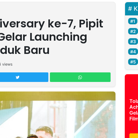
K
ersary ke-7, Pipit
Gelar Launching
oduk Baru
4
views
Tol
Ach
Gel
Fil