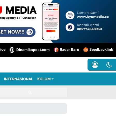
tice
Radar Baru
Seedbacklink
Dinamikapost.com
INTERNASIONAL
KOLOM