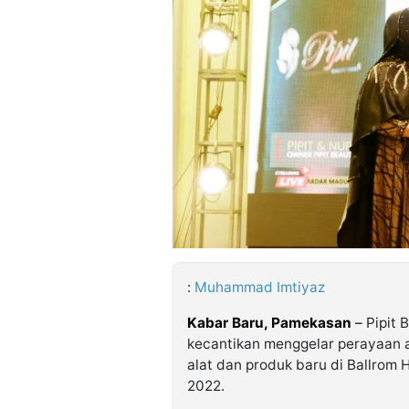
©
Kabarbaru.co
-
2026
PT.
Kabarbaru
Media
Holding
:
Muhammad Imtiyaz
Kabar Baru, Pamekasan
–
Pipit 
kecantikan menggelar perayaan an
alat dan produk baru di Ballrom
2022.