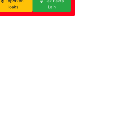
Laporkan
Cek Fakta
Hoaks
Lain