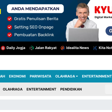
Daily Jogja
Jalan Rakyat
Idealita News
Kita No
RAH
EKONOMI
PARIWISATA
OLAHRAGA
ENTERTAINMENT
OLAHRAGA
ENTERTAINMENT
PENDIDIKAN