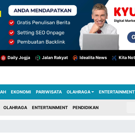
Daily Jogja
Jalan Rakyat
Idealita News
Kita Not
RAH
EKONOMI
PARIWISATA
OLAHRAGA
ENTERTAINMENT
OLAHRAGA
ENTERTAINMENT
PENDIDIKAN