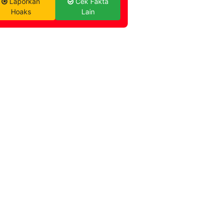
Laporkan
Cek Fakta
Hoaks
Lain