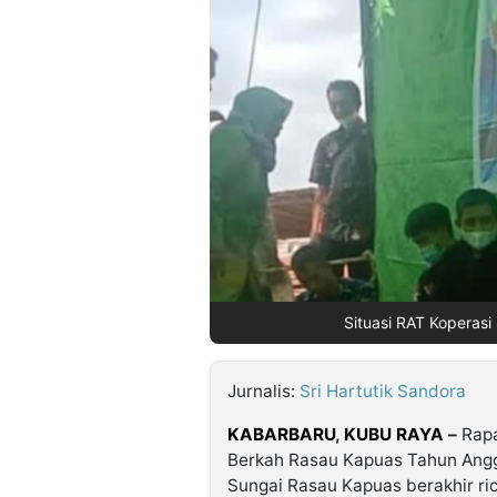
©
Kabarbaru.co
-
2026
PT.
Kabarbaru
Media
Holding
Situasi RAT Koperasi
Jurnalis:
Sri Hartutik Sandora
KABARBARU
,
KUBU RAYA
–
Rapa
Berkah Rasau Kapuas Tahun Ang
Sungai Rasau Kapuas berakhir ri