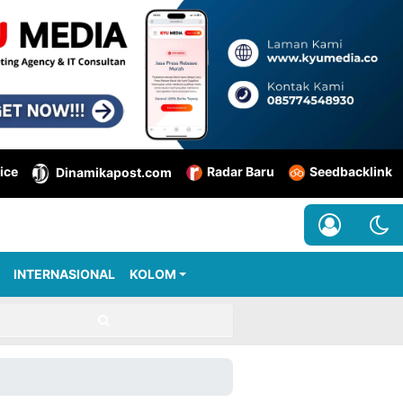
ice
Radar Baru
Seedbacklink
Dinamikapost.com
INTERNASIONAL
KOLOM