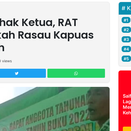
K
hak Ketua, RAT
kah Rasau Kapuas
h
0
views
Sai
Lag
Mer
Keh