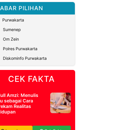
ABAR PILIHAN
Purwakarta
Sumenep
Om Zein
Polres Purwakarta
Diskominfo Purwakarta
CEK FAKTA
full Amzi: Menulis
u sebagai Cara
ekam Realitas
idupan