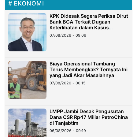
EKONOMI
KPK Didesak Segera Periksa Dirut
Bank BCA Terkait Dugaan
Keterlibatan dalam Kasus
Hilangnya Dana Nasabah Rp2,58
07/08/2026 - 09:06
Miliar
Biaya Operasional Tambang
Terus Membengkak? Ternyata Ini
yang Jadi Akar Masalahnya
07/08/2026 - 00:15
LMPP Jambi Desak Pengusutan
Dana CSR Rp47 Miliar PetroChina
di Tanjabtim
06/08/2026 - 09:19