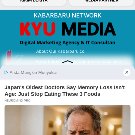
KABARBARU NETWORK
About Our Kabarbaru.co
Kabarbaru.co menyajikan berita aktual dan
inspiratif dari sudut pandang berbaik sangka
serta terverifikasi dari sumber yang tepat.
Follow Kabarbaru