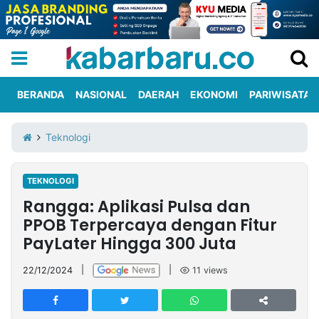
BERANDA
NASIONAL
DAERAH
EKONOMI
PARIWISATA
Informasi
KabarbaruTV
Kirim
Tentang
Teknologi
Iklan
Berita
Kami
TEKNOLOGI
Berita
Rangga: Aplikasi Pulsa dan
Nasional
International
Olahraga
Entertainment
Daerah
Pariwisata
Kuliner
Kolom
PPOB Terpercaya dengan Fitur
PayLater Hingga 300 Juta
Network
22/12/2024
|
|
11
views
PT
TREETAN