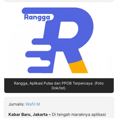
MULTIMEDIA
INDONESIA
Partner
Insight
Suara
Lens
Daily
Jalan
Idealita
Kita
Dinamikapost.com
Radar
Seedbacklink
NTB
Time
IDN
Jogja
Rakyat
News
Notice
Baru
Follow
Kabarbaru
Rangga, Aplikasi Pulsa dan PPOB Terpercaya. (Foto:
Dok/Ist).
Jurnalis:
Wafil M
Kabar Baru, Jakarta –
Di tengah maraknya aplikasi