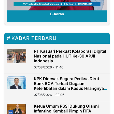
E-Koran
KABAR TERBARU
PT Kasuari Perkuat Kolaborasi Digital
Nasional pada HUT Ke-30 APJII
Indonesia
07/08/2026 - 11:40
KPK Didesak Segera Periksa Dirut
Bank BCA Terkait Dugaan
Keterlibatan dalam Kasus Hilangnya
Dana Nasabah Rp2,58 Miliar
07/08/2026 - 09:06
Ketua Umum PSSI Dukung Gianni
Infantino Kembali Pimpin FIFA