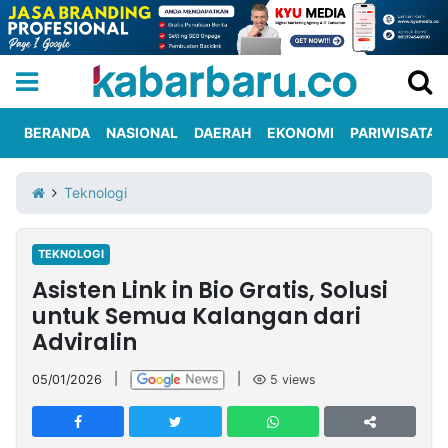
BERANDA
NASIONAL
DAERAH
EKONOMI
PARIWISATA
Informasi
KabarbaruTV
Kirim
Tentang
Teknologi
Iklan
Berita
Kami
TEKNOLOGI
Berita
Asisten Link in Bio Gratis, Solusi
Nasional
International
Olahraga
Entertainment
Daerah
Pariwisata
Kuliner
Kolom
untuk Semua Kalangan dari
Adviralin
Network
05/01/2026
|
|
5
views
PT
TREETAN