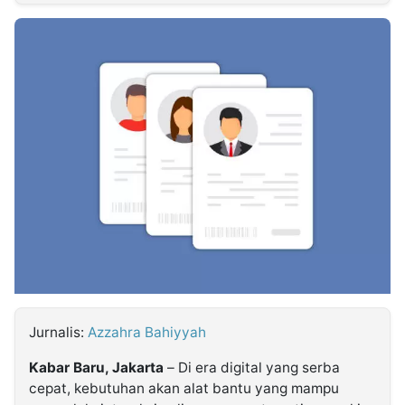
MULTIMEDIA
INDONESIA
Partner
Insight
Suara
Lens
Daily
Jalan
Idealita
Kita
Dinamikapost.com
Radar
Seedbacklink
NTB
Time
IDN
Jogja
Rakyat
News
Notice
Baru
Follow
Kabarbaru
Jurnalis:
Azzahra Bahiyyah
Kabar Baru, Jakarta
– Di era digital yang serba
cepat, kebutuhan akan alat bantu yang mampu