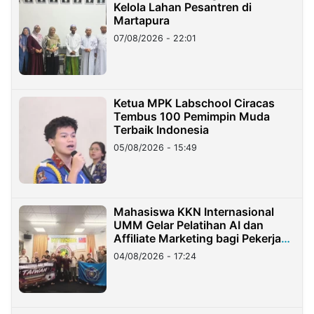
Kelola Lahan Pesantren di
Martapura
07/08/2026 - 22:01
Ketua MPK Labschool Ciracas
Tembus 100 Pemimpin Muda
Terbaik Indonesia
05/08/2026 - 15:49
Mahasiswa KKN Internasional
UMM Gelar Pelatihan AI dan
Affiliate Marketing bagi Pekerja
Migran Indonesia di Taiwan
04/08/2026 - 17:24