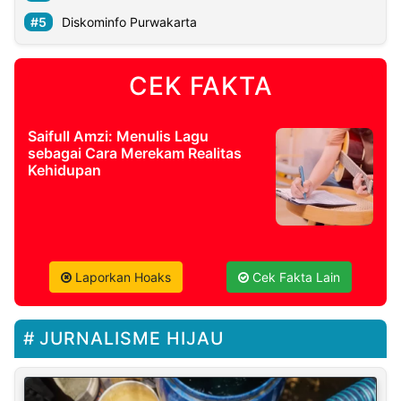
Diskominfo Purwakarta
CEK FAKTA
Saifull Amzi: Menulis Lagu
sebagai Cara Merekam Realitas
Kehidupan
Laporkan Hoaks
Cek Fakta Lain
JURNALISME HIJAU