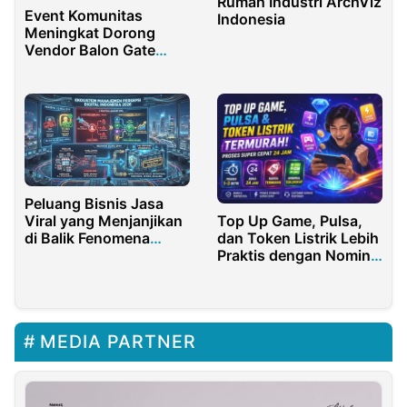
Rumah Industri ArchViz
Event Komunitas
Indonesia
Meningkat Dorong
Vendor Balon Gate
Kebanjiran Permintaan
Nasional
Peluang Bisnis Jasa
Top Up Game, Pulsa,
Viral yang Menjanjikan
dan Token Listrik Lebih
di Balik Fenomena
Praktis dengan Nominal
Media Sosial
Terlengkap
MEDIA PARTNER