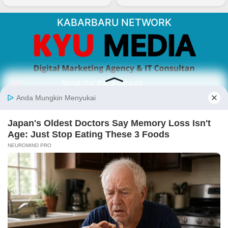
KABARBARU NETWORK
About Our Kabarbaru.co
Kabarbaru.co menyajikan berita aktual dan
inspiratif dari sudut pandang berbaik sangka
serta terverifikasi dari sumber yang tepat.
Follow Kabarbaru
Kabarbaru.co