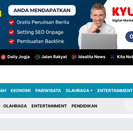
Daily Jogja
Jalan Rakyat
Idealita News
Kita Not
RAH
EKONOMI
PARIWISATA
OLAHRAGA
ENTERTAINMENT
OLAHRAGA
ENTERTAINMENT
PENDIDIKAN