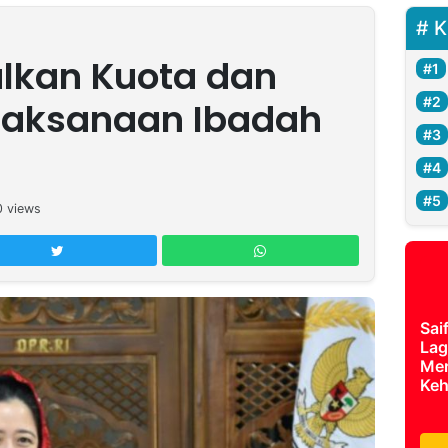
K
lkan Kuota dan
laksanaan Ibadah
0
views
Sai
Lag
Mer
Keh