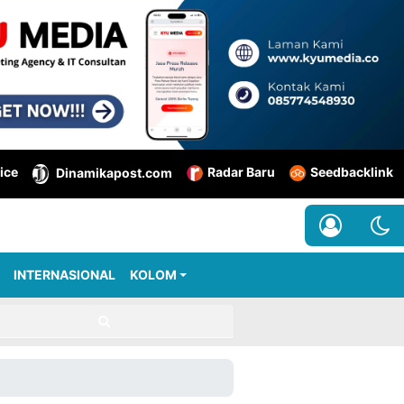
ice
Radar Baru
Seedbacklink
Dinamikapost.com
INTERNASIONAL
KOLOM