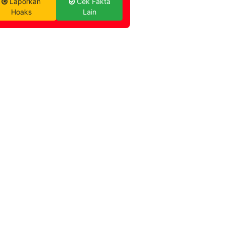
Laporkan
Cek Fakta
Hoaks
Lain