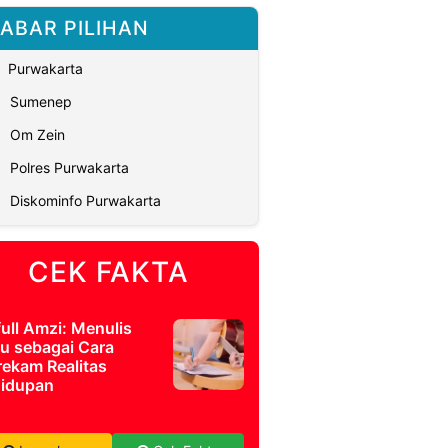
ABAR PILIHAN
Purwakarta
Sumenep
Om Zein
Polres Purwakarta
Diskominfo Purwakarta
CEK FAKTA
full Amzi: Menulis
u sebagai Cara
ekam Realitas
idupan