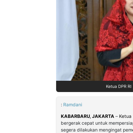
©
Kabarbaru.co
-
2026
PT.
Kabarbaru
Media
Holding
Ketua DPR RI 
:
Ramdani
KABARBARU
,
JAKARTA
–
Ketua
bergerak cepat untuk mempersi
segera dilakukan mengingat pem