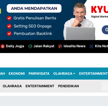
Daily Jogja
Jalan Rakyat
Idealita News
Kita Not
RAH
EKONOMI
PARIWISATA
OLAHRAGA
ENTERTAINMENT
OLAHRAGA
ENTERTAINMENT
PENDIDIKAN