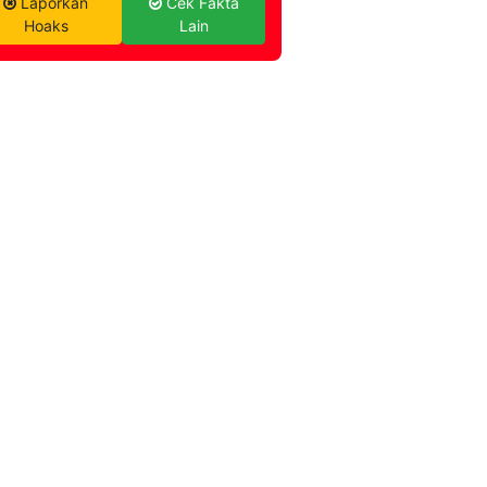
Laporkan
Cek Fakta
Hoaks
Lain