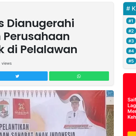
K
s Dianugerahi
 Perusahaan
 di Pelalawan
3
views
Sai
Lag
Mer
Keh