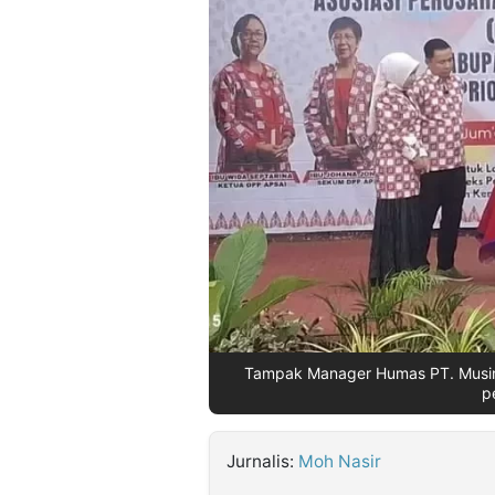
©
Kabarbaru.co
-
2026
PT.
Kabarbaru
Media
Holding
Tampak Manager Humas PT. Musim
p
Jurnalis:
Moh Nasir