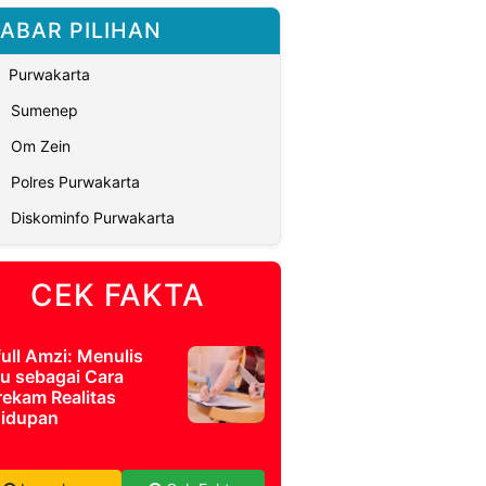
ABAR PILIHAN
Purwakarta
Sumenep
Om Zein
Polres Purwakarta
Diskominfo Purwakarta
CEK FAKTA
full Amzi: Menulis
u sebagai Cara
ekam Realitas
idupan