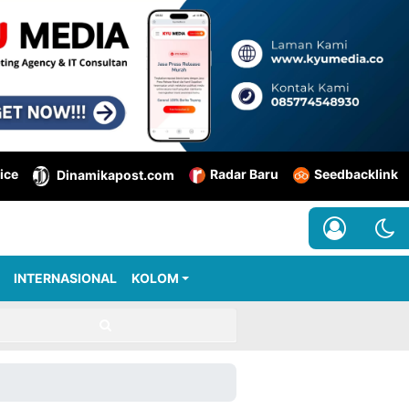
ice
Radar Baru
Seedbacklink
Dinamikapost.com
INTERNASIONAL
KOLOM