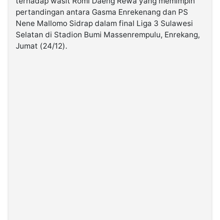
terhadap wasit Romi Daeng Rewa yang memimpin
pertandingan antara Gasma Enrekenang dan PS
Nene Mallomo Sidrap dalam final Liga 3 Sulawesi
©
Kabarbaru.co
Selatan di Stadion Bumi Massenrempulu, Enrekang,
-
2026
Jumat (24/12).
PT.
Kabarbaru
Media
Holding