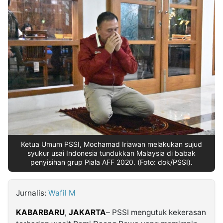
MULTIMEDIA
INDONESIA
Partner
Insight
Suara
Lens
Daily
Jalan
Idealita
Kita
Dinamikapost.com
Radar
Seedbacklink
NTB
Time
IDN
Jogja
Rakyat
News
Notice
Baru
Follow
Kabarbaru
Ketua Umum PSSI, Mochamad Iriawan melakukan sujud
syukur usai Indonesia tundukkan Malaysia di babak
penyisihan grup Piala AFF 2020. (Foto: dok/PSSI).
Jurnalis:
Wafil M
KABARBARU
,
JAKARTA
– PSSI mengutuk kekerasan