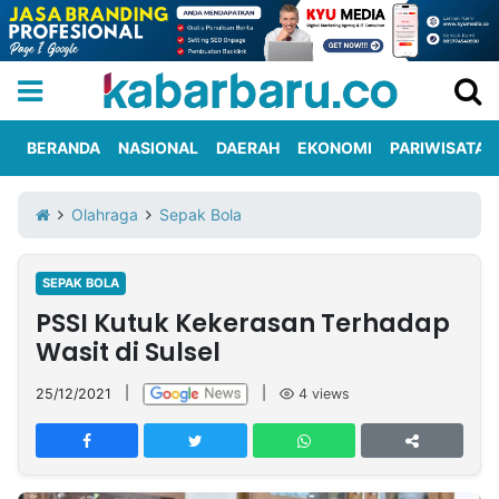
BERANDA
NASIONAL
DAERAH
EKONOMI
PARIWISATA
Informasi
KabarbaruTV
Kirim
Tentang
Olahraga
Sepak Bola
Iklan
Berita
Kami
SEPAK BOLA
Berita
PSSI Kutuk Kekerasan Terhadap
Nasional
International
Olahraga
Entertainment
Daerah
Pariwisata
Kuliner
Kolom
Wasit di Sulsel
25/12/2021
|
|
4
views
Network
PT
TREETAN