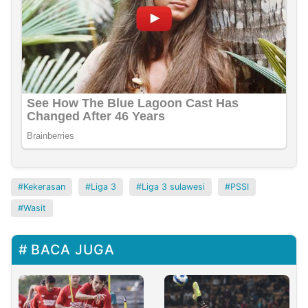
Kekerasan
Liga 3
Liga 3 sulawesi
PSSI
Wasit
BACA JUGA