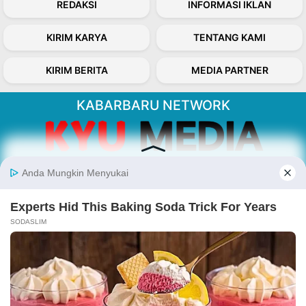
REDAKSI
INFORMASI IKLAN
KIRIM KARYA
TENTANG KAMI
KIRIM BERITA
MEDIA PARTNER
KABARBARU NETWORK
About Our Kabarbaru.co
Kabarbaru.co menyajikan berita aktual dan
inspiratif dari sudut pandang berbaik sangka
serta terverifikasi dari sumber yang tepat.
Follow Kabarbaru