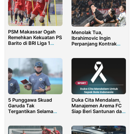
PSM Makassar Ogah
Menolak Tua,
Remehkan Kekuatan PS
Ibrahimovic Ingin
Barito di BRI Liga 1
Perpanjang Kontrak
2021
Bersama AC Milan
5 Punggawa Skuad
Duka Cita Mendalam,
Garuda Tak
Manajemen Arema FC
Tergantikan Selama
Siap Beri Santunan dan
Putaran AFF 2020
Buka Crisis Center