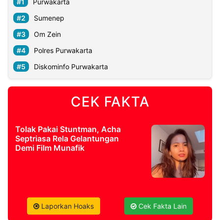
Purwakarta
Sumenep
Om Zein
Polres Purwakarta
Diskominfo Purwakarta
CEK FAKTA
Tolak Pakai Stuntman, Acha
Septriasa Rela Gelantungan
Demi Film Munafik
Laporkan Hoaks
Cek Fakta Lain