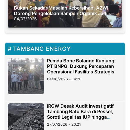
Bukan Sekadar Masalah Kebersihan, AZWI
Dorong Pengelolaan Sampah Organik Jadi
Solusi Krisis Iklim
04/07/2026
TAMBANG ENERGY
Pemda Bone Bolango Kunjungi
PT BNPG, Dukung Percepatan
Operasional Fasilitas Strategis
04/08/2026 - 14:20
IRGW Desak Audit Investigatif
Tambang Batu Bara di Pessel,
Soroti Legalitas IUP hingga
Stockpile
27/07/2026 - 20:21