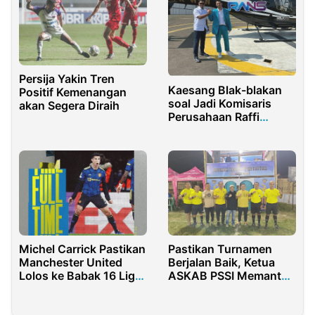
Persija Yakin Tren
Kaesang Blak-blakan
Positif Kemenangan
soal Jadi Komisaris
akan Segera Diraih
Perusahaan Raffi
Ahmad
Michel Carrick Pastikan
Pastikan Turnamen
Manchester United
Berjalan Baik, Ketua
Lolos ke Babak 16 Liga
ASKAB PSSI Memantau
Champions
Sepakbola di
kecamatan Tapa dan