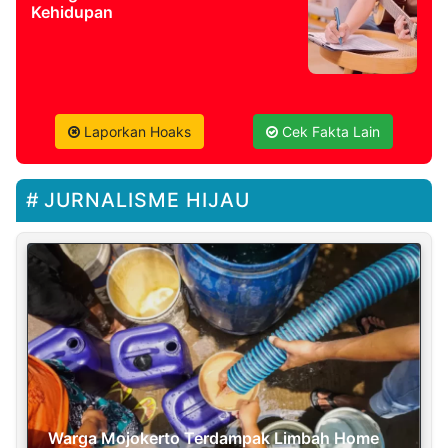
Kehidupan
Laporkan Hoaks
Cek Fakta Lain
JURNALISME HIJAU
Warga Mojokerto Terdampak Limbah Home