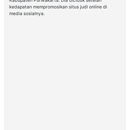
Kabupaten Purwakarta. Dia diciduk setelah
kedapatan mempromosikan situs judi online di
media sosialnya.
©
Kabarbaru.co
-
2026
PT.
Kabarbaru
Media
Holding