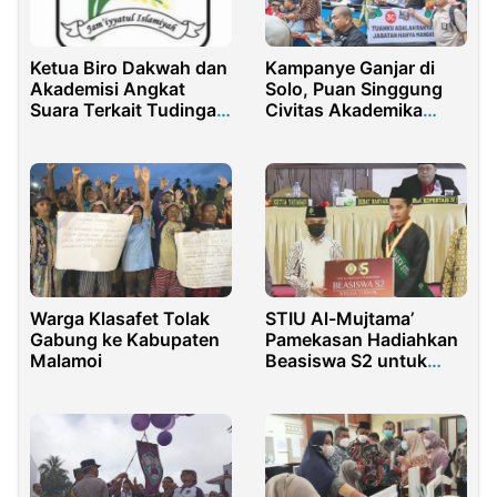
Ketua Biro Dakwah dan
Kampanye Ganjar di
Akademisi Angkat
Solo, Puan Singgung
Suara Terkait Tudingan
Civitas Akademika
Sesat Terhadap JMI
yang Tolak Kecurangan
Pemilu
Warga Klasafet Tolak
STIU Al-Mujtama’
Gabung ke Kabupaten
Pamekasan Hadiahkan
Malamoi
Beasiswa S2 untuk
Wisudawan Terbaik