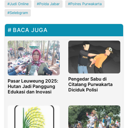
Judi Online
Polda Jabar
Polres Purwakarta
Selebgram
BACA JUGA
Pengedar Sabu di
Pasar Leuweung 2025:
Citalang Purwakarta
Hutan Jadi Panggung
Diciduk Polisi
Edukasi dan Inovasi