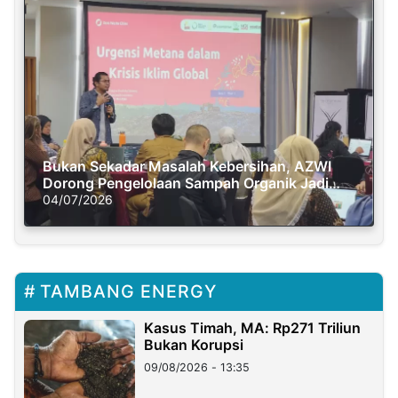
Bukan Sekadar Masalah Kebersihan, AZWI
Dorong Pengelolaan Sampah Organik Jadi
Solusi Krisis Iklim
04/07/2026
TAMBANG ENERGY
Kasus Timah, MA: Rp271 Triliun
Bukan Korupsi
09/08/2026 - 13:35