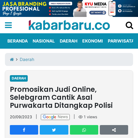
BERANDA
NASIONAL
DAERAH
EKONOMI
PARIWISATA
Informasi
KabarbaruTV
Kirim
Tentang
Daerah
Iklan
Berita
Kami
DAERAH
Berita
Promosikan Judi Online,
Nasional
International
Olahraga
Entertainment
Daerah
Pariwisata
Kuliner
Kolom
Selebgram Cantik Asal
Purwakarta Ditangkap Polisi
Network
20/09/2023
|
|
1
views
PT
TREETAN