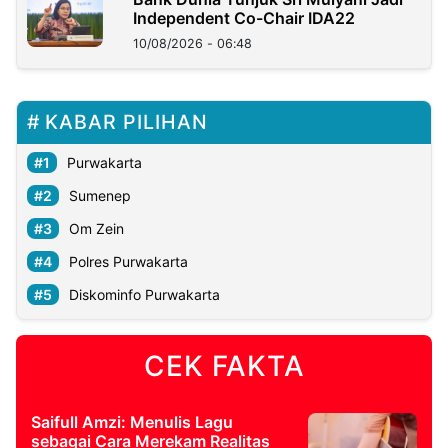
Independent Co-Chair IDA22
10/08/2026 - 06:48
KABAR PILIHAN
Purwakarta
Sumenep
Om Zein
Polres Purwakarta
Diskominfo Purwakarta
CEK FAKTA
Saifull Amzi: Menulis Lagu
sebagai Cara Merekam Realitas