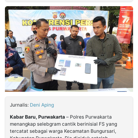
MULTIMEDIA
INDONESIA
Partner
Insight
Suara
Lens
Daily
Jalan
Idealita
Kita
Dinamikapost.com
Radar
Seedbacklink
NTB
Time
IDN
Jogja
Rakyat
News
Notice
Baru
Follow
Kabarbaru
Jurnalis:
Deni Aping
Kabar Baru, Purwakarta
– Polres Purwakarta
menangkap selebgram cantik berinisial FS yang
tercatat sebagai warga Kecamatan Bungursari,