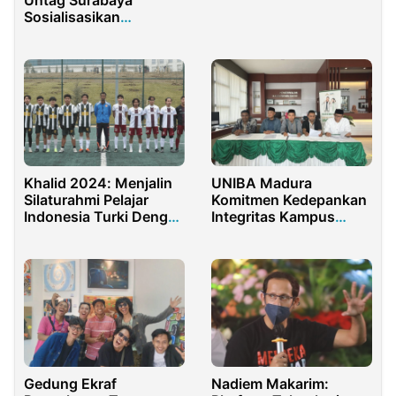
Untag Surabaya
Legislasi Melalui
Sosialisasikan
Tirtayasa Legislative
Perlindungan
Fest 2025
Konsumen di
Balongsari Tandes
Khalid 2024: Menjalin
UNIBA Madura
Silaturahmi Pelajar
Komitmen Kedepankan
Indonesia Turki Dengan
Integritas Kampus
Olimpiade
Sikapi Pelbagai Isu
Gedung Ekraf
Nadiem Makarim: