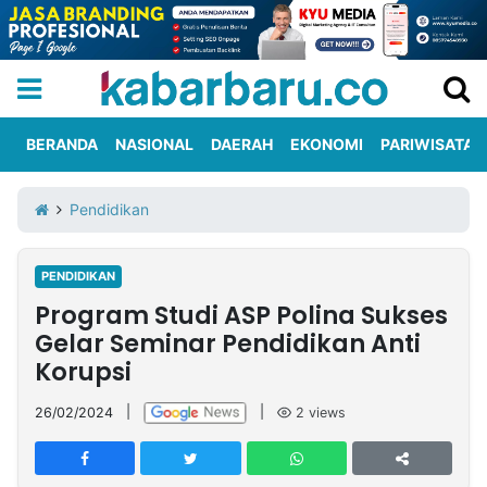
BERANDA
NASIONAL
DAERAH
EKONOMI
PARIWISATA
Informasi
KabarbaruTV
Kirim
Tentang
Pendidikan
Iklan
Berita
Kami
PENDIDIKAN
Berita
Program Studi ASP Polina Sukses
Nasional
International
Olahraga
Entertainment
Daerah
Pariwisata
Kuliner
Kolom
Gelar Seminar Pendidikan Anti
Korupsi
Network
26/02/2024
|
|
2
views
PT
TREETAN