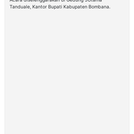
Tanduale, Kantor Bupati Kabupaten Bombana.
©
Kabarbaru.co
-
2026
PT.
Kabarbaru
Media
Holding