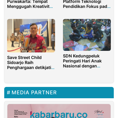
Purwakarta: Tempat
Platform Teknologi
Menggugah Kreativitas
Pendidikan Fokus pada
Lima Perupa Muda
Guru dan Lembaga
dengan Pameran Gratis
SDN Kedungpeluk
Save Street Child
Peringati Hari Anak
Sidoarjo Raih
Nasional dengan
Penghargaan detikjatim
Senam dan Permainan
Awards 2024
Tradisional
MEDIA PARTNER