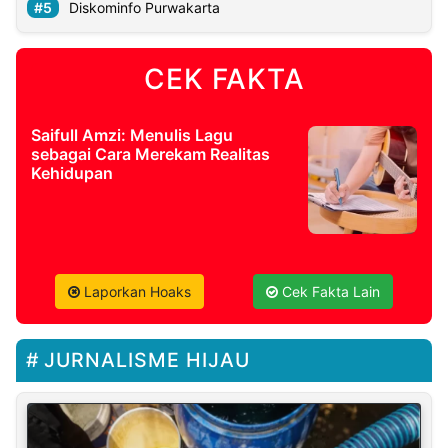
Diskominfo Purwakarta
CEK FAKTA
Saifull Amzi: Menulis Lagu
sebagai Cara Merekam Realitas
Kehidupan
Laporkan Hoaks
Cek Fakta Lain
JURNALISME HIJAU