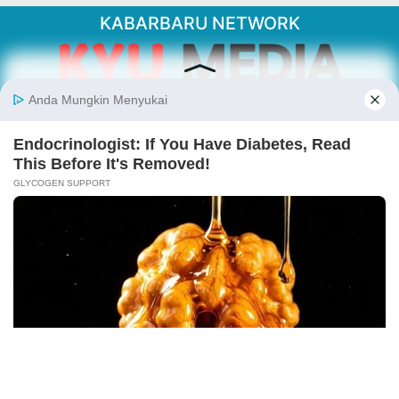
KABARBARU NETWORK
About Our Kabarbaru.co
Kabarbaru.co menyajikan berita aktual dan
inspiratif dari sudut pandang berbaik sangka
serta terverifikasi dari sumber yang tepat.
Follow Kabarbaru
Kabarbaru.co
Copyright © 2026. All rights reserved