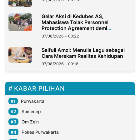
Gelar Aksi di Kedubes AS,
Mahasiswa Tolak Personnel
Protection Agreement demi
Kedaulatan Negara
07/08/2026 - 00:22
Saifull Amzi: Menulis Lagu sebagai
Cara Merekam Realitas Kehidupan
07/08/2026 - 00:18
KABAR PILIHAN
Purwakarta
Sumenep
Om Zein
Polres Purwakarta