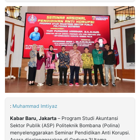
MULTIMEDIA
INDONESIA
Partner
Insight
Suara
Lens
Daily
Jalan
Idealita
Kita
Dinamikapost.com
Radar
Seedbacklink
NTB
Time
IDN
Jogja
Rakyat
News
Notice
Baru
Follow
Kabarbaru
:
Muhammad Imtiyaz
Kabar Baru, Jakarta
– Program Studi Akuntansi
Sektor Publik (ASP) Politeknik Bombana (Polina)
menyelenggarakan Seminar Pendidikan Anti Korupsi.
Acara diselenggarakan di Gedung 3Utama