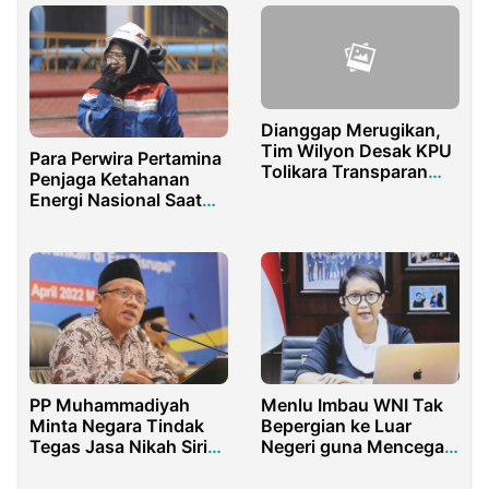
Dianggap Merugikan,
Tim Wilyon Desak KPU
Para Perwira Pertamina
Tolikara Transparan
Penjaga Ketahanan
Soal Perubahan DPT
Energi Nasional Saat
Libur Lebaran
PP Muhammadiyah
Menlu Imbau WNI Tak
Minta Negara Tindak
Bepergian ke Luar
Tegas Jasa Nikah Siri
Negeri guna Mencegah
yang Viral di TikTok
Varian Omicron