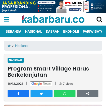
BERANDA
NASIONAL
DAERAH
EKONOMI
PARIWISATA
Informasi
KabarbaruTV
Kirim
Tentang
Nasional
Iklan
Berita
Kami
NASIONAL
Berita
Program Smart Village Harus
Nasional
International
Olahraga
Entertainment
Daerah
Pariwisata
Kuliner
Kolom
Berkelanjutan
16/12/2021
|
|
7
views
Network
PT
TREETAN