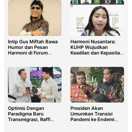
Intip Gus Miftah Bawa
Harmoni Nusantara:
Humor dan Pesan
KUHP Wujudkan
Harmoni di Forum
Keadilan dan Kepastian
Kerukunan Beragama
Hukum bagi Semua
Optimis Dengan
Presiden Akan
Paradigma Baru
Umumkan Transisi
Transmigrasi, Raffi
Pandemi ke Endemi
Ahmad Ajak Gen Z Ikut
Akhir Juni 2023
Berpartisipasi