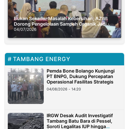
Bukan Sekadar Masalah Kebersihan, AZWI
Dorong Pengelolaan Sampah Organik Jadi
Solusi Krisis Iklim
04/07/2026
TAMBANG ENERGY
Pemda Bone Bolango Kunjungi
PT BNPG, Dukung Percepatan
Operasional Fasilitas Strategis
04/08/2026 - 14:20
IRGW Desak Audit Investigatif
Tambang Batu Bara di Pessel,
Soroti Legalitas IUP hingga