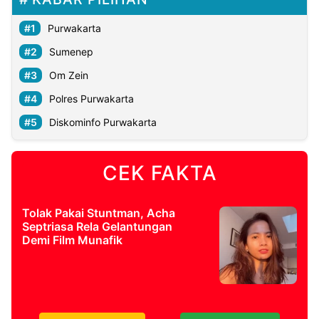
Purwakarta
Sumenep
Om Zein
Polres Purwakarta
Diskominfo Purwakarta
CEK FAKTA
Tolak Pakai Stuntman, Acha
Septriasa Rela Gelantungan
Demi Film Munafik