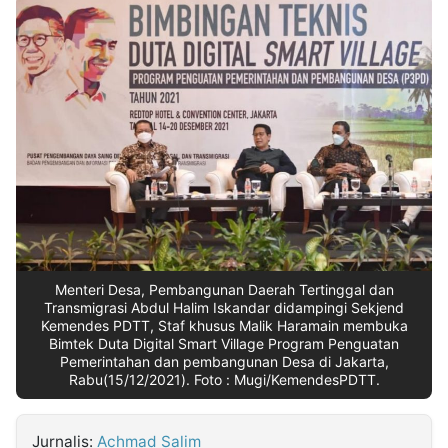
MULTIMEDIA
INDONESIA
Partner
Insight
Suara
Lens
Daily
Jalan
Idealita
Kita
Dinamikapost.com
Radar
Seedbacklink
NTB
Time
IDN
Jogja
Rakyat
News
Notice
Baru
Follow
Kabarbaru
Menteri Desa, Pembangunan Daerah Tertinggal dan
Transmigrasi Abdul Halim Iskandar didampingi Sekjend
Kemendes PDTT, Staf khusus Malik Haramain membuka
Bimtek Duta Digital Smart Village Program Penguatan
Pemerintahan dan pembangunan Desa di Jakarta,
Rabu(15/12/2021). Foto : Mugi/KemendesPDTT.
Jurnalis:
Achmad Salim