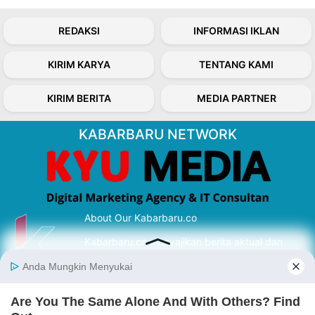
REDAKSI
INFORMASI IKLAN
KIRIM KARYA
TENTANG KAMI
KIRIM BERITA
MEDIA PARTNER
KABARBARU NETWORK
About Our Kabarbaru.co
Kabarbaru.co menyajikan berita aktual dan
inspiratif dari sudut pandang berbaik sangka
serta terverifikasi dari sumber yang tepat.
Follow Kabarbaru