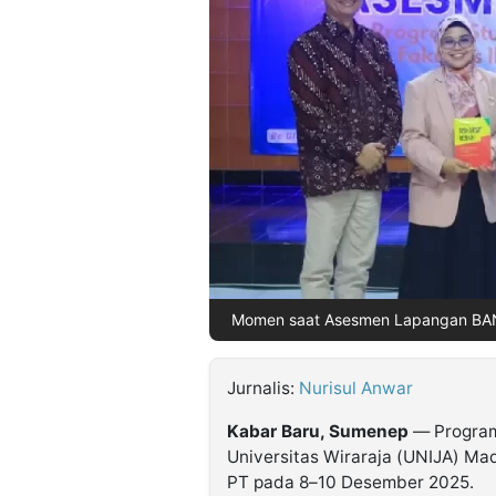
©
Kabarbaru.co
-
2026
PT.
Kabarbaru
Media
Holding
Momen saat Asesmen Lapangan BAN-
Jurnalis:
Nurisul Anwar
Kabar Baru, Sumenep
— Program 
Universitas Wiraraja (UNIJA) Ma
PT pada 8–10 Desember 2025.