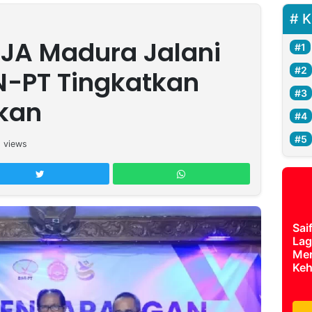
K
IJA Madura Jalani
-PT Tingkatkan
kan
5
views
Sai
Lag
Mer
Keh