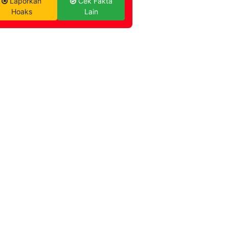
Laporkan
Cek Fakta
Hoaks
Lain