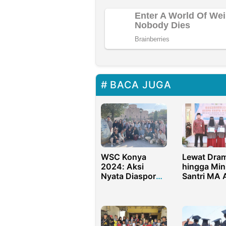
BACA JUGA
WSC Konya
Lewat Dra
2024: Aksi
hingga Mini
Nyata Diaspora
Santri MA A
Indonesia di
Umm Mala
Turki dalam
Kampanye
Berkarya
Budaya
Antikorups