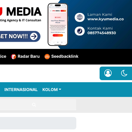
tice
Radar Baru
Seedbacklink
INTERNASIONAL
KOLOM