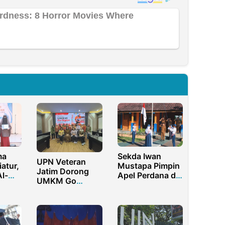
ma
Sekda Iwan
UPN Veteran
atur,
Mustapa Pimpin
Jatim Dorong
l-
Apel Perdana di
UMKM Go
ng
SMPN 2 Kabila
Digital Lewat
kan
Pelatihan
Kompetitif
i