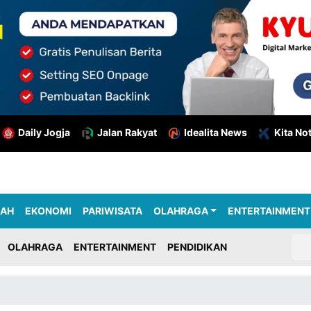
Daily Jogja
Jalan Rakyat
Idealita News
Kita No
RAH
EKONOMI
PARIWISATA
OLAHRAGA
ENTERTAINMENT
OLAHRAGA
ENTERTAINMENT
PENDIDIKAN