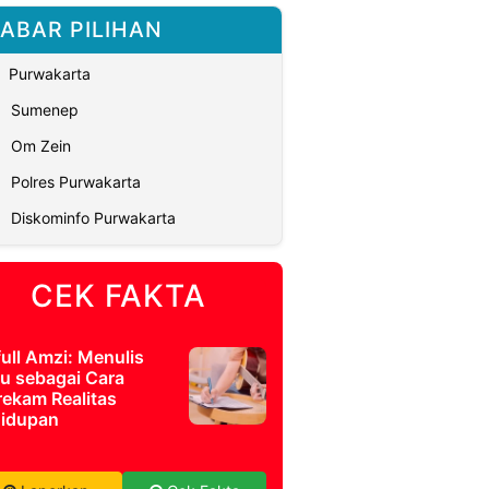
ABAR PILIHAN
Purwakarta
Sumenep
Om Zein
Polres Purwakarta
Diskominfo Purwakarta
CEK FAKTA
full Amzi: Menulis
u sebagai Cara
ekam Realitas
idupan