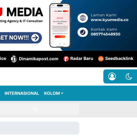
ice
Radar Baru
Seedbacklink
Dinamikapost.com
INTERNASIONAL
KOLOM