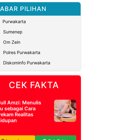
ABAR PILIHAN
Purwakarta
Sumenep
Om Zein
Polres Purwakarta
Diskominfo Purwakarta
CEK FAKTA
full Amzi: Menulis
u sebagai Cara
ekam Realitas
idupan