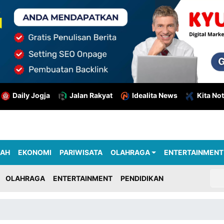
Daily Jogja
Jalan Rakyat
Idealita News
Kita Not
RAH
EKONOMI
PARIWISATA
OLAHRAGA
ENTERTAINMENT
OLAHRAGA
ENTERTAINMENT
PENDIDIKAN