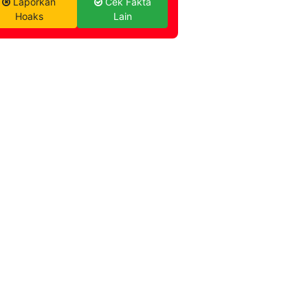
Laporkan
Cek Fakta
Hoaks
Lain