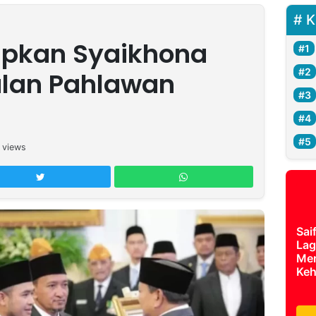
K
apkan Syaikhona
alan Pahlawan
views
Sai
Lag
Mer
Keh