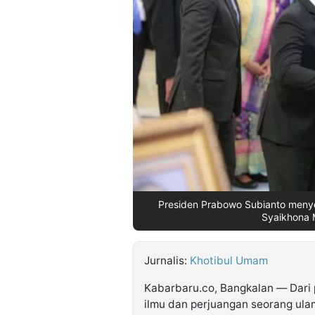
©
Kabarbaru.co
-
2026
PT.
Kabarbaru
Media
Holding
Presiden Prabowo Subianto meny
Syaikhona 
Jurnalis:
Khotibul Umam
Kabarbaru.co, Bangkalan — Dari 
ilmu dan perjuangan seorang ula