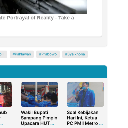
lil
Pahlawan
Prabowo
Syaikhona
hub
Wakil Bupati
Soal Kebijakan
r
Sampang Pimpin
Hari Ini, Ketua
Upacara HUT
PC PMII Metro :