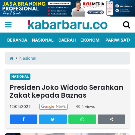
BERANDA
NASIONAL
DAERAH
EKONOMI
PARIWISATA
Informasi
KabarbaruTV
Kirim
Tentang
Nasional
Iklan
Berita
Kami
NASIONAL
Berita
Presiden Joko Widodo Serahkan
Nasional
International
Olahraga
Entertainment
Daerah
Pariwisata
Kuliner
Kolom
Zakat kepada Baznas
12/04/2022
|
|
4
views
Network
PT
TREETAN