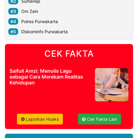
Sumenep
Om Zein
Polres Purwakarta
Diskominfo Purwakarta
CEK FAKTA
Saifull Amzi: Menulis Lagu
sebagai Cara Merekam Realitas
Kehidupan
Laporkan Hoaks
Cek Fakta Lain