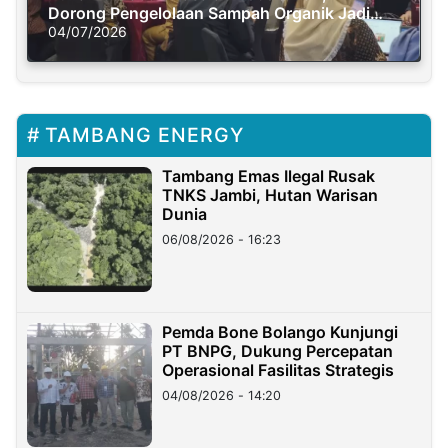
Dorong Pengelolaan Sampah Organik Jadi
Solusi Krisis Iklim
04/07/2026
TAMBANG ENERGY
Tambang Emas Ilegal Rusak
TNKS Jambi, Hutan Warisan
Dunia
06/08/2026 - 16:23
Pemda Bone Bolango Kunjungi
PT BNPG, Dukung Percepatan
Operasional Fasilitas Strategis
04/08/2026 - 14:20