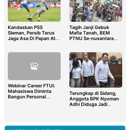
Tagih Janji Gebuk
Kandaskan PSS
Mafia Tanah, BEM
Sleman, Persib Terus
PTNU Se-nusantara
Jaga Asa Di Papan Atas
Demo Kementerian
Klasemen
ATN/BPR
Webinar Career FTUI:
Mahasiswa Diminta
Terungkap di Sidang,
Bangun Personal
Anggota BPK Nyoman
Branding
Adhi Diduga Jadi
Perantara Kasus Suap
Bea Cukai