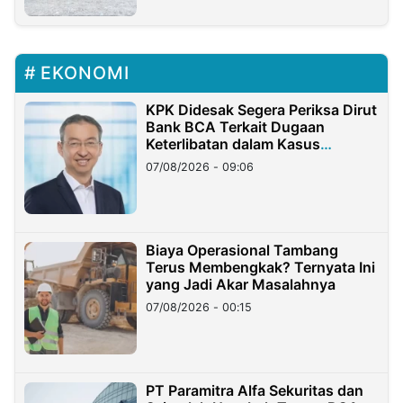
EKONOMI
KPK Didesak Segera Periksa Dirut
Bank BCA Terkait Dugaan
Keterlibatan dalam Kasus
Hilangnya Dana Nasabah Rp2,58
07/08/2026 - 09:06
Miliar
Biaya Operasional Tambang
Terus Membengkak? Ternyata Ini
yang Jadi Akar Masalahnya
07/08/2026 - 00:15
PT Paramitra Alfa Sekuritas dan