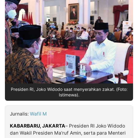
MULTIMEDIA
INDONESIA
Partner
Insight
Suara
Lens
Daily
Jalan
Idealita
Kita
Radar
Seedbacklink
NTB
Time
IDN
Jogja
Rakyat
News
Notice
Baru
Follow
Kabarbaru
Presiden RI, Joko Widodo saat menyerahkan zakat. (Foto:
Istimewa).
Jurnalis:
Wafil M
KABARBARU, JAKARTA
– Presiden RI Joko Widodo
dan Wakil Presiden Ma’ruf Amin, serta para Menteri