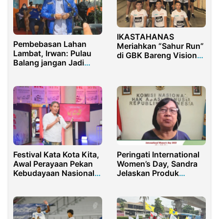
IKASTAHANAS
Pembebasan Lahan
Meriahkan “Sahur Run”
Lambat, Irwan: Pulau
di GBK Bareng Vision+:
Balang jangan Jadi
Anak Muda Semangat
Jembatan Abunawas
Olahraga, Silaturahmi,
dan Kejar Cita-Cita
Festival Kata Kota Kita,
Peringati International
Awal Perayaan Pekan
Women’s Day, Sandra
Kebudayaan Nasional
Jelaskan Produk
2023
Komnas HAM Terkait
Perempuan