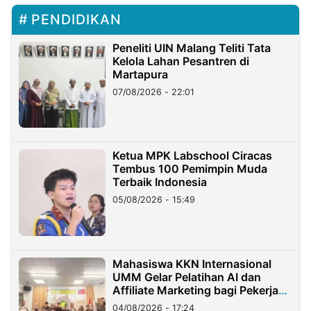
PENDIDIKAN
Peneliti UIN Malang Teliti Tata
Kelola Lahan Pesantren di
Martapura
07/08/2026 - 22:01
Ketua MPK Labschool Ciracas
Tembus 100 Pemimpin Muda
Terbaik Indonesia
05/08/2026 - 15:49
Mahasiswa KKN Internasional
UMM Gelar Pelatihan AI dan
Affiliate Marketing bagi Pekerja
Migran Indonesia di Taiwan
04/08/2026 - 17:24