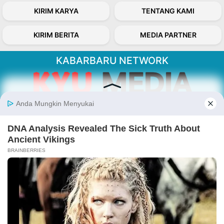
KIRIM KARYA
TENTANG KAMI
KIRIM BERITA
MEDIA PARTNER
KABARBARU NETWORK
About Our Kabarbaru.co
Kabarbaru.co menyajikan berita aktual dan
inspiratif dari sudut pandang berbaik sangka
serta terverifikasi dari sumber yang tepat.
Follow Kabarbaru